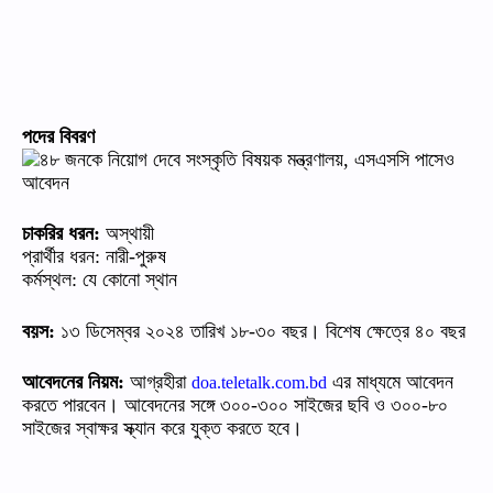
পদের
বিবরণ
চাকরির
ধরন
:
অস্থায়ী
প্রার্থীর
ধরন
:
নারী
-
পুরুষ
কর্মস্থল
:
যে
কোনো
স্থান
বয়স
:
১৩
ডিসেম্বর
২০২৪
তারিখ
১৮
-
৩০
বছর।
বিশেষ
ক্ষেত্রে
৪০
বছর
আবেদনের
নিয়ম
:
আগ্রহীরা
এর
মাধ্যমে
আবেদন
doa.teletalk.com.bd
করতে
পারবেন।
আবেদনের
সঙ্গে
৩০০
-
৩০০
সাইজের
ছবি
ও
৩০০
-
৮০
সাইজের
স্বাক্ষর
স্ক্যান
করে
যুক্ত
করতে
হবে।