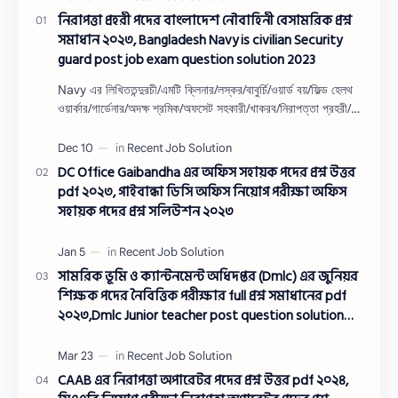
নিরাপত্তা প্রহরী পদের বাংলাদেশ নৌবাহিনী বেসামরিক প্রশ্ন
সমাধান ২০২৩, Bangladesh Navy is civilian Security
guard post job exam question solution 2023
Navy এর লিখিততন্দুরচী/এমটি ক্লিনার/লস্কর/বাবুর্চি/ওয়ার্ড বয়/ফিল্ড হেলথ
ওয়ার্কার/গার্ডেনার/অদক্ষ শ্রমিক/অফসেট সহকারী/খাকরব/নিরাপত্তা প্রহরী/
ওয়াসারম্যা…
DC Office Gaibandha এর অফিস সহায়ক পদের প্রশ্ন উত্তর
pdf ২০২৩, গাইবান্ধা ডিসি অফিস নিয়োগ পরীক্ষা অফিস
সহায়ক পদের প্রশ্ন সলিউশন ২০২৩
সামরিক ভূমি ও ক্যান্টনমেন্ট অধিদপ্তর (Dmlc) এর জুনিয়র
শিক্ষক পদের নৈবিত্তিক পরীক্ষার full প্রশ্ন সমাধানের pdf
২০২৩,Dmlc Junior teacher post question solution
pdf 2023,সামরিক ভূমি ও ক্যান্টনমেন্ট অধিদপ্তর প্রশ্ন
সমাধান ২০২৩
CAAB এর নিরাপত্তা অপারেটর পদের প্রশ্ন উত্তর pdf ২০২৪,