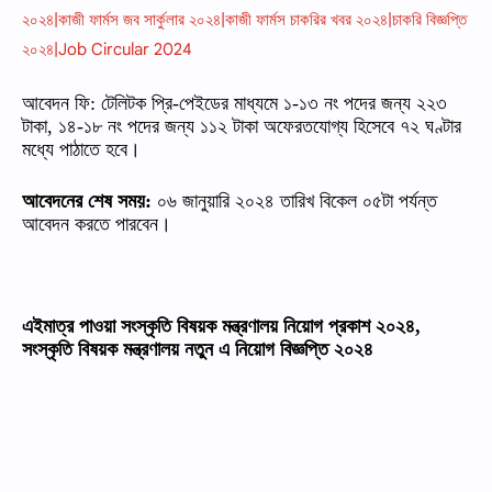
২০২৪|কাজী ফার্মস জব সার্কুলার ২০২৪|কাজী ফার্মস চাকরির খবর ২০২৪|চাকরি বিজ্ঞপ্তি
২০২৪|Job Circular 2024
আবেদন
ফি
:
টেলিটক
প্রি
-
পেইডের
মাধ্যমে
১
-
১৩
নং
পদের
জন্য
২২৩
টাকা
,
১৪
-
১৮
নং
পদের
জন্য
১১২
টাকা
অফেরতযোগ্য
হিসেবে
৭২
ঘণ্টার
মধ্যে
পাঠাতে
হবে।
আবেদনের
শেষ
সময়
:
০৬
জানুয়ারি
২০২৪
তারিখ
বিকেল
০৫টা
পর্যন্ত
আবেদন
করতে
পারবেন।
এইমাত্র পাওয়া সংস্কৃতি বিষয়ক মন্ত্রণালয় নিয়োগ প্রকাশ ২০২৪,
সংস্কৃতি বিষয়ক মন্ত্রণালয় নতুন এ নিয়োগ বিজ্ঞপ্তি ২০২৪