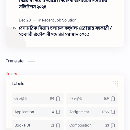
সিএএবি নিয়োগ পরীক্ষা নিরাপত্তা অপারেটর পদের প্রশ্ন
সলিউশন ২০২৪
বেসামরিক বিমান চলাচল কর্তৃপক্ষ এরোড্রাম সহকারী /
সহকারী প্রকৌশলী পদে প্রশ্ন সমাধান ২০২৩
Translate
Select Language
▼
Labels
৬ষ্ঠ শ্রেণির
৭ম শ্রেণির
Application
Assignment
Book PDF
Composition