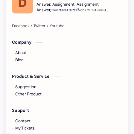
Answer, Assignment, Assignment
Answer,সকল প্রকার প্রশ্ন উত্তর ও নানা রকমের
সারাংশ ও সারমর্ম
নিয়োগ বিজ্ঞপ্তি সব এক সাথে।নিয়োগ বিজ্ঞপ্তি । Job
circular সরকারি চাকরি - সকল চাকরির খবর, চাকরির
খবর (Job Circular) -
নিয়োগ,banglanewsexpress.com,
#banglanewsexpress.com
Company
About
Blog
Product & Service
Suggestion
Other Product
Support
Contact
My Tickets