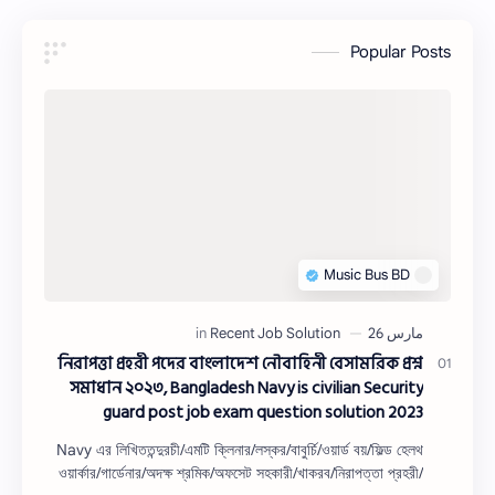
Popular Posts
নিরাপত্তা প্রহরী পদের বাংলাদেশ নৌবাহিনী বেসামরিক প্রশ্ন
সমাধান ২০২৩, Bangladesh Navy is civilian Security
guard post job exam question solution 2023
Navy এর লিখিততন্দুরচী/এমটি ক্লিনার/লস্কর/বাবুর্চি/ওয়ার্ড বয়/ফিল্ড হেলথ
ওয়ার্কার/গার্ডেনার/অদক্ষ শ্রমিক/অফসেট সহকারী/খাকরব/নিরাপত্তা প্রহরী/