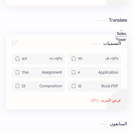
Translate
Powered
التسميات
by
Translate
৭ম শ্রেণির
৬ষ্ঠ শ্রেণির
Assignment
Application
Composition
Book PDF
Job Circular
Honors
Math
letter
المتابعون
Paragraph
Model Test