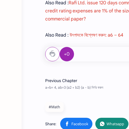
Also Read :
Rafi Ltd. issue 120 days com
credit rating expenses are 1% of the siz
commercial paper?
Also Read :
উৎপাদকে বিশ্লেষণ করুন: a6 – 64
+0
#Math