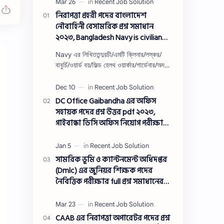
নিরাপত্তা প্রহরী পদের বাংলাদেশ
নৌবাহিনী বেসামরিক প্রশ্ন সমাধান
২০২৩, Bangladesh Navy is civilian
Security guard post job exam
Navy এর লিখিততন্দুরচী/এমটি ক্লিনার/লস্কর/
question solution 2023
বাবুর্চি/ওয়ার্ড বয়/ফিল্ড হেলথ ওয়ার্কার/গার্ডেনার/অদক্ষ
শ্রমিক/অফসেট সহকারী/খাকরব/নিরাপত্তা প্রহরী/
ওয়াসারম্যা…
DC Office Gaibandha এর অফিস
সহায়ক পদের প্রশ্ন উত্তর pdf ২০২৩,
গাইবান্ধা ডিসি অফিস নিয়োগ পরীক্ষা
অফিস সহায়ক পদের প্রশ্ন সলিউশন
২০২৩
সামরিক ভূমি ও ক্যান্টনমেন্ট অধিদপ্তর
(Dmlc) এর জুনিয়র শিক্ষক পদের
নৈবিত্তিক পরীক্ষার full প্রশ্ন সমাধানের
pdf ২০২৩,Dmlc Junior teacher post
question solution pdf 2023,সামরিক
ভূমি ও ক্যান্টনমেন্ট অধিদপ্তর প্রশ্ন
CAAB এর নিরাপত্তা অপারেটর পদের প্রশ্ন