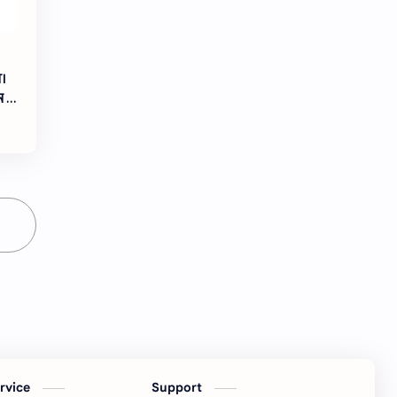
।
ে ৬
ervice
Support