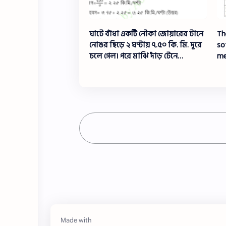
ঘাটে বাঁধা একটি নৌকা জোয়ারের টানে
Th
নোঙর ছিড়ে ২ ঘণ্টায় ৭.৫০ কি. মি. দূরে
so
চলে গেল। পরে মাঝি দাঁড় টেনে
me
নৌকাটিকে ৩ ঘণ্টায় ঘাটে ফিরিয়ে
TK
আনল। দাঁড়ের টানে নৌকার গতিবেগ
ne
কত ছিল?