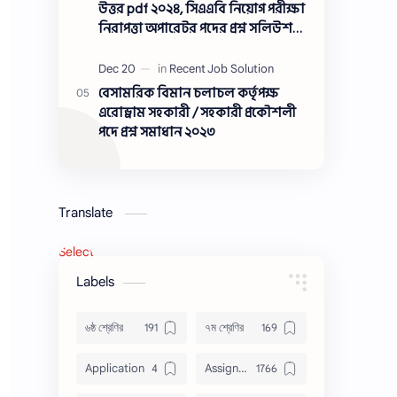
সমাধান ২০২৩
উত্তর pdf ২০২৪, সিএএবি নিয়োগ পরীক্ষা
নিরাপত্তা অপারেটর পদের প্রশ্ন সলিউশন
২০২৪
বেসামরিক বিমান চলাচল কর্তৃপক্ষ
এরোড্রাম সহকারী / সহকারী প্রকৌশলী
পদে প্রশ্ন সমাধান ২০২৩
Translate
Select Language
▼
Labels
৬ষ্ঠ শ্রেণির
৭ম শ্রেণির
Application
Assignment