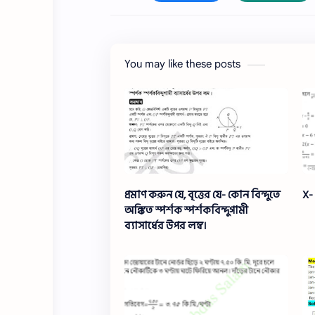
You may like these posts
প্রমাণ করুন যে, বৃত্তের যে- কোন বিন্দুতে
X-
অঙ্কিত স্পর্শক স্পর্শকবিন্দুগামী
ব্যাসার্ধের উপর লম্ব।