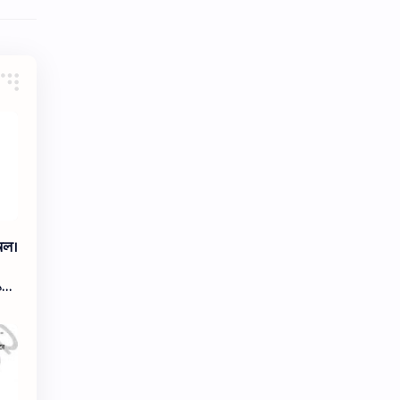
নল।
১
ম