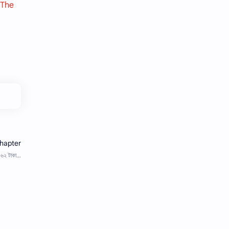
 The
ভাষণ
রচনা
সারাংশ ও সারমর্ম