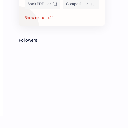
Book PDF
Composition
Honors
Job Circular
letter
Math
Followers
Model Test
Paragraph
Recent Job Solution
Seen & Unseen
Suggestion
অনুচ্ছেদ
অনুবাদ
এইচএসসি
এসএসসি
জেএসসি
তথ্য ভান্ডার
পিএসসি
প্রতিবেদন
ভাবসম্প্রসারণ