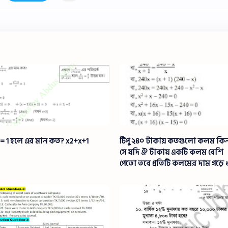
 = 1 হলে এর মান কত? x2+x+1
টিপু ২৪০ টাকায় কতগুলো কলম কি
সে যদি ঐ টাকায় একটি কলম বেশি
পেতো তবে প্রতিটি কলমের দাম গড়ে 
টাকা কম পড়তো। সে কতগুলো কল
কিনল?