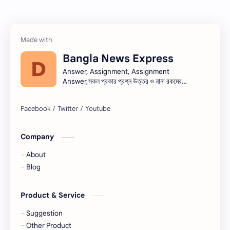
তথ্য ভান্ডার
পিএসসি
প্রতিবেদন
ভাবসম্প্রসারণ
Bangla News Express
ভাষণ
রচনা
Answer, Assignment, Assignment
Answer,সকল প্রকার প্রশ্ন উত্তর ও নানা রকমের
সারাংশ ও সারমর্ম
নিয়োগ বিজ্ঞপ্তি সব এক সাথে।নিয়োগ বিজ্ঞপ্তি । Job
circular সরকারি চাকরি - সকল চাকরির খবর, চাকরির
খবর (Job Circular) -
নিয়োগ,banglanewsexpress.com,
#banglanewsexpress.com
Company
About
Blog
Product & Service
Suggestion
Other Product