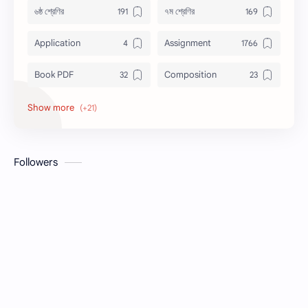
Translate
৬ষ্ঠ শ্রেণির
৭ম শ্রেণির
Application
Assignment
Book PDF
Composition
Honors
Job Circular
letter
Math
Followers
Model Test
Paragraph
Recent Job Solution
Seen & Unseen
Suggestion
অনুচ্ছেদ
অনুবাদ
এইচএসসি
এসএসসি
জেএসসি