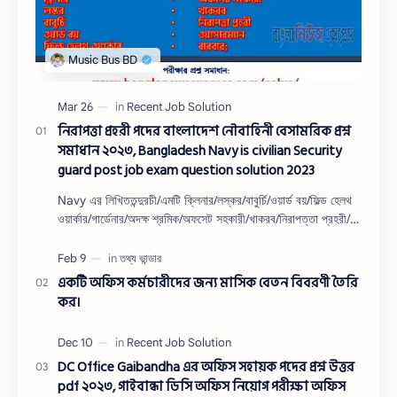
নিরাপত্তা প্রহরী পদের বাংলাদেশ নৌবাহিনী বেসামরিক প্রশ্ন
সমাধান ২০২৩, Bangladesh Navy is civilian Security
guard post job exam question solution 2023
Navy এর লিখিততন্দুরচী/এমটি ক্লিনার/লস্কর/বাবুর্চি/ওয়ার্ড বয়/ফিল্ড হেলথ
ওয়ার্কার/গার্ডেনার/অদক্ষ শ্রমিক/অফসেট সহকারী/খাকরব/নিরাপত্তা প্রহরী/
ওয়াসারম্যা…
একটি অফিস কর্মচারীদের জন্য মাসিক বেতন বিবরণী তৈরি
কর।
DC Office Gaibandha এর অফিস সহায়ক পদের প্রশ্ন উত্তর
pdf ২০২৩, গাইবান্ধা ডিসি অফিস নিয়োগ পরীক্ষা অফিস