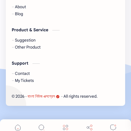
About
Blog
Product & Service
Suggestion
Other Product
Support
Contact
My Tickets
Cookie Consent
2026
‧
বাংলা নিউজ এক্সপ্রেস
‧ All rights reserved.
©
We serve cookies on this site to analyze traffic,
remember your preferences, and optimize your
experience.
Accept
More Details