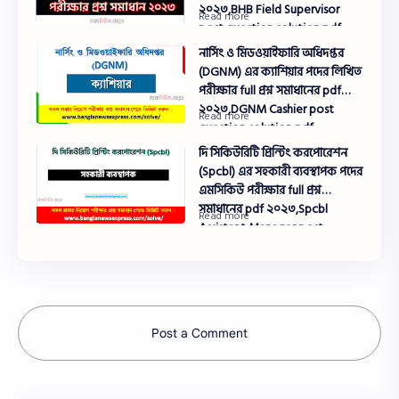
২০২৩,BHB Field Supervisor
post question solution pdf
2023,বাংলাদেশ তাঁত বোর্ড প্রশ্ন
নার্সিং ও মিডওয়াইফারি অধিদপ্তর
সমাধান ২০২৩
(DGNM) এর ক্যাশিয়ার পদের লিখিত
পরীক্ষার full প্রশ্ন সমাধানের pdf
২০২৩,DGNM Cashier post
question solution pdf
2023,নার্সিং ও মিডওয়াইফারি
দি সিকিউরিটি প্রিন্টিং করপোরেশন
অধিদপ্তর প্রশ্ন সমাধান ২০২৩
(Spcbl) এর সহকারী ব্যবস্থাপক পদের
এমসিকিউ পরীক্ষার full প্রশ্ন
সমাধানের pdf ২০২৩,Spcbl
Assistant Manager post
question solution pdf 2023
Post a Comment