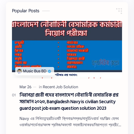
Popular Posts
নিরাপত্তা প্রহরী পদের বাংলাদেশ নৌবাহিনী বেসামরিক প্রশ্ন
সমাধান ২০২৩, Bangladesh Navy is civilian Security
guard post job exam question solution 2023
Navy এর লিখিততন্দুরচী/এমটি ক্লিনার/লস্কর/বাবুর্চি/ওয়ার্ড বয়/ফিল্ড হেলথ
ওয়ার্কার/গার্ডেনার/অদক্ষ শ্রমিক/অফসেট সহকারী/খাকরব/নিরাপত্তা প্রহরী/
ওয়াসারম্যা…