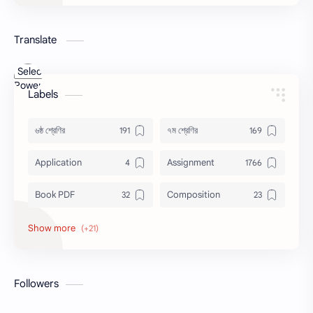
Translate
Powered
Labels
by
Translate
৬ষ্ঠ শ্রেণির
৭ম শ্রেণির
Application
Assignment
Book PDF
Composition
Honors
Job Circular
letter
Math
Followers
Model Test
Paragraph