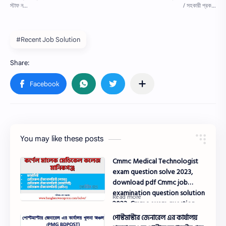
#Recent Job Solution
You may like these posts
Cmmc Medical Technologist
exam question solve 2023,
download pdf Cmmc job
examination question solution
2023, Cmmc exam question
solution 2023
পোস্টমাস্টার জেনারেল এর কার্যালয়