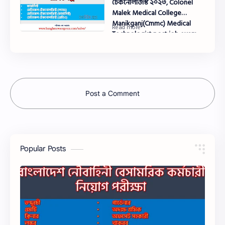
টেকনোলজিস্ট ২০২৩, Colonel
Malek Medical College
Manikganj(Cmmc) Medical
Technologist post job exam
full question solution pdf 2023
Post a Comment
Popular Posts