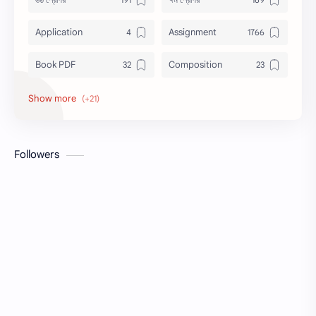
Application
Assignment
Book PDF
Composition
Honors
Job Circular
letter
Math
Followers
Model Test
Paragraph
Recent Job Solution
Seen & Unseen
Suggestion
অনুচ্ছেদ
অনুবাদ
এইচএসসি
এসএসসি
জেএসসি