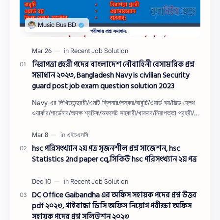
নিরাপত্তা প্রহরী পদের বাংলাদেশ নৌবাহিনী বেসামরিক প্রশ্ন
সমাধান ২০২৩, Bangladesh Navy is civilian Security
guard post job exam question solution 2023
Navy এর লিখিততন্দুরচী/এমটি ক্লিনার/লস্কর/বাবুর্চি/ওয়ার্ড বয়/ফিল্ড হেলথ
ওয়ার্কার/গার্ডেনার/অদক্ষ শ্রমিক/অফসেট সহকারী/খাকরব/নিরাপত্তা প্রহরী/
ওয়াসারম্যা…
hsc পরিসংখ্যান ২য় পত্র সৃজনশীল প্রশ্ন সাজেশন, hsc
Statistics 2nd paper cq,সিকিউ hsc পরিসংখ্যান ২য় পত্র
DC Office Gaibandha এর অফিস সহায়ক পদের প্রশ্ন উত্তর
pdf ২০২৩, গাইবান্ধা ডিসি অফিস নিয়োগ পরীক্ষা অফিস
সহায়ক পদের প্রশ্ন সলিউশন ২০২৩