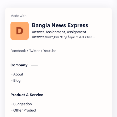
তথ্য ভান্ডার
পিএসসি
প্রতিবেদন
ভাবসম্প্রসারণ
Bangla News Express
ভাষণ
রচনা
Answer, Assignment, Assignment
Answer,সকল প্রকার প্রশ্ন উত্তর ও নানা রকমের
সারাংশ ও সারমর্ম
নিয়োগ বিজ্ঞপ্তি সব এক সাথে।নিয়োগ বিজ্ঞপ্তি । Job
circular সরকারি চাকরি - সকল চাকরির খবর, চাকরির
খবর (Job Circular) -
নিয়োগ,banglanewsexpress.com,
#banglanewsexpress.com
Company
About
Blog
Product & Service
Suggestion
Other Product