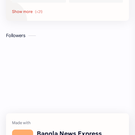
Honors
Job Circular
letter
Math
Followers
Model Test
Paragraph
Recent Job Solution
Seen & Unseen
Suggestion
অনুচ্ছেদ
অনুবাদ
এইচএসসি
এসএসসি
জেএসসি
তথ্য ভান্ডার
পিএসসি
প্রতিবেদন
ভাবসম্প্রসারণ
Bangla News Express