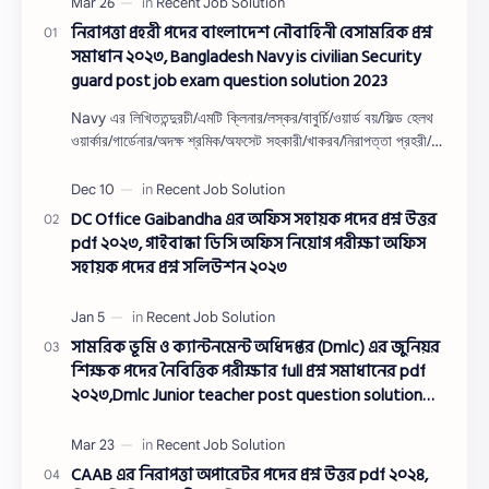
নিরাপত্তা প্রহরী পদের বাংলাদেশ নৌবাহিনী বেসামরিক প্রশ্ন
সমাধান ২০২৩, Bangladesh Navy is civilian Security
guard post job exam question solution 2023
Navy এর লিখিততন্দুরচী/এমটি ক্লিনার/লস্কর/বাবুর্চি/ওয়ার্ড বয়/ফিল্ড হেলথ
ওয়ার্কার/গার্ডেনার/অদক্ষ শ্রমিক/অফসেট সহকারী/খাকরব/নিরাপত্তা প্রহরী/
ওয়াসারম্যা…
DC Office Gaibandha এর অফিস সহায়ক পদের প্রশ্ন উত্তর
pdf ২০২৩, গাইবান্ধা ডিসি অফিস নিয়োগ পরীক্ষা অফিস
সহায়ক পদের প্রশ্ন সলিউশন ২০২৩
সামরিক ভূমি ও ক্যান্টনমেন্ট অধিদপ্তর (Dmlc) এর জুনিয়র
শিক্ষক পদের নৈবিত্তিক পরীক্ষার full প্রশ্ন সমাধানের pdf
২০২৩,Dmlc Junior teacher post question solution
pdf 2023,সামরিক ভূমি ও ক্যান্টনমেন্ট অধিদপ্তর প্রশ্ন
সমাধান ২০২৩
CAAB এর নিরাপত্তা অপারেটর পদের প্রশ্ন উত্তর pdf ২০২৪,