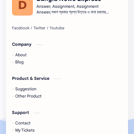
ভাষণ
রচনা
Answer, Assignment, Assignment
Answer,সকল প্রকার প্রশ্ন উত্তর ও নানা রকমের
সারাংশ ও সারমর্ম
নিয়োগ বিজ্ঞপ্তি সব এক সাথে।নিয়োগ বিজ্ঞপ্তি । Job
circular সরকারি চাকরি - সকল চাকরির খবর, চাকরির
খবর (Job Circular) -
নিয়োগ,banglanewsexpress.com,
#banglanewsexpress.com
Company
About
Blog
Product & Service
Suggestion
Other Product
Support
Contact
My Tickets