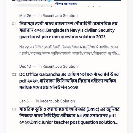
নিরাপত্তা প্রহরী পদের বাংলাদেশ নৌবাহিনী বেসামরিক প্রশ্ন
সমাধান ২০২৩, Bangladesh Navy is civilian Security
guard post job exam question solution 2023
Navy এর লিখিততন্দুরচী/এমটি ক্লিনার/লস্কর/বাবুর্চি/ওয়ার্ড বয়/ফিল্ড হেলথ
ওয়ার্কার/গার্ডেনার/অদক্ষ শ্রমিক/অফসেট সহকারী/খাকরব/নিরাপত্তা প্রহরী/
ওয়াসারম্যা…
DC Office Gaibandha এর অফিস সহায়ক পদের প্রশ্ন উত্তর
pdf ২০২৩, গাইবান্ধা ডিসি অফিস নিয়োগ পরীক্ষা অফিস
সহায়ক পদের প্রশ্ন সলিউশন ২০২৩
সামরিক ভূমি ও ক্যান্টনমেন্ট অধিদপ্তর (Dmlc) এর জুনিয়র
শিক্ষক পদের নৈবিত্তিক পরীক্ষার full প্রশ্ন সমাধানের pdf
২০২৩,Dmlc Junior teacher post question solution
pdf 2023,সামরিক ভূমি ও ক্যান্টনমেন্ট অধিদপ্তর প্রশ্ন