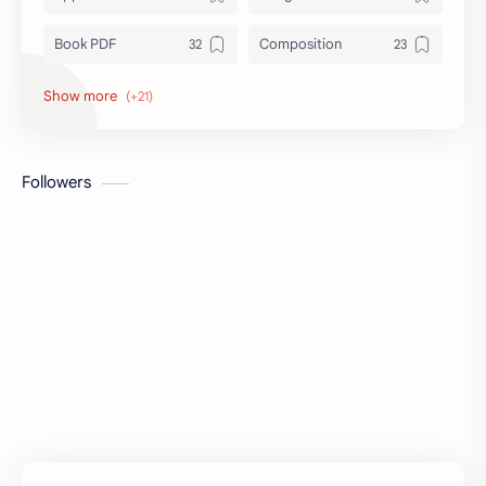
Book PDF
Composition
Honors
Job Circular
letter
Math
Followers
Model Test
Paragraph
Recent Job Solution
Seen & Unseen
Suggestion
অনুচ্ছেদ
অনুবাদ
এইচএসসি
এসএসসি
জেএসসি
তথ্য ভান্ডার
পিএসসি