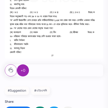
+0
#Suggestion
#এইচএসসি