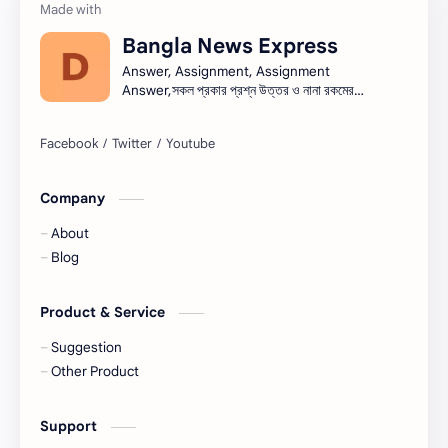
প্রতিবেদন
ভাবসম্প্রসারণ
Bangla News Express
ভাষণ
রচনা
Answer, Assignment, Assignment
Answer,সকল প্রকার প্রশ্ন উত্তর ও নানা রকমের
সারাংশ ও সারমর্ম
নিয়োগ বিজ্ঞপ্তি সব এক সাথে।নিয়োগ বিজ্ঞপ্তি । Job
circular সরকারি চাকরি - সকল চাকরির খবর, চাকরির
খবর (Job Circular) -
নিয়োগ,banglanewsexpress.com,
#banglanewsexpress.com
Company
About
Blog
Product & Service
Suggestion
Other Product
Support