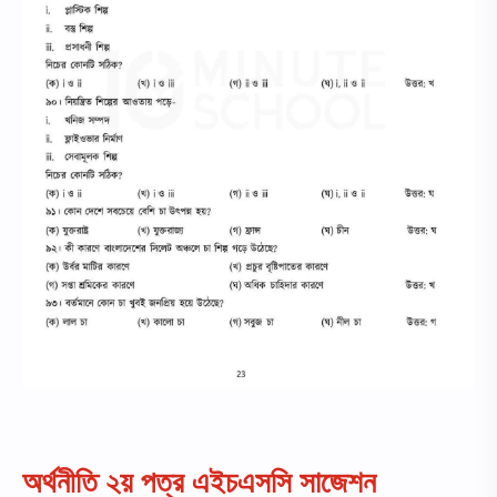
অর্থনীতি ২য় পত্র এইচএসসি সাজেশন