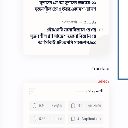
সুশাসন ১ম পত্র সুশাসন অধ্যায়-০২
সৃজনশীল প্রশ্ন ও উত্তর,একাদশ-দ্বাদশ
শ্রেণীর পৌরনীতি ও সুশাসন ১ম পত্র
সুশাসন সৃজনশীল প্রশ্ন ও উত্তর
এইচএসসি মনোবিজ্ঞান ১ম পত্র
সৃজনশীল প্রশ্ন সাজেশন,মনোবিজ্ঞান ১ম
পত্র সিকিউ এইচএসসি সাজেশন,hsc
মনোবিজ্ঞান ১ম পত্র সৃজনশীল প্রশ্ন
সাজেশন
Translate
Select Languag
التسميات
৭ম শ্রেণির
৬ষ্ঠ শ্রেণির
Assignment
Application