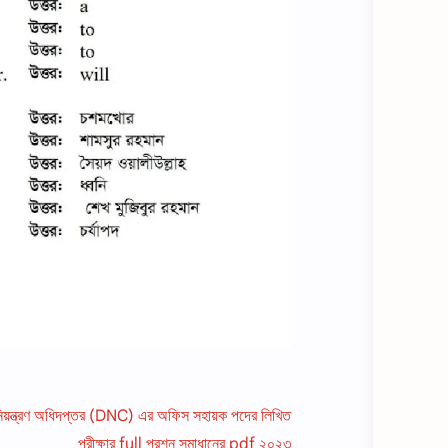
নিয়ন্ত্রণ অধিদপ্তর (DNC) এর অফিস সহায়ক পদের লিখিত
পরীক্ষার full প্রশ্ন সমাধানের pdf ২০২৩