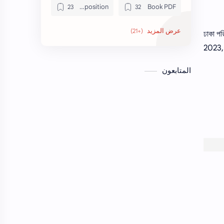
Composition
Book PDF
Job Circular
Honors
ঢাকা প
2023, 
Math
letter
المتابعون
Paragraph
Model Test
Seen & Unseen
Recent Job Solution
অনুচ্ছেদ
Suggestion
এইচএসসি
অনুবাদ
জেএসসি
এসএসসি
পিএসসি
তথ্য ভান্ডার
ভাবসম্প্রসারণ
প্রতিবেদন