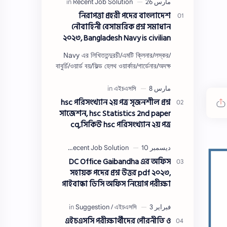
নিরাপত্তা প্রহরী পদের বাংলাদেশ
নৌবাহিনী বেসামরিক প্রশ্ন সমাধান
২০২৩, Bangladesh Navy is civilian
Security guard post job exam
Navy এর লিখিততন্দুরচী/এমটি ক্লিনার/লস্কর/
question solution 2023
বাবুর্চি/ওয়ার্ড বয়/ফিল্ড হেলথ ওয়ার্কার/গার্ডেনার/অদক্ষ
শ্রমিক/অফসেট সহকারী/খাকরব/নিরাপত্তা প্রহরী/
ওয়াসারম্যা…
hsc পরিসংখ্যান ২য় পত্র সৃজনশীল প্রশ্ন
সাজেশন, hsc Statistics 2nd paper
cq,সিকিউ hsc পরিসংখ্যান ২য় পত্র
DC Office Gaibandha এর অফিস
সহায়ক পদের প্রশ্ন উত্তর pdf ২০২৩,
গাইবান্ধা ডিসি অফিস নিয়োগ পরীক্ষা
অফিস সহায়ক পদের প্রশ্ন সলিউশন
২০২৩
এইচএসসি পরীক্ষার্থীদের পৌরনীতি ও