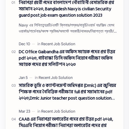
নিরাপত্তা প্রহরী পদের বাংলাদেশ নৌবাহিনী বেসামরিক প্রশ্ন
সমাধান ২০২৩, Bangladesh Navy is civilian Security
guard post job exam question solution 2023
Navy এর লিখিততন্দুরচী/এমটি ক্লিনার/লস্কর/বাবুর্চি/ওয়ার্ড বয়/ফিল্ড হেলথ
ওয়ার্কার/গার্ডেনার/অদক্ষ শ্রমিক/অফসেট সহকারী/খাকরব/নিরাপত্তা প্রহরী/
ওয়াসারম্যা…
DC Office Gaibandha এর অফিস সহায়ক পদের প্রশ্ন উত্তর
pdf ২০২৩, গাইবান্ধা ডিসি অফিস নিয়োগ পরীক্ষা অফিস
সহায়ক পদের প্রশ্ন সলিউশন ২০২৩
সামরিক ভূমি ও ক্যান্টনমেন্ট অধিদপ্তর (Dmlc) এর জুনিয়র
শিক্ষক পদের নৈবিত্তিক পরীক্ষার full প্রশ্ন সমাধানের pdf
২০২৩,Dmlc Junior teacher post question solution
pdf 2023,সামরিক ভূমি ও ক্যান্টনমেন্ট অধিদপ্তর প্রশ্ন
সমাধান ২০২৩
CAAB এর নিরাপত্তা অপারেটর পদের প্রশ্ন উত্তর pdf ২০২৪,
সিএএবি নিয়োগ পরীক্ষা নিরাপত্তা অপারেটর পদের প্রশ্ন