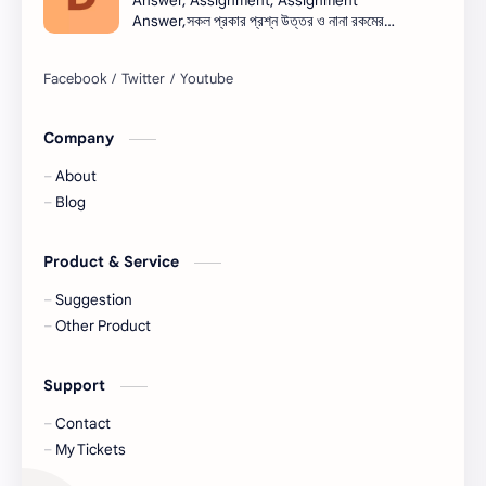
Answer, Assignment, Assignment
Answer,সকল প্রকার প্রশ্ন উত্তর ও নানা রকমের
সারাংশ ও সারমর্ম
নিয়োগ বিজ্ঞপ্তি সব এক সাথে।নিয়োগ বিজ্ঞপ্তি । Job
circular সরকারি চাকরি - সকল চাকরির খবর, চাকরির
খবর (Job Circular) -
নিয়োগ,banglanewsexpress.com,
#banglanewsexpress.com
Company
About
Blog
Product & Service
Suggestion
Other Product
Support
Contact
My Tickets