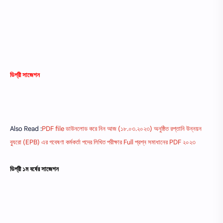
ডিগ্রী সাজেশন
Also Read :
PDF file ডাউনলোড করে নিন আজ (১৮.০৩.২০২৩) অনুষ্ঠিত রপ্তানি উন্নয়ন
ব্যুরো (EPB) এর গবেষণা কর্মকর্তা পদের লিখিত পরীক্ষার Full প্রশ্ন সমাধানের PDF ২০২৩
ডিগ্রী ১ম বর্ষের সাজেশন