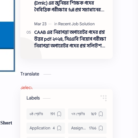
(Dmlc) এর জুনিয়র শিক্ষক পদের
নৈবিত্তিক পরীক্ষার full প্রশ্ন সমাধানের
pdf ২০২৩,Dmlc Junior teacher post
question solution pdf 2023,সামরিক
ভূমি ও ক্যান্টনমেন্ট অধিদপ্তর প্রশ্ন
CAAB এর নিরাপত্তা অপারেটর পদের প্রশ্ন
সমাধান ২০২৩
উত্তর pdf ২০২৪, সিএএবি নিয়োগ পরীক্ষা
নিরাপত্তা অপারেটর পদের প্রশ্ন সলিউশন
২০২৪
Translate
Select Language
▼
Labels
৬ষ্ঠ শ্রেণির
৭ম শ্রেণির
 Short
Application
Assignment