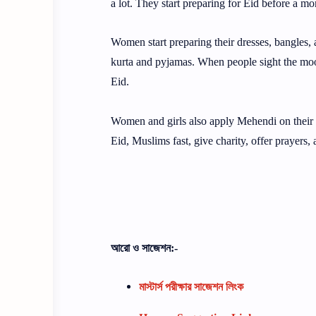
a lot. They start preparing for Eid before a m
Women start preparing their dresses, bangles, 
kurta and pyjamas. When people sight the moo
Eid.
Women and girls also apply Mehendi on their h
Eid, Muslims fast, give charity, offer prayer
আরো ও সাজেশন:-
মাস্টার্স পরীক্ষার সাজেশন লিংক