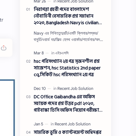
নিরাপত্তা প্রহরী পদের বাংলাদেশ
নৌবাহিনী বেসামরিক প্রশ্ন সমাধান
tr
২০২৩, Bangladesh Navy is civilian
Security guard post job exam
Navy এর লিখিততন্দুরচী/এমটি ক্লিনার/লস্কর/
question solution 2023
বাবুর্চি/ওয়ার্ড বয়/ফিল্ড হেলথ ওয়ার্কার/গার্ডেনার/অদক্ষ
শ্রমিক/অফসেট সহকারী/খাকরব/নিরাপত্তা প্রহরী/
ওয়াসারম্যা…
hsc পরিসংখ্যান ২য় পত্র সৃজনশীল প্রশ্ন
সাজেশন, hsc Statistics 2nd paper
cq,সিকিউ hsc পরিসংখ্যান ২য় পত্র
DC Office Gaibandha এর অফিস
সহায়ক পদের প্রশ্ন উত্তর pdf ২০২৩,
গাইবান্ধা ডিসি অফিস নিয়োগ পরীক্ষা
অফিস সহায়ক পদের প্রশ্ন সলিউশন
২০২৩
সামরিক ভূমি ও ক্যান্টনমেন্ট অধিদপ্তর