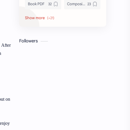
Book PDF
Composition
Honors
Job Circular
letter
Math
Followers
Model Test
Paragraph
 After
n
Recent Job Solution
Seen & Unseen
Suggestion
অনুচ্ছেদ
অনুবাদ
এইচএসসি
এসএসসি
জেএসসি
out on
তথ্য ভান্ডার
পিএসসি
 enjoy
প্রতিবেদন
ভাবসম্প্রসারণ