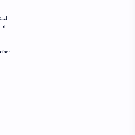
ভাষণ
রচনা
onal
সারাংশ ও সারমর্ম
 of
Before