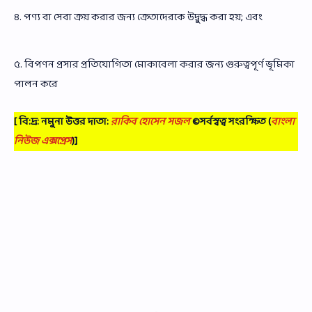
৪. পণ্য বা সেবা ক্রয় করার জন্য ক্রেতাদেরকে উদ্বুদ্ধ করা হয়; এবং
৫. বিপণন প্রসার প্রতিযোগিতা মোকাবেলা করার জন্য গুরুত্বপূর্ণ ভূমিকা
পালন করে
[ বি:দ্র: নমুনা উত্তর দাতা:
রাকিব হোসেন সজল
©সর্বস্বত্ব সংরক্ষিত
(
বাংলা
নিউজ এক্সপ্রেস
)]