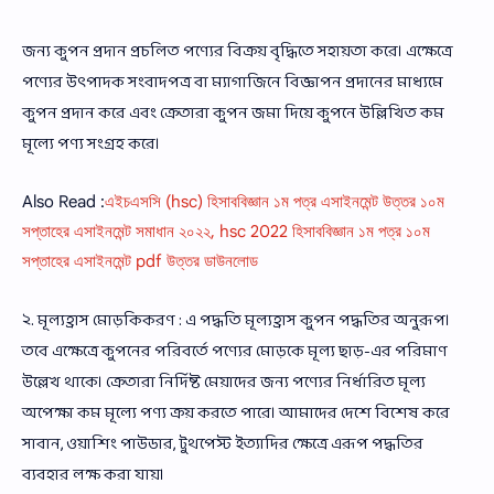
জন্য কুপন প্রদান প্রচলিত পণ্যের বিক্রয় বৃদ্ধিতে সহায়তা করে। এক্ষেত্রে
পণ্যের উৎপাদক সংবাদপত্র বা ম্যাগাজিনে বিজ্ঞাপন প্রদানের মাধ্যমে
কুপন প্রদান করে এবং ক্রেতারা কুপন জমা দিয়ে কুপনে উল্লিখিত কম
মূল্যে পণ্য সংগ্রহ করে।
Also Read :
এইচএসসি (hsc) হিসাববিজ্ঞান ১ম পত্র এসাইনমেন্ট উত্তর ১০ম
সপ্তাহের এসাইনমেন্ট সমাধান ২০২২, hsc 2022 হিসাববিজ্ঞান ১ম পত্র ১০ম
সপ্তাহের এসাইনমেন্ট pdf উত্তর ডাউনলোড
২. মূল্যহ্রাস মোড়কিকরণ : এ পদ্ধতি মূল্যহ্রাস কুপন পদ্ধতির অনুরূপ।
তবে এক্ষেত্রে কুপনের পরিবর্তে পণ্যের মোড়কে মূল্য ছাড়-এর পরিমাণ
উল্লেখ থাকে। ক্রেতারা নির্দিষ্ট মেয়াদের জন্য পণ্যের নির্ধারিত মূল্য
অপেক্ষা কম মূল্যে পণ্য ক্রয় করতে পারে। আমাদের দেশে বিশেষ করে
সাবান, ওয়াশিং পাউডার, টুথপেস্ট ইত্যাদির ক্ষেত্রে এরূপ পদ্ধতির
ব্যবহার লক্ষ করা যায়।