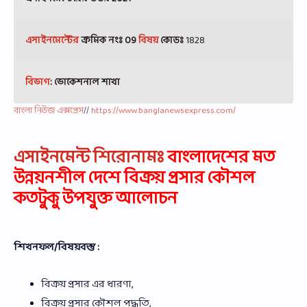
এসাইনমেন্টের
ক্রমিক নংঃ 09
বিষয়
কোডঃ
1828
বিভাগ
: ভোকেশনাল
শাখা
বাংলা নিউজ এক্সপ্রেস
//
https://www.banglanewsexpress.com/
এসাইনমেন্ট শিরোনামঃ
বাংলাদেশের মত
উন্নয়নশীল দেশে বিক্রয় প্রসার কৌশল
কতটুকু উপযুক্ত আলোচন
শিখনফল/বিষয়বস্তু :
বিক্রয় প্রসার এর ধারণা,
বিক্রয় প্রসার কৌশল পদ্ধতি,