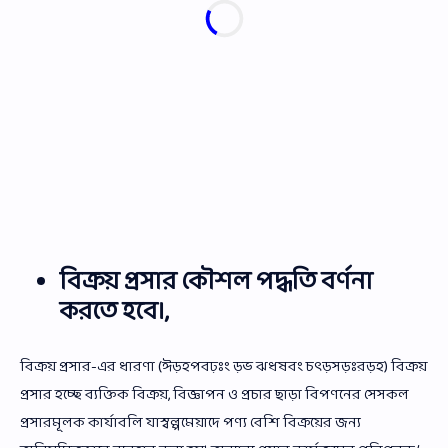
বিক্রয় প্রসার কৌশল পদ্ধতি বর্ণনা
করতে হবে।,
বিক্রয় প্রসার-এর ধারণা (ঈড়হপবঢ়ঃং ড়ভ ঝধষবং চৎড়সড়ঃরড়হ) বিক্রয়
প্রসার হচ্ছে ব্যক্তিক বিক্রয়, বিজ্ঞাপন ও প্রচার ছাড়া বিপণনের সেসকল
প্রসারমূলক কার্যাবলি যাস্বল্পমেয়াদে পণ্য বেশি বিক্রয়ের জন্য