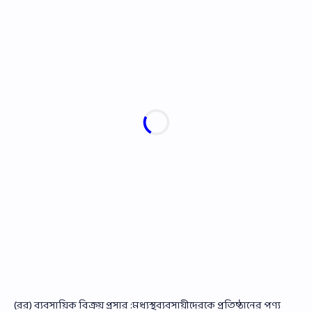
(রর) ব্যবসায়িক বিক্রয় প্রসার :মধ্যস্থব্যবসায়ীদেরকে প্রতিষ্ঠানের পণ্য