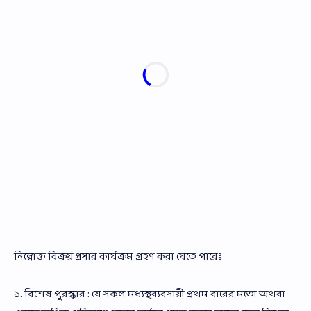
নিম্নোক্ত বিক্রয় প্রসার কার্যক্রম গ্রহণ করা যেতে পারেঃ
১. বিশেষ পুরস্কার : যে সকল মধ্যস্থব্যবসায়ী প্রথম বারের মতো অথবা