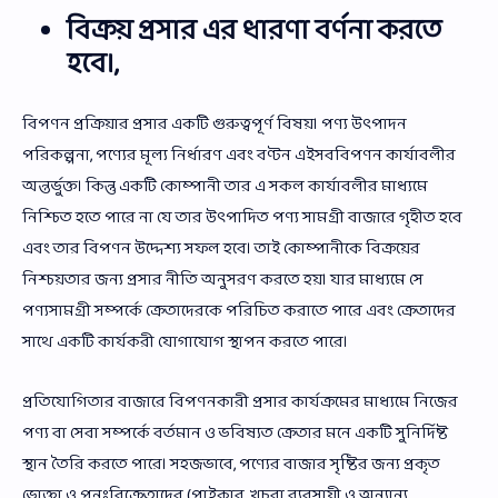
বিক্রয় প্রসার এর ধারণা বর্ণনা করতে
হবে।,
বিপণন প্রক্রিয়ার প্রসার একটি গুরুত্বপূর্ণ বিষয়। পণ্য উৎপাদন
পরিকল্পনা, পণ্যের মূল্য নির্ধারণ এবং বণ্টন এইসববিপণন কার্যাবলীর
অন্তর্ভুক্ত। কিন্তু একটি কোম্পানী তার এ সকল কার্যাবলীর মাধ্যমে
নিশ্চিত হতে পারে না যে তার উৎপাদিত পণ্য সামগ্রী বাজারে গৃহীত হবে
এবং তার বিপণন উদ্দেশ্য সফল হবে। তাই কোম্পানীকে বিক্রয়ের
নিশ্চয়তার জন্য প্রসার নীতি অনুসরণ করতে হয়। যার মাধ্যমে সে
পণ্যসামগ্রী সম্পর্কে ক্রেতাদেরকে পরিচিত করাতে পারে এবং ক্রেতাদের
সাথে একটি কার্যকরী যোগাযোগ স্থাপন করতে পারে।
প্রতিযোগিতার বাজারে বিপণনকারী প্রসার কার্যক্রমের মাধ্যমে নিজের
পণ্য বা সেবা সম্পর্কে বর্তমান ও ভবিষ্যত ক্রেতার মনে একটি সুনির্দিষ্ট
স্থান তৈরি করতে পারে। সহজভাবে, পণ্যের বাজার সৃষ্টির জন্য প্রকৃত
ভোক্তা ও পুনঃবিক্রেতাদের (পাইকার, খুচরা ব্যবসায়ী ও অন্যান্য