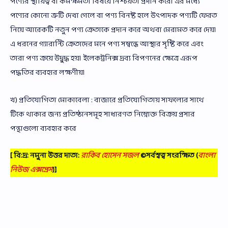
পণ্যের স্থায়িত্ব বা কর্মক্ষমতা বিষয়ে নিশ্চয়তা প্রদান করে। এর মধ্যে
পণ্যের কোনো ত্রুটি দেখা গেলে বা পণ্য বিনষ্ট হলে উৎপাদক পণ্যটি ফেরত
নিয়ে আরেকটি নতুন পণ্য ক্রেতাকে প্রদান করে অথবা মেরামত করে দেয়।
এ ধরনের গ্যারান্টি ক্রেতাদের মনে পণ্য সম্বন্ধে আস্থার সৃষ্টি করে এবং
তারা পণ্য ক্রয়ে উদ্বুদ্ধ হয়। ইলেকট্রনিক্স দ্রব্য বিপণনের ক্ষেত্রে এরূপ
পদ্ধতির ব্যবহার লক্ষণীয়।
খ) প্রতিযোগিতা মোকাবেলা : বাজারে প্রতিযোগিতায় সাফল্যের সাথে
টিকে থাকার জন্য প্রতিষ্ঠানসমূহ সাধারণত নিম্নোক্ত বিক্রয় প্রসার
পন্থাগুলো ব্যবহার করে
[ বি:দ্র: নমুনা উত্তর দাতা:
রাকিব হোসেন সজল
©সর্বস্বত্ব সংরক্ষিত
(
বাংলা
নিউজ এক্সপ্রেস
)]