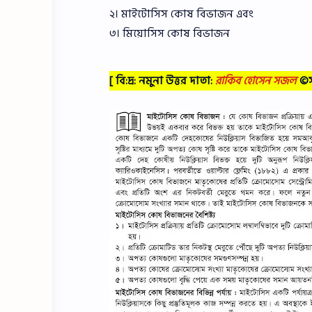
২। মাইটোসিস কোষ বিভাজন এবং
৩। মিয়োসিস কোষ বিভাজন
[ বি:দ্র: নমুনা উত্তর দাতা:
রাকিব হোসেন সজল
©সর