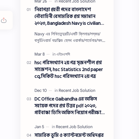
নিরাপত্তা প্রহরী পদের বাংলাদেশ
নৌবাহিনী বেসামরিক প্রশ্ন সমাধান
২০২৩, Bangladesh Navy is civilian
Security guard post job exam
Navy এর লিখিততন্দুরচী/এমটি ক্লিনার/লস্কর/
question solution 2023
বাবুর্চি/ওয়ার্ড বয়/ফিল্ড হেলথ ওয়ার্কার/গার্ডেনার/অদক্ষ
শ্রমিক/অফসেট সহকারী/খাকরব/নিরাপত্তা প্রহরী/
ওয়াসারম্যা…
hsc পরিসংখ্যান ২য় পত্র সৃজনশীল প্রশ্ন
সাজেশন, hsc Statistics 2nd paper
cq,সিকিউ hsc পরিসংখ্যান ২য় পত্র
DC Office Gaibandha এর অফিস
সহায়ক পদের প্রশ্ন উত্তর pdf ২০২৩,
গাইবান্ধা ডিসি অফিস নিয়োগ পরীক্ষা
অফিস সহায়ক পদের প্রশ্ন সলিউশন
২০২৩
সামরিক ভূমি ও ক্যান্টনমেন্ট অধিদপ্তর