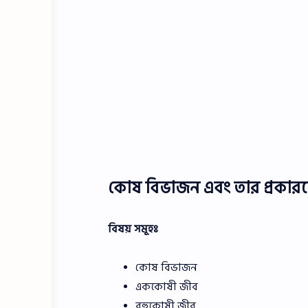
কোষ বিভাজন এবং তার প্রকার
বিষয় সমূহঃ
কোষ বিভাজন
এককোষী জীব
বহুকোষী জীব