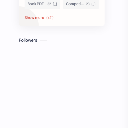
Book PDF
Composition
Honors
Job Circular
letter
Math
Followers
Model Test
Paragraph
Recent Job Solution
Seen & Unseen
Suggestion
অনুচ্ছেদ
অনুবাদ
এইচএসসি
এসএসসি
জেএসসি
তথ্য ভান্ডার
পিএসসি
প্রতিবেদন
ভাবসম্প্রসারণ