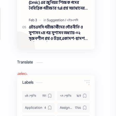
(Dmlc) এর জুনিয়র শিক্ষক পদের
নৈবিত্তিক পরীক্ষার full প্রশ্ন সমাধানের
pdf ২০২৩,Dmlc Junior teacher post
question solution pdf 2023,সামরিক
ভূমি ও ক্যান্টনমেন্ট অধিদপ্তর প্রশ্ন
এইচএসসি পরীক্ষার্থীদের পৌরনীতি ও
সমাধান ২০২৩
সুশাসন ১ম পত্র সুশাসন অধ্যায়-০২
সৃজনশীল প্রশ্ন ও উত্তর,একাদশ-দ্বাদশ
শ্রেণীর পৌরনীতি ও সুশাসন ১ম পত্র
সুশাসন সৃজনশীল প্রশ্ন ও উত্তর
Translate
Select Language
▼
Labels
৬ষ্ঠ শ্রেণির
৭ম শ্রেণির
Application
Assignment