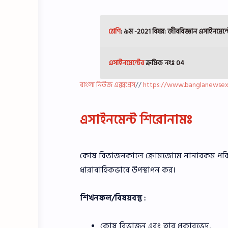
শ্রেণি
: ৯ম -2021 বিষয়: জীববিজ্ঞান
এসাইনমেন্ট
এসাইনমেন্টের
ক্রমিক নংঃ 04
বাংলা নিউজ এক্সপ্রেস
//
https://www.banglanewsex
এসাইনমেন্ট শিরোনামঃ
কোষ বিভাজনকালে ক্রোমজোমে নানারকম পরিবর্তন 
ধারাবাহিকভাবে উপস্থাপন কর।
শিখনফল/বিষয়বস্তু :
কোষ বিভাজন এবং তার প্রকারভেদ,