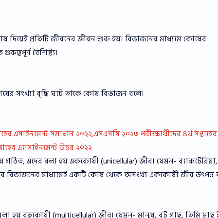
কোষ দিয়েই প্রতিটি জীবনের জীবন শুরু হয়। বিভাজনের মাধ্যমে কোষের
ুত্বপূর্ণ বৈশিষ্ট্য।
ে কোষের সংখ্যা বৃদ্ধি ঘটে তাকে কোষ বিভাজন বলে।
াহের এসাইনমেন্ট সমাধান ২০২২,এসএসসি ২০২৩ পরীক্ষার্থীদের ৪র্থ সপ্তাহের
তাহের এ্যাসাইনমেন্ট উত্তর ২০২২
গঠিত, এদের বলা হয় এককোষী (unicellular) জীব। যেমন- ব্যাকটেরিয়া,
 জীব বিভাজনের মাধ্যমেই একটি কোষ থেকে অসংখ্য এককোষী জীব উৎপন্ন 
হয় বহুকোষী (multicellular) জীব। যেমন- মানুষ, বট গাছ, তিমি মাছ ই