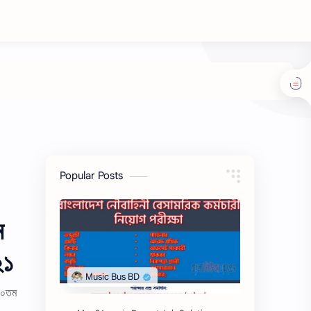
Popular Posts
ম
২১
 ২০তম