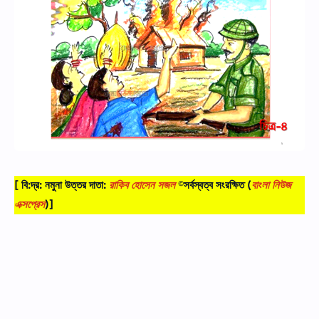
[ বি:দ্র: নমুনা উত্তর দাতা:
রাকিব হোসেন সজল
©সর্বস্বত্ব সংরক্ষিত
(
বাংলা নিউজ
এক্সপ্রেস
)]