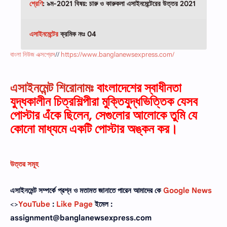
শ্রেণি
: ৯ম-2021 বিষয়: চারু ও কারুকলা
এসাইনমেন্টেরের উত্তর
2021
এসাইনমেন্টের
ক্রমিক নংঃ 04
বাংলা নিউজ এক্সপ্রেস
//
https://www.banglanewsexpress.com/
এসাইনমেন্ট শিরোনামঃ
বাংলাদেশের স্বাধীনতা
যুদ্ধকালীন চিত্রশিল্পীরা মুক্তিযুদ্ধভিত্তিক যেসব
পোস্টার এঁকে ছিলেন, সেগুলোর আলোকে তুমি যে
কোনো মাধ্যমে একটি পোস্টার অঙ্কন কর।
উত্তর সমূহ
এসাইনমেন্ট সম্পর্কে প্রশ্ন ও মতামত জানাতে পারেন আমাদের কে
Google News
<>
YouTube
:
Like Page
ইমেল :
assignment@banglanewsexpress.com