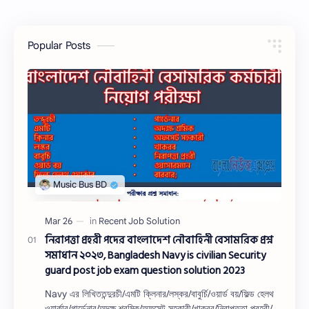
Popular Posts
নিরাপত্তা প্রহরী পদের বাংলাদেশ নৌবাহিনী বেসামরিক প্রশ্ন
সমাধান ২০২৩, Bangladesh Navy is civilian Security
guard post job exam question solution 2023
Navy এর লিখিততন্দুরচী/এমটি ক্লিনার/লস্কর/বাবুর্চি/ওয়ার্ড বয়/ফিল্ড হেলথ
ওয়ার্কার/গার্ডেনার/অদক্ষ শ্রমিক/অফসেট সহকারী/খাকরব/নিরাপত্তা প্রহরী/