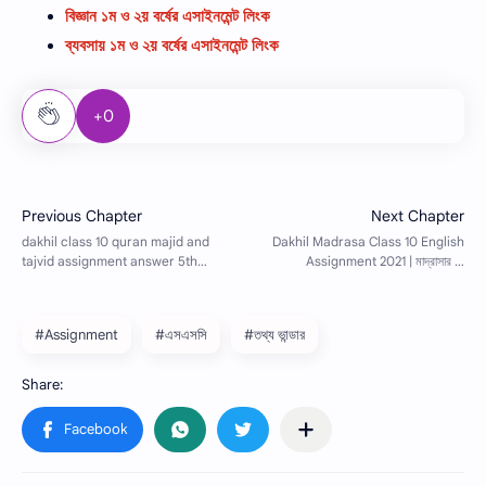
বিজ্ঞান ১ম ও ২য় বর্ষের এসাইনমেন্ট লিংক
ব্যবসায় ১ম ও ২য় বর্ষের এসাইনমেন্ট লিংক
+0
#Assignment
#এসএসসি
#তথ্য ভান্ডার