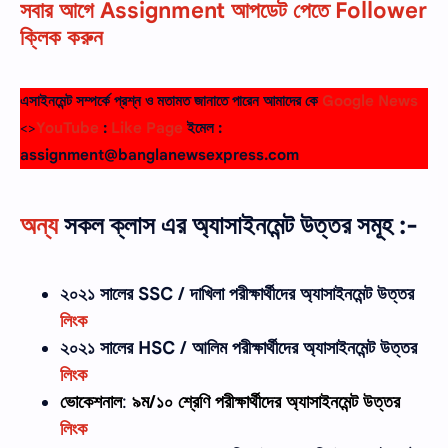
সবার আগে Assignment আপডেট পেতে Follower
ক্লিক করুন
এসাইনমেন্ট সম্পর্কে প্রশ্ন ও মতামত জানাতে পারেন আমাদের কে
Google News
<>
YouTube
:
Like Page
ইমেল :
assignment@banglanewsexpress.com
অন্য
সকল ক্লাস এর অ্যাসাইনমেন্ট উত্তর সমূহ :-
২০২১ সালের SSC / দাখিলা
পরীক্ষার্থীদের
অ্যাসাইনমেন্ট উত্তর
লিংক
২০২১ সালের HSC / আলিম পরীক্ষার্থীদের অ্যাসাইনমেন্ট উত্তর
লিংক
ভোকেশনাল
:
৯ম/১০ শ্রেণি
পরীক্ষার্থীদের
অ্যাসাইনমেন্ট উত্তর
লিংক