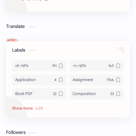
Translate
Select Language
▼
Labels
৬ষ্ঠ শ্রেণির
৭ম শ্রেণির
Application
Assignment
Book PDF
Composition
Honors
Job Circular
letter
Math
Followers
Model Test
Paragraph