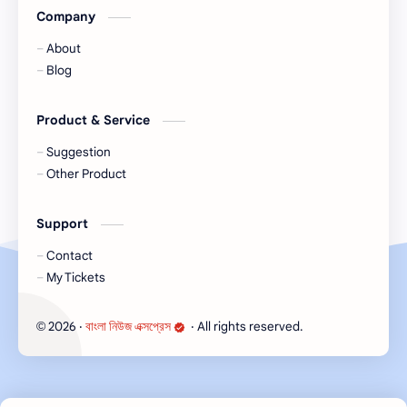
#banglanewsexpress.com
Company
About
Blog
Product & Service
Suggestion
Other Product
Support
Contact
My Tickets
2026
‧
বাংলা নিউজ এক্সপ্রেস
‧ All rights reserved.
©