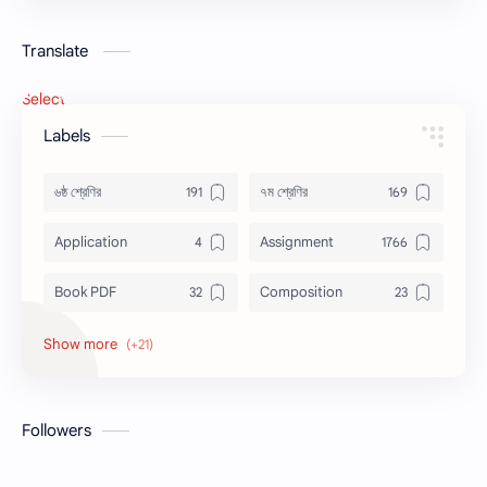
Translate
Select Language
▼
Labels
৬ষ্ঠ শ্রেণির
৭ম শ্রেণির
Application
Assignment
Book PDF
Composition
Honors
Job Circular
letter
Math
Followers
Model Test
Paragraph