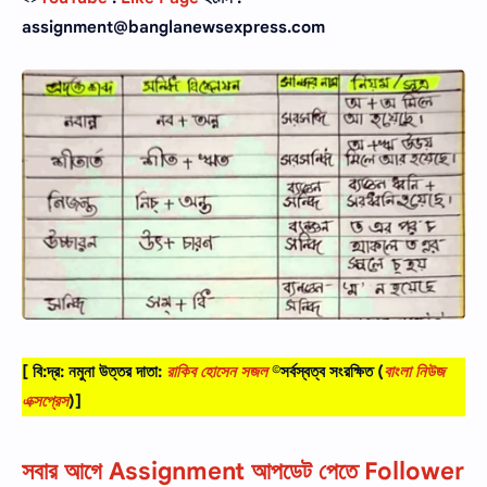
assignment@banglanewsexpress.com
[ বি:দ্র: নমুনা উত্তর দাতা:
রাকিব হোসেন সজল
©সর্বস্বত্ব সংরক্ষিত
(
বাংলা নিউজ
এক্সপ্রেস
)]
সবার আগে Assignment আপডেট পেতে Follower