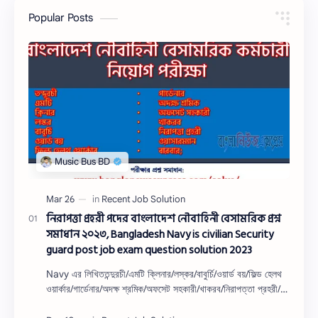
Popular Posts
নিরাপত্তা প্রহরী পদের বাংলাদেশ নৌবাহিনী বেসামরিক প্রশ্ন
সমাধান ২০২৩, Bangladesh Navy is civilian Security
guard post job exam question solution 2023
Navy এর লিখিততন্দুরচী/এমটি ক্লিনার/লস্কর/বাবুর্চি/ওয়ার্ড বয়/ফিল্ড হেলথ
ওয়ার্কার/গার্ডেনার/অদক্ষ শ্রমিক/অফসেট সহকারী/খাকরব/নিরাপত্তা প্রহরী/
ওয়াসারম্যা…