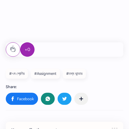
+0
#৭ম শ্রেণির
#Assignment
#তথ্য ভান্ডার