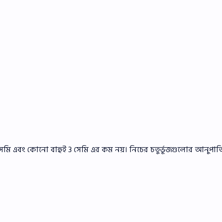
20 সেমি এবং কোনাে বাহুই 3 সেমি এর কম নয়। নিচের চতুর্ভূজগুলাের আনুপা