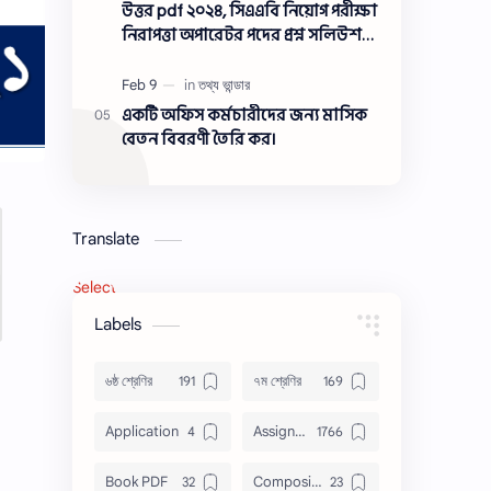
সমাধান ২০২৩
উত্তর pdf ২০২৪, সিএএবি নিয়োগ পরীক্ষা
নিরাপত্তা অপারেটর পদের প্রশ্ন সলিউশন
২০২৪
একটি অফিস কর্মচারীদের জন্য মাসিক
বেতন বিবরণী তৈরি কর।
Translate
Select Language
▼
Labels
৬ষ্ঠ শ্রেণির
৭ম শ্রেণির
Application
Assignment
Book PDF
Composition