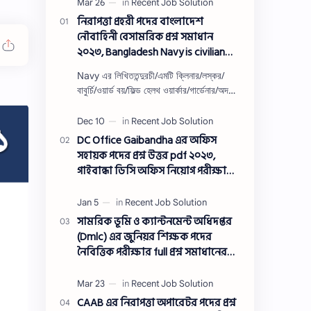
নিরাপত্তা প্রহরী পদের বাংলাদেশ
নৌবাহিনী বেসামরিক প্রশ্ন সমাধান
২০২৩, Bangladesh Navy is civilian
Security guard post job exam
Navy এর লিখিততন্দুরচী/এমটি ক্লিনার/লস্কর/
question solution 2023
বাবুর্চি/ওয়ার্ড বয়/ফিল্ড হেলথ ওয়ার্কার/গার্ডেনার/অদক্ষ
শ্রমিক/অফসেট সহকারী/খাকরব/নিরাপত্তা প্রহরী/
ওয়াসারম্যা…
DC Office Gaibandha এর অফিস
সহায়ক পদের প্রশ্ন উত্তর pdf ২০২৩,
গাইবান্ধা ডিসি অফিস নিয়োগ পরীক্ষা
অফিস সহায়ক পদের প্রশ্ন সলিউশন
২০২৩
সামরিক ভূমি ও ক্যান্টনমেন্ট অধিদপ্তর
(Dmlc) এর জুনিয়র শিক্ষক পদের
নৈবিত্তিক পরীক্ষার full প্রশ্ন সমাধানের
pdf ২০২৩,Dmlc Junior teacher post
question solution pdf 2023,সামরিক
ভূমি ও ক্যান্টনমেন্ট অধিদপ্তর প্রশ্ন
CAAB এর নিরাপত্তা অপারেটর পদের প্রশ্ন