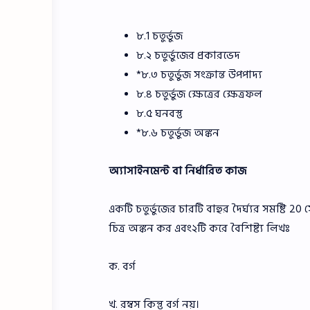
৮.1 চতুর্ভুজ
৮.২ চতুর্ভুজের প্রকারভেদ
*৮.৩ চতুর্ভুজ সংক্রান্ত উপপাদ্য
৮.৪ চতুর্ভুজ ক্ষেত্রের ক্ষেত্রফল
৮.৫ ঘনবস্তু
*৮.৬ চতুর্ভুজ অঙ্কন
অ্যাসাইনমেন্ট বা নির্ধারিত কাজ
একটি চতুর্ভুজের চারটি বাহুর দৈর্ঘ্যর সমষ্টি 
চিত্র অঙ্কন কর এবং২টি করে বৈশিষ্ট্য লিখঃ
ক. বর্গ
খ. রম্বস কিন্তু বর্গ নয়।