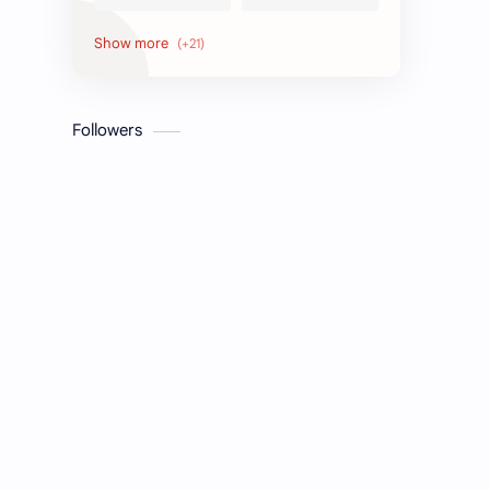
Honors
Job Circular
letter
Math
Followers
Model Test
Paragraph
Recent Job Solution
Seen & Unseen
Suggestion
অনুচ্ছেদ
অনুবাদ
এইচএসসি
এসএসসি
জেএসসি
তথ্য ভান্ডার
পিএসসি
প্রতিবেদন
ভাবসম্প্রসারণ