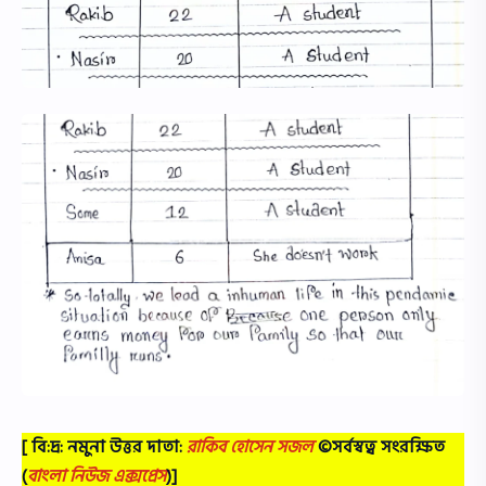
[ বি:দ্র: নমুনা উত্তর দাতা:
রাকিব হোসেন সজল
©সর্বস্বত্ব সংরক্ষিত
(
বাংলা নিউজ এক্সপ্রেস
)]