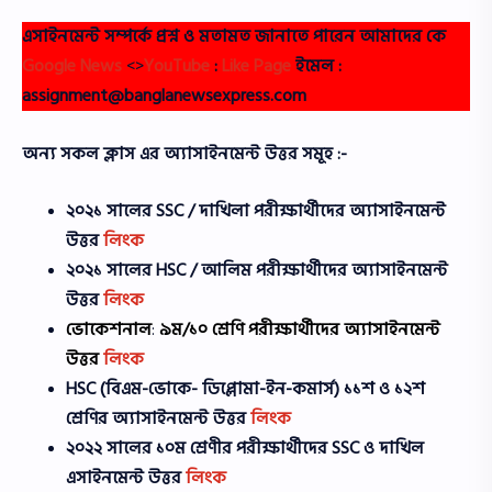
এসাইনমেন্ট সম্পর্কে প্রশ্ন ও মতামত জানাতে পারেন আমাদের কে
Google News
<>
YouTube
:
Like Page
ইমেল :
assignment@banglanewsexpress.com
অন্য সকল ক্লাস এর অ্যাসাইনমেন্ট উত্তর সমূহ :-
২০২১ সালের SSC / দাখিলা
পরীক্ষার্থীদের
অ্যাসাইনমেন্ট
উত্তর
লিংক
২০২১ সালের HSC / আলিম পরীক্ষার্থীদের অ্যাসাইনমেন্ট
উত্তর
লিংক
ভোকেশনাল
:
৯ম/১০ শ্রেণি
পরীক্ষার্থীদের
অ্যাসাইনমেন্ট
উত্তর
লিংক
HSC (বিএম-ভোকে- ডিপ্লোমা-ইন-কমার্স) ১১শ ও ১২শ
শ্রেণির অ্যাসাইনমেন্ট উত্তর
লিংক
২০২২ সালের
১০ম শ্রেণীর
পরীক্ষার্থীদের
SSC ও দাখিল
এসাইনমেন্ট উত্তর
লিংক