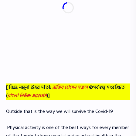
[ বি:দ্র: নমুনা উত্তর দাতা:
রাকিব হোসেন সজল
©সর্বস্বত্ব সংরক্ষিত
(
বাংলা নিউজ এক্সপ্রেস
)]
Outside that is the way we will survive the Covid-19
Physical activity is one of the best ways for every member
of the family to keep mental and psychical health in the