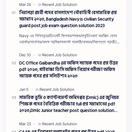
নিরাপত্তা প্রহরী পদের বাংলাদেশ নৌবাহিনী বেসামরিক প্রশ্ন
সমাধান ২০২৩, Bangladesh Navy is civilian Security
guard post job exam question solution 2023
Navy এর লিখিততন্দুরচী/এমটি ক্লিনার/লস্কর/বাবুর্চি/ওয়ার্ড বয়/ফিল্ড হেলথ
ওয়ার্কার/গার্ডেনার/অদক্ষ শ্রমিক/অফসেট সহকারী/খাকরব/নিরাপত্তা প্রহরী/
ওয়াসারম্যা…
DC Office Gaibandha এর অফিস সহায়ক পদের প্রশ্ন উত্তর
pdf ২০২৩, গাইবান্ধা ডিসি অফিস নিয়োগ পরীক্ষা অফিস
সহায়ক পদের প্রশ্ন সলিউশন ২০২৩
সামরিক ভূমি ও ক্যান্টনমেন্ট অধিদপ্তর (Dmlc) এর জুনিয়র
শিক্ষক পদের নৈবিত্তিক পরীক্ষার full প্রশ্ন সমাধানের pdf
২০২৩,Dmlc Junior teacher post question solution
pdf 2023,সামরিক ভূমি ও ক্যান্টনমেন্ট অধিদপ্তর প্রশ্ন
সমাধান ২০২৩