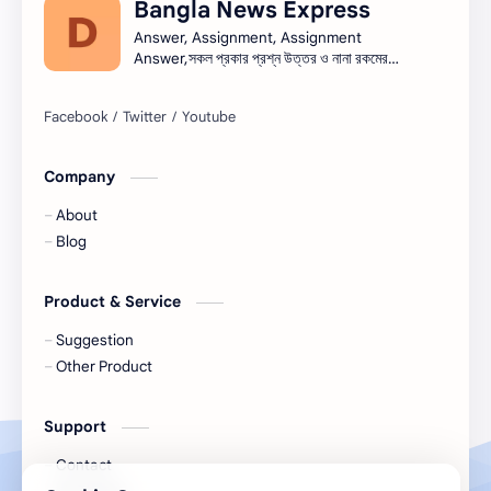
Bangla News Express
ভাষণ
রচনা
Answer, Assignment, Assignment
Answer,সকল প্রকার প্রশ্ন উত্তর ও নানা রকমের
সারাংশ ও সারমর্ম
নিয়োগ বিজ্ঞপ্তি সব এক সাথে।নিয়োগ বিজ্ঞপ্তি । Job
circular সরকারি চাকরি - সকল চাকরির খবর, চাকরির
খবর (Job Circular) -
নিয়োগ,banglanewsexpress.com,
#banglanewsexpress.com
Company
About
Blog
Product & Service
Suggestion
Other Product
Support
Contact