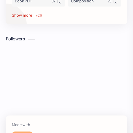
Book PDF
Composition
Honors
Job Circular
letter
Math
Followers
Model Test
Paragraph
Recent Job Solution
Seen & Unseen
Suggestion
অনুচ্ছেদ
অনুবাদ
এইচএসসি
এসএসসি
জেএসসি
তথ্য ভান্ডার
পিএসসি
প্রতিবেদন
ভাবসম্প্রসারণ