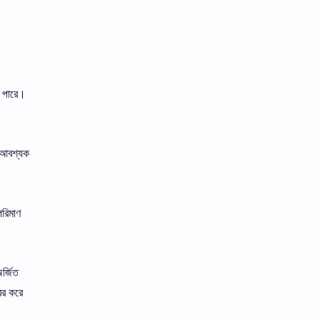
ে পারে।
া আবশ্যক
পরিমাণ
র্জিত
ের করে