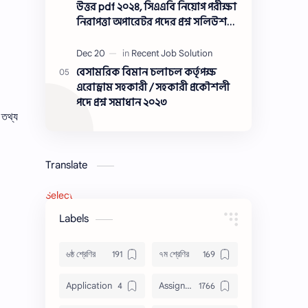
সমাধান ২০২৩
উত্তর pdf ২০২৪, সিএএবি নিয়োগ পরীক্ষা
নিরাপত্তা অপারেটর পদের প্রশ্ন সলিউশন
২০২৪
বেসামরিক বিমান চলাচল কর্তৃপক্ষ
এরোড্রাম সহকারী / সহকারী প্রকৌশলী
পদে প্রশ্ন সমাধান ২০২৩
 তথ্য
Translate
Select Language
▼
Labels
৬ষ্ঠ শ্রেণির
৭ম শ্রেণির
Application
Assignment