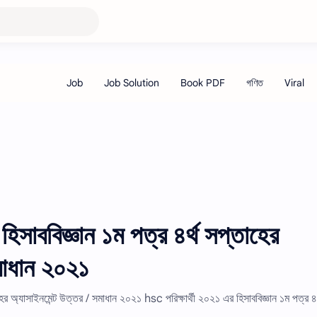
হিসাববিজ্ঞান ১ম পত্র ৪র্থ সপ্তাহের
মাধান ২০২১
হের অ্যাসাইনমেন্ট উত্তর / সমাধান ২০২১ hsc পরিক্ষার্থী ২০২১ এর হিসাববিজ্ঞান ১ম পত্র ৪র