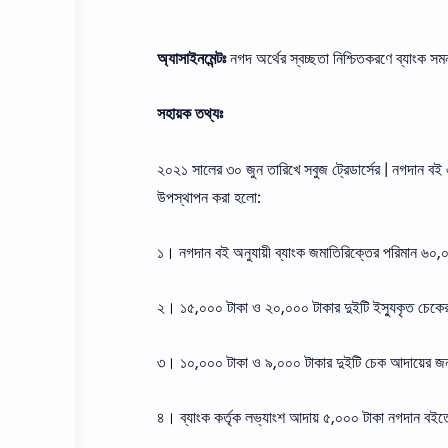
অ্যাসাইনমেন্টঃ
নগদ অর্থের স্বচ্ছতা নিশ্চিতকরণে ব্যাংক সমন
সহায়ক তথ্যঃ
২০২১ সালের ৩০ জুন তারিখে সবুজ ট্রেডার্সের | নগদান বই এ
উপস্থাপন করা হলাে:
১। নগদান বই অনুযায়ী ব্যাংক জমাতিরিক্তের পরিমান ৬০
২। ১৫,০০০ টাকা ও ২০,০০০ টাকার দুইটি ইস্যুকৃত চেকের ম
৩। ১০,০০০ টাকা ও ৯,০০০ টাকার দুইটি চেক আদায়ের জন্য 
৪। ব্যাংক কর্তৃক লভ্যাংশ আদায় ৫,০০০ টাকা নগদান বইত