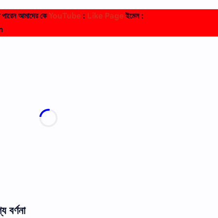
তে পারেন আমাদের কে
YouTube
:
Like Page
ইমেল :
m
য বর্ণনা