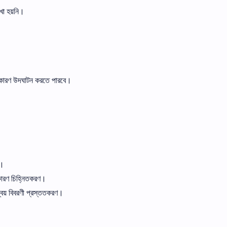
খা হয়নি।
ের কারণ উদঘাটন করতে পারবে।
ণ।
 কারণ চিহ্নিতকরণ।
বয় বিবরণী প্রস্ততকরণ।