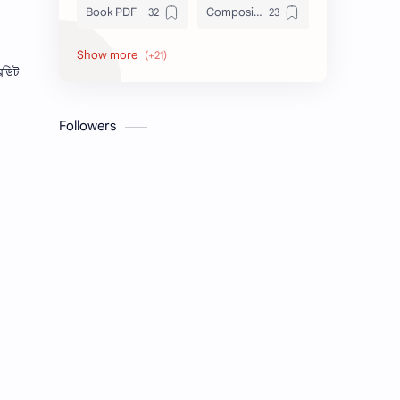
Book PDF
Composition
Honors
Job Circular
েডিট
letter
Math
Followers
Model Test
Paragraph
Recent Job Solution
Seen & Unseen
Suggestion
অনুচ্ছেদ
অনুবাদ
এইচএসসি
এসএসসি
জেএসসি
তথ্য ভান্ডার
পিএসসি
প্রতিবেদন
ভাবসম্প্রসারণ