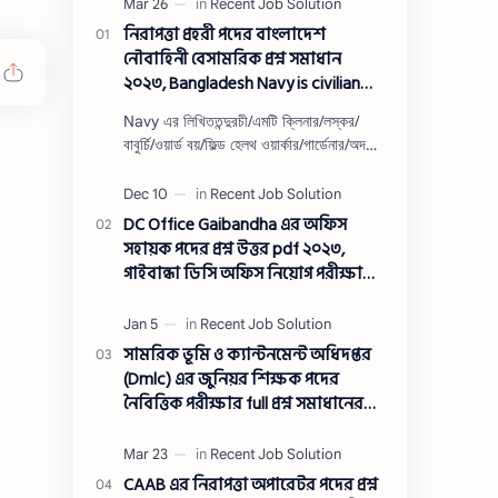
নিরাপত্তা প্রহরী পদের বাংলাদেশ
নৌবাহিনী বেসামরিক প্রশ্ন সমাধান
২০২৩, Bangladesh Navy is civilian
Security guard post job exam
Navy এর লিখিততন্দুরচী/এমটি ক্লিনার/লস্কর/
question solution 2023
বাবুর্চি/ওয়ার্ড বয়/ফিল্ড হেলথ ওয়ার্কার/গার্ডেনার/অদক্ষ
শ্রমিক/অফসেট সহকারী/খাকরব/নিরাপত্তা প্রহরী/
ওয়াসারম্যা…
DC Office Gaibandha এর অফিস
সহায়ক পদের প্রশ্ন উত্তর pdf ২০২৩,
গাইবান্ধা ডিসি অফিস নিয়োগ পরীক্ষা
অফিস সহায়ক পদের প্রশ্ন সলিউশন
২০২৩
সামরিক ভূমি ও ক্যান্টনমেন্ট অধিদপ্তর
(Dmlc) এর জুনিয়র শিক্ষক পদের
নৈবিত্তিক পরীক্ষার full প্রশ্ন সমাধানের
pdf ২০২৩,Dmlc Junior teacher post
question solution pdf 2023,সামরিক
ভূমি ও ক্যান্টনমেন্ট অধিদপ্তর প্রশ্ন
CAAB এর নিরাপত্তা অপারেটর পদের প্রশ্ন