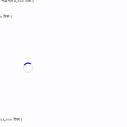
কে পরিশোধ ৪,০০০ টাকা।
৫০০ টাকা।
য় ২২,০০০ টাকা।