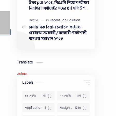
সমাধান ২০২৩
উত্তর pdf ২০২৪, সিএএবি নিয়োগ পরীক্ষা
নিরাপত্তা অপারেটর পদের প্রশ্ন সলিউশন
২০২৪
বেসামরিক বিমান চলাচল কর্তৃপক্ষ
এরোড্রাম সহকারী / সহকারী প্রকৌশলী
পদে প্রশ্ন সমাধান ২০২৩
Translate
Select Language
▼
Labels
৬ষ্ঠ শ্রেণির
৭ম শ্রেণির
Application
Assignment