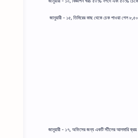
জানুয়ারী - ১০, বিজ্ঞাপন খরচ ৫০% নগদে এবং ৫০% চে
জানুয়ারী - ১৫, তিমিরের কাছ থেকে চেক পাওয়া গেল ৮,
জানুয়ারী - ১৭, অফিসের জন্য একটি স্টীলের আলমারি ক্র