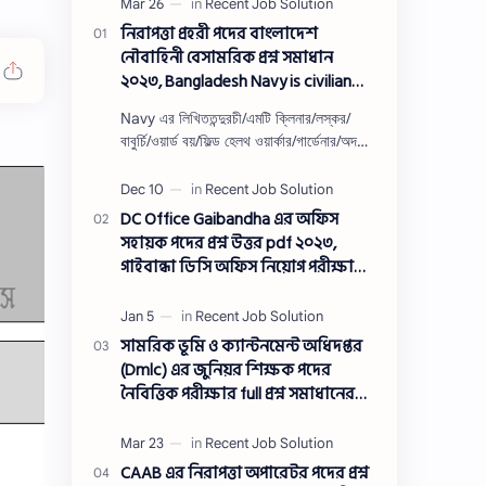
নিরাপত্তা প্রহরী পদের বাংলাদেশ
নৌবাহিনী বেসামরিক প্রশ্ন সমাধান
২০২৩, Bangladesh Navy is civilian
Security guard post job exam
Navy এর লিখিততন্দুরচী/এমটি ক্লিনার/লস্কর/
question solution 2023
বাবুর্চি/ওয়ার্ড বয়/ফিল্ড হেলথ ওয়ার্কার/গার্ডেনার/অদক্ষ
শ্রমিক/অফসেট সহকারী/খাকরব/নিরাপত্তা প্রহরী/
ওয়াসারম্যা…
DC Office Gaibandha এর অফিস
সহায়ক পদের প্রশ্ন উত্তর pdf ২০২৩,
গাইবান্ধা ডিসি অফিস নিয়োগ পরীক্ষা
অফিস সহায়ক পদের প্রশ্ন সলিউশন
২০২৩
সামরিক ভূমি ও ক্যান্টনমেন্ট অধিদপ্তর
(Dmlc) এর জুনিয়র শিক্ষক পদের
নৈবিত্তিক পরীক্ষার full প্রশ্ন সমাধানের
pdf ২০২৩,Dmlc Junior teacher post
question solution pdf 2023,সামরিক
ভূমি ও ক্যান্টনমেন্ট অধিদপ্তর প্রশ্ন
CAAB এর নিরাপত্তা অপারেটর পদের প্রশ্ন