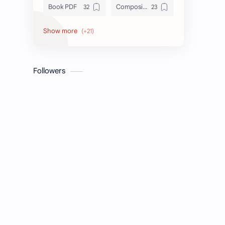
Book PDF
Composition
Honors
Job Circular
letter
Math
Followers
Model Test
Paragraph
Recent Job Solution
Seen & Unseen
Suggestion
অনুচ্ছেদ
অনুবাদ
এইচএসসি
এসএসসি
জেএসসি
তথ্য ভান্ডার
পিএসসি
প্রতিবেদন
ভাবসম্প্রসারণ