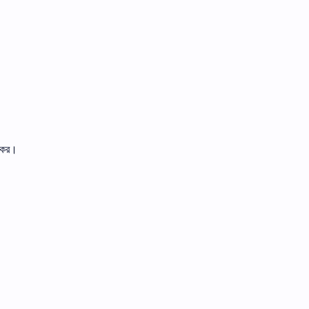
।
ত কর।