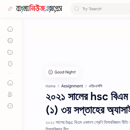
Assignment
এইচএসসি
Home
২০২১ সালের hsc বিএম এক
(১) ৩য় সপ্তাহের অ্যাস
২০২১ সালের hsc বিএম একাদশ শ্রেণি হিসাববিজ্ঞান নীতি
হিসাববিজ্ঞান নীত