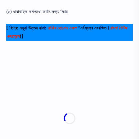
(৩) ধারাবাহিক কর্মপন্থা অর্থাৎ লক্ষ্য স্থির,
[ বি:দ্র: নমুনা উত্তর দাতা:
রাকিব হোসেন সজল
©সর্বস্বত্ব সংরক্ষিত
(
বাংলা নিউজ
এক্সপ্রেস
)]