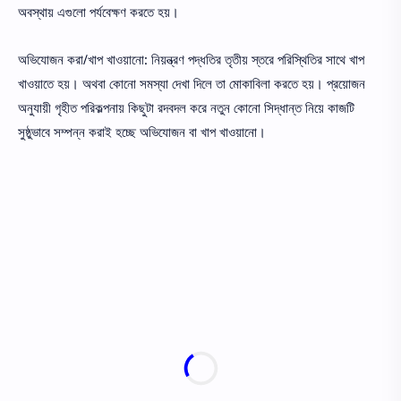
অবস্থায় এগুলাে পর্যবেক্ষণ করতে হয়।
অভিযােজন করা/খাপ খাওয়ানাে: নিয়ন্ত্রণ পদ্ধতির তৃতীয় স্তরে পরিস্থিতির সাথে খাপ
খাওয়াতে হয়। অথবা কোনাে সমস্যা দেখা দিলে তা মােকাবিলা করতে হয়। প্রয়ােজন
অনুযায়ী গৃহীত পরিকল্পনায় কিছুটা রদবদল করে নতুন কোনাে সিদ্ধান্ত নিয়ে কাজটি
সুষ্ঠুভাবে সম্পন্ন করাই হচ্ছে অভিযােজন বা খাপ খাওয়ানাে।