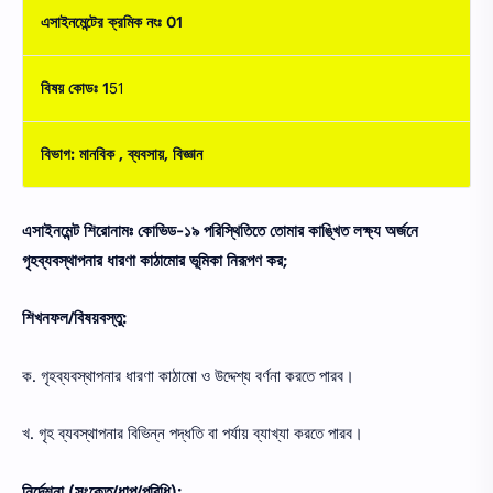
এসাইনমেন্টের ক্রমিক নংঃ 01
বিষয় কোডঃ 1
51
বিভাগ: মানবিক , ব্যবসায়, বিজ্ঞান
এসাইনমেন্ট শিরোনামঃ কোভিড-১৯ পরিস্থিতিতে তােমার কাঙ্খিত লক্ষ্য অর্জনে
গৃহব্যবস্থাপনার ধারণা কাঠামাের ভূমিকা নিরূপণ কর;
শিখনফল/বিষয়বস্তু:
ক. গৃহব্যবস্থাপনার ধারণা কাঠামাে ও উদ্দেশ্য বর্ণনা করতে পারব।
খ. গৃহ ব্যবস্থাপনার বিভিন্ন পদ্ধতি বা পর্যায় ব্যাখ্যা করতে পারব।
নির্দেশনা (সংকেত/ধাপ/পরিধি):