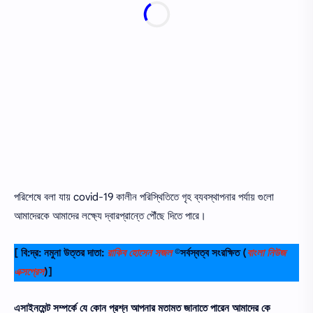
পরিশেষে বলা যায় covid-19 কালীন পরিস্থিতিতে গৃহ ব্যবস্থাপনার পর্যায় গুলো
আমাদেরকে আমাদের লক্ষ্যে দ্বারপ্রান্তে পৌঁছে দিতে পারে।
[ বি:দ্র: নমুনা উত্তর দাতা:
রাকিব হোসেন সজল
©সর্বস্বত্ব সংরক্ষিত
(
বাংলা নিউজ
এক্সপ্রেস
)]
এসাইনমেন্ট সম্পর্কে যে কোন প্রশ্ন আপনার মতামত জানাতে পারেন আমাদের কে