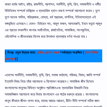
ভারত বর্ষের আইন, রাষ্ট্র, রাজনীতি, প্রশাসন, অর্থনীতি, কৃষি, শিল্প, সমাজনীতি ও ধর্মীয়
বিধিনিষেধ সম্পর্কে তাত্ত্বিক ও ব্যবহারিক ধ্যান-ধারণা সম্পর্কে আলােচনা করেন। যুগে
যুগে অনেক পর্যটক, পরিব্রাজক, যােদ্ধা, ধর্ম প্রচারক, দার্শনিক, ইতিহাসবেত্তা এই
বঙ্গভূমিতে এসেছেন। যেমন- হিউয়েন সাং, আবুল ফজল, আলবেরুনি, ইবনে বতুতা প্রমুখ
এর গ্রন্থে তৎকালীন বাংলার অর্থনৈতিক, রাজনৈতিক, সামাজিক, সাংস্কৃতিক,
ভৌগােলিক ও জীবনধারার বিশেষ করে উৎপাদন ব্যবস্থার বর্ণনা পাওয়া যায়।
[ বি:দ্র: নমুনা উত্তর দাতা:
রাকিব হোসেন সজল
©সর্বস্বত্ব সংরক্ষিত
(
বাংলা নিউজ
এক্সপ্রেস
)]
এদেশের অর্থনীতি, সমাজনীতি, কৃষি, শিল্প, সমাজ কাঠামাে, পরিবার, বিবাহ, জ্ঞাতি সম্পর্ক
ইত্যাদি বিষয় নিয়ে তাঁরা আলােচনা ও বিশ্লেষণ করেছেন। সামাজিক জীব হিসেবে
বাংলাদেশের মানুষের বিভিন্ন অনুষ্ঠান-প্রতিষ্ঠানএবং ব্যবহারিক বিষয়াদি নিয়ে
সমাজবিজ্ঞান আলােচনা করে বিধায় বাংলাদেশে এর পাঠের গুরুত্ব রয়েছে। বাংলাদেশের
মানুষ কীভাবে জীবন-যাপন করে, তাদের আচার-আচরণ, রীতি-নীতি সম্পর্কে সঠিক জ্ঞান