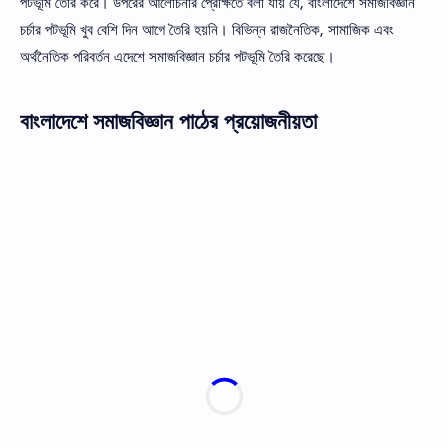
পটভূমি তৈরি করে। উপরের আলােচনার প্রেক্ষিতে বলা যায় যে, বাংলাদেশে সমাজবিজ্ঞান
চর্চার পটভূমি খুব বেশি দিন আগে তৈরি হয়নি। বিভিন্ন রাজনৈতিক, সামাজিক এবং
অর্থনৈতিক পরিবর্তন এদেশে সমাজবিজ্ঞান চর্চার পটভূমি তৈরি করেছে।
বাংলাদেশে সমাজবিজ্ঞান পাঠের প্রয়ােজনীয়তা