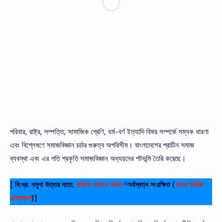
পরিবার, রাষ্ট্র, সম্পত্তি, সামাজিক শ্রেণি, ধর্ম-বর্ণ ইত্যাদি বিষয় সম্পর্কে সম্যক ধারণা
এবং বিশ্লেষণে সমাজবিজ্ঞান চর্চার গুরুত্ব অপরিসীম। বাংলাদেশের প্রাচীন সমাজ
ব্যবস্থা এবং এর গতি প্রকৃতি সমাজবিজ্ঞান অধ্যয়নের পটভূমি তৈরি করেছে।
[ বি:দ্র: নমুনা উত্তর দাতা:
রাকিব হোসেন সজল
©সর্বস্বত্ব সংরক্ষিত
(
বাংলা নিউজ
এক্সপ্রেস
)]