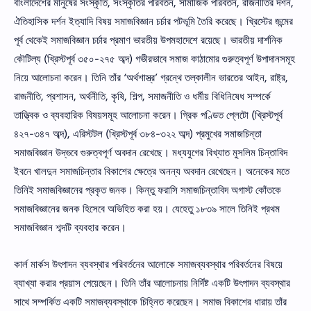
বাংলাদেশের মানুষের সংস্কৃতি, সংস্কৃতির পরিবর্তন, সামাজিক পরিবর্তন, রাজনীতির দর্শন,
ঐতিহাসিক দর্শন ইত্যাদি বিষয় সমাজবিজ্ঞান চর্চার পটভূমি তৈরি করেছে। খ্রিস্টের জন্মের
পূর্ব থেকেই সমাজবিজ্ঞান চর্চার প্রমাণ ভারতীয় উপমহাদেশে রয়েছে। ভারতীয় দার্শনিক
কৌটিল্য (খ্রিস্টপূর্ব ৩৫০-২৭৫ অব্দ) গভীরভাবে সমাজ কাঠামাের গুরুত্বপূর্ণ উপাদানসমূহ
নিয়ে আলােচনা করেন। তিনি তাঁর ‘অর্থশাস্ত্র’ গ্রন্থে তল্কালীন ভারতের আইন, রাষ্ট্র,
রাজনীতি, প্রশাসন, অর্থনীতি, কৃষি, শিল্প, সমাজনীতি ও ধর্মীয় বিধিনিষেধ সম্পর্কে
তাত্ত্বিক ও ব্যবহারিক বিষয়সমূহ আলােচনা করেন। গ্রিক পণ্ডিত প্লেটো (খ্রিস্টপূর্ব
৪২৭-৩৪৭ অব্দ), এরিস্টটল (খ্রিস্টপূর্ব ৩৮৪-৩২২ অব্দ) প্রমুখের সমাজচিন্তা
সমাজবিজ্ঞান উদ্ভবে গুরুত্বপূর্ণ অবদান রেখেছে। মধ্যযুগের বিখ্যাত মুসলিম চিন্তাবিদ
ইবনে খালদুন সমাজচিন্তার বিকাশের ক্ষেত্রে অনন্য অবদান রেখেছেন। অনেকের মতে
তিনিই সমাজবিজ্ঞানের প্রকৃত জনক। কিন্তু ফরাসি সমাজচিন্তাবিদ অগাস্ট কোঁতকে
সমাজবিজ্ঞানের জনক হিসেবে অভিহিত করা হয়। যেহেতু ১৮৩৯ সালে তিনিই প্রথম
সমাজবিজ্ঞান শব্দটি ব্যবহার করেন।
কার্ল মার্কস উৎপাদন ব্যবস্থার পরিবর্তনের আলােকে সমাজব্যবস্থার পরিবর্তনের বিষয়ে
ব্যাখ্যা করার প্রয়াস পেয়েছেন। তিনি তাঁর আলােচনায় নির্দিষ্ট একটি উৎপাদন ব্যবস্থার
সাথে সম্পর্কিত একটি সমাজব্যবস্থাকে চিহ্নিত করেছেন। সমাজ বিকাশের ধারায় তাঁর