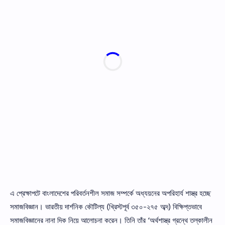
এ প্রেক্ষাপটে বাংলাদেশের পরিবর্তনশীল সমাজ সম্পর্কে অধ্যয়নের অপরিহার্য শাস্ত্র হচ্ছে
সমাজবিজ্ঞান। ভারতীয় দার্শনিক কৌটিল্য (খ্রিস্টপূর্ব ৩৫০-২৭৫ অব্দ) বিক্ষিপ্তভাবে
সমাজবিজ্ঞানের নানা দিক নিয়ে আলােচনা করেন। তিনি তাঁর ‘অর্থশাস্ত্র গ্রন্থে তল্কালীন