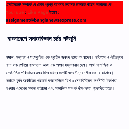
এসাইনমেন্ট সম্পর্কে যে কোন প্রশ্ন আপনার মতামত জানাতে পারেন আমাদের কে
YouTube
:
Like Page
ইমেল :
assignment@banglanewsexpress.com
বাংলাদেশে সমাজবিজ্ঞান চর্চর পটভূমি
সমাজ, সভ্যতা ও সংস্কৃতির এক প্রাচীন জনপদ হচ্ছে বাংলাদেশ। ইতিহাস ও ঐতিহ্যের
নানা বাক পেরিয়ে বাংলাদেশ আজ এক অপার সম্ভাবনার দেশ। আর্থ-সামাজিক ও
রাজনৈতিক পরিবর্তনের মধ্য দিয়ে দরিদ্র দেশটি আজ উন্নয়নশীল দেশের কাতারে।
সনাতন কৃষি অর্থনীতির পরিবর্তে নগরকেন্দ্রিক শিল্প ও সেবাভিত্তিক অর্থনীতি বিকশিত
হওয়ায় এদেশের সমাজ কাঠামাে এবং সামাজিক সম্পর্ক ভীষণভাবে প্রভাবিত হচ্ছে।