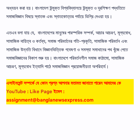
অধ্যয়ন করা হয়। বাংলাদেশ উন্মুক্ত বিশ্ববিদ্যালয়ে উন্মুক্ত ও দূরশিক্ষণ পদ্ধতিতে
সমাজবিজ্ঞান বিষয়ে স্নাতক এবং স্নাতকোত্তর পর্যায়ে ডিগ্রি দেওয়া হয়।
এতএব বলা যায় যে, বাংলাদেশের মানুষের পারস্পরিক সম্পর্ক, আচার আচরণ, মূল্যবােধ,
সামাজিক দায়িত্ব ও কর্তব্য, সমাজ পরিবর্তনের গতি-প্রকৃতি, সামাজিক পরিবর্তন এবং
সামাজিক উন্নতি বিধানে বিজ্ঞানভিত্তিক গবেষণা ও সমস্যা সমাধানের পথ খুঁজে পেতে
সমাজবিজ্ঞানের বিকাশ শুরু হয়। বাংলাদেশে পরিবর্তনশীল সমাজ কাঠামাে, সামাজিক
আচরণ, মূল্যবােধ ইত্যাদি পাঠে সমাজবিজ্ঞান প্রয়ােজনীয়তা অপরিহার্য।
এসাইনমেন্ট সম্পর্কে যে কোন প্রশ্ন আপনার মতামত জানাতে পারেন আমাদের কে
YouTube
:
Like Page
ইমেল :
assignment@banglanewsexpress.com