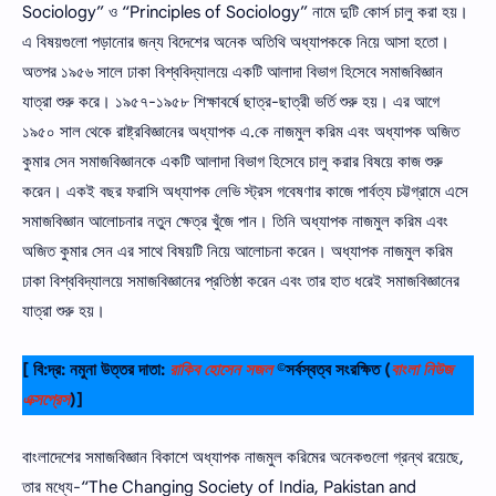
Sociology” ও “Principles of Sociology” নামে দুটি কোর্স চালু করা হয়।
এ বিষয়গুলাে পড়ানাের জন্য বিদেশের অনেক অতিথি অধ্যাপককে নিয়ে আসা হতাে।
অতপর ১৯৫৬ সালে ঢাকা বিশ্ববিদ্যালয়ে একটি আলাদা বিভাগ হিসেবে সমাজবিজ্ঞান
যাত্রা শুরু করে। ১৯৫৭-১৯৫৮ শিক্ষাবর্ষে ছাত্র-ছাত্রী ভর্তি শুরু হয়। এর আগে
১৯৫০ সাল থেকে রাষ্ট্রবিজ্ঞানের অধ্যাপক এ.কে নাজমুল করিম এবং অধ্যাপক অজিত
কুমার সেন সমাজবিজ্ঞানকে একটি আলাদা বিভাগ হিসেবে চালু করার বিষয়ে কাজ শুরু
করেন। একই বছর ফরাসি অধ্যাপক লেভি স্ট্রস গবেষণার কাজে পার্বত্য চট্টগ্রামে এসে
সমাজবিজ্ঞান আলােচনার নতুন ক্ষেত্র খুঁজে পান। তিনি অধ্যাপক নাজমুল করিম এবং
অজিত কুমার সেন এর সাথে বিষয়টি নিয়ে আলােচনা করেন। অধ্যাপক নাজমুল করিম
ঢাকা বিশ্ববিদ্যালয়ে সমাজবিজ্ঞানের প্রতিষ্ঠা করেন এবং তার হাত ধরেই সমাজবিজ্ঞানের
যাত্রা শুরু হয়।
[ বি:দ্র: নমুনা উত্তর দাতা:
রাকিব হোসেন সজল
©সর্বস্বত্ব সংরক্ষিত
(
বাংলা নিউজ
এক্সপ্রেস
)]
বাংলাদেশের সমাজবিজ্ঞান বিকাশে অধ্যাপক নাজমুল করিমের অনেকগুলাে গ্রন্থ রয়েছে,
তার মধ্যে-“The Changing Society of India, Pakistan and