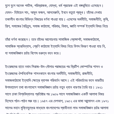
যুগে যুগে অনেক পর্যটক, পরিব্রাজক, যােদ্ধা, ধর্ম প্রচারক এই বঙ্গভূমিতে এসেছেন।
যেমন- হিউয়েন সাং, আবুল ফজল, আলবেরুনি, ইবনে বতুতা প্রমুখ। তাঁদের লেখায়
তকালীন বাংলার বিভিন্ন বিষয়ের বর্ণনা পাওয়া যায়। এদেশের অর্থনীতি, সমাজনীতি, কৃষি,
শিল্প, সমাজের বৈচিত্র্য, সমাজ কাঠামাে, পরিবার, বিবাহ, জ্ঞাতি সম্পর্ক ইত্যাদি বিষয় নিয়ে
তাঁরা বর্ণনা করেছেন। তবে তাঁদের আলােচনায় সামাজিক প্রেক্ষাপট, সমাজকাঠামাে,
সামাজিক স্তরবিন্যাস, শ্রেণি কাঠামাে ইত্যাদি বিষয় নিয়ে বিশদ বিবরণ পাওয়া যায় নি,
যা সমাজবিজ্ঞান চর্চায় বিশেষ গুরুত্ব বহন করে।
ইংরেজদের হাতে নবাব সিরাজ-উদ-দৌলার পরাজয়ের পর ব্রিটিশ কোম্পানির শাসন ও
ইংরেজদের ঔপনিবেশিক শাসনকালে বাংলার অর্থনীতি, সমাজনীতি, রাজনীতি,
সমাজকাঠামাে ইত্যাদি ক্ষেত্রে ব্যাপক পরিবর্তন আসে। এই পরিবর্তনের ফলে ভারতীয়
উপমহাদেশ তথা বাংলাদেশে সমাজবিজ্ঞান চর্চায় নতুন ধ্যান ধারণার তৈরি হয়। ১৯২১
সালে ঢাকা বিশ্ববিদ্যালয় প্রতিষ্ঠার পর ১৯৫৬ সালে সমাজবিজ্ঞান একটি আলাদা বিষয়
হিসেবে পঠন-পাঠন শুরু হয়। ১৯৪৭ এর দেশভাগ, ১৯৫২ এর ভাষা আন্দোলন এবং ১৯৭১
সালের মহান মুক্তিযুদ্ধের মাধ্যমে বাংলাদেশের স্বাধীনতা লাভ সমাজবিজ্ঞান চর্চার আলাদা