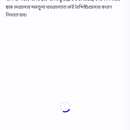
ছকে সেগুলোর সমতুল্য ঘরগুলােতে সেই বৈশিষ্ট্যগুলাের কারণ
লিখতে হবে।