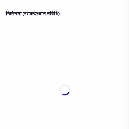
নির্দেশনা (সংকেত/ধাপ পরিধি):