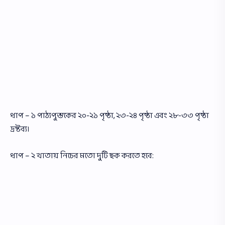
ধাপ – ১ পাঠ্যপুস্তকের ২০-২১ পৃষ্ঠা, ২৩-২৪ পৃষ্ঠা এবং ২৮-৩৩ পৃষ্ঠা
দ্রষ্টব্য।
ধাপ – ২ খাতায় নিচের মতাে দুটি ছক করতে হবে: