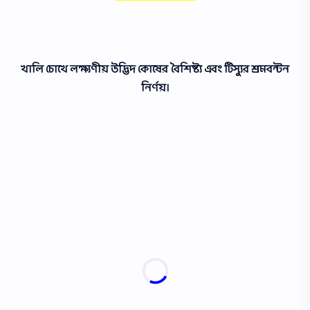
খালি চোখে লক্ষ্যণীয় উদ্ভিদ কোষের বৈশিষ্ট্য এবং টিস্যুর শ্রমবন্টন
নির্ণয়।