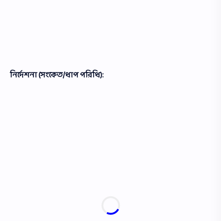
নির্দেশনা (সংকেত/ধাপ পরিধি):