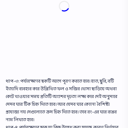
ধাপ-৩: পর্যবেক্ষণের ছকটি আগে পূরণ করতে হবে। হাত, ছুরি, বটি
ইত্যাদি ব্যবহার করে উল্লিখিত ফল ও সজির খােসা ছাড়িয়ে অথবা
কেটে খাওয়ার সময় প্রতিটি অংশের দৃঢ়তা লক্ষ্য করে সেই অনুসারে
সেসব ঘরে টিক চিহ্ন দিতে হবে। আর যেসব ঘরে কোনাে বৈশিষ্ট্য
প্রযােজ্য নয় সেগুলােতে ক্রস চিহ্ন দিতে হবে। তবে রং-এর ঘরে রঙের
নাম লিখতে হবে।
ধাপ-৪: পর্যবেক্ষণের ছকে যা কিছু উল্লেখ করা হয়েছে, কারণ নির্ণয়ের