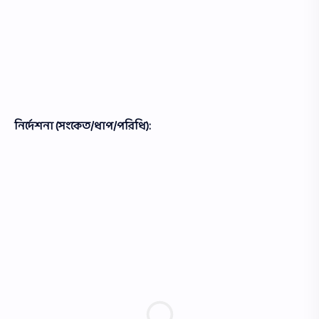
নির্দেশনা (সংকেত/ধাপ/পরিধি):