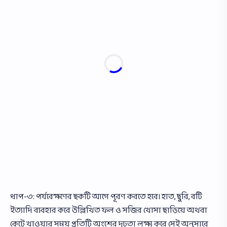
ধাপ-৩: পর্যবেক্ষণের ছকটি আগে পূরণ করতে হবে। হাত, ছুরি, বটি
ইত্যাদি ব্যবহার করে উল্লিখিত ফল ও সজির খােসা ছাড়িয়ে অথবা
কেটে খাওয়ার সময় প্রতিটি অংশের দৃঢ়তা লক্ষ্য করে সেই অনুসারে