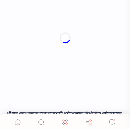
এই ঘর পূরণ করার জন্য অবশ্যই পাঠ্যপুস্তকে নির্ধারিত পৃষ্ঠাসমূহের
(৩৩-৪২) মধ্যে থেকে মােটা হরফে ছাপা নামসমূহ বেছে নিতে হবে।