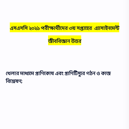
এসএসসি ২০২১ পরীক্ষার্থীদের ৩য় সপ্তাহের এ্যাসাইনমেন্ট
জীববিজ্ঞান উত্তর
খেলার মাধ্যমে প্রাণিকোষ এবং প্রাণিটিস্যুর গঠন ও কাজ
বিশ্লেষণ;