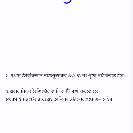
১. প্রথমে জীববিজ্ঞান পাঠ্যপুস্তকের ৩৩-৪২ নং পৃষ্ঠা পাঠ করতে হবে।
২. এবার নিচের বৈশিষ্ট্যের তালিকাটি লক্ষ্য করতে হবে
(অ্যাসাইনমেন্টের মধ্যে এই তালিকা ওঠানাের প্রয়ােজন নেই)।