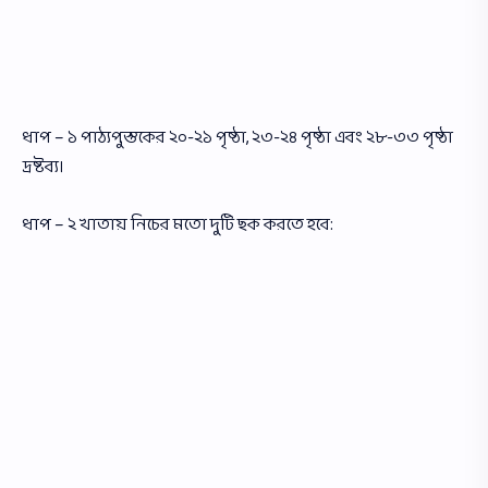
ধাপ – ১ পাঠ্যপুস্তকের ২০-২১ পৃষ্ঠা, ২৩-২৪ পৃষ্ঠা এবং ২৮-৩৩ পৃষ্ঠা
দ্রষ্টব্য।
ধাপ – ২ খাতায় নিচের মতাে দুটি ছক করতে হবে: