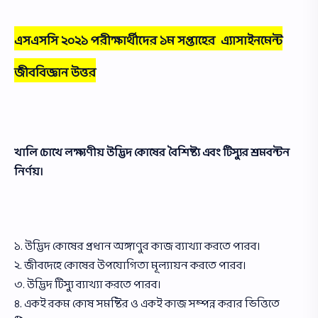
এসএসসি ২০২১ পরীক্ষার্থীদের ১ম সপ্তাহের এ্যাসাইনমেন্ট
জীববিজ্ঞান উত্তর
খালি চোখে লক্ষ্যণীয় উদ্ভিদ কোষের বৈশিষ্ট্য এবং টিস্যুর শ্রমবন্টন
নির্ণয়।
১. উদ্ভিদ কোষের প্রধান অঙ্গাণুর কাজ ব্যাখ্যা করতে পারব।
২. জীবদেহে কোষের উপযােগিতা মূল্যায়ন করতে পারব।
৩. উদ্ভিদ টিস্যু ব্যাখ্যা করতে পারব।
৪. একই রকম কোষ সমষ্টির ও একই কাজ সম্পন্ন করার ভিত্তিতে