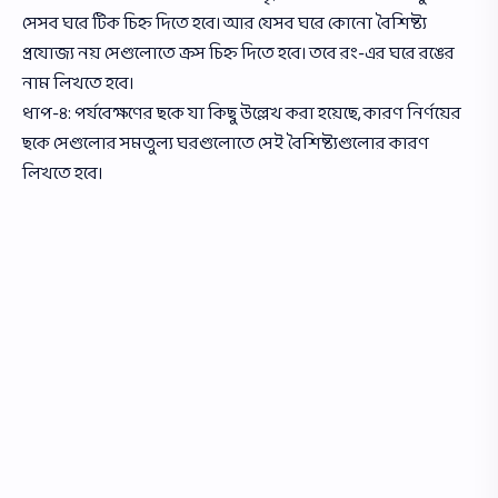
সেসব ঘরে টিক চিহ্ন দিতে হবে। আর যেসব ঘরে কোনাে বৈশিষ্ট্য
প্রযােজ্য নয় সেগুলােতে ক্রস চিহ্ন দিতে হবে। তবে রং-এর ঘরে রঙের
নাম লিখতে হবে।
ধাপ-৪: পর্যবেক্ষণের ছকে যা কিছু উল্লেখ করা হয়েছে, কারণ নির্ণয়ের
ছকে সেগুলোর সমতুল্য ঘরগুলােতে সেই বৈশিষ্ট্যগুলাের কারণ
লিখতে হবে।