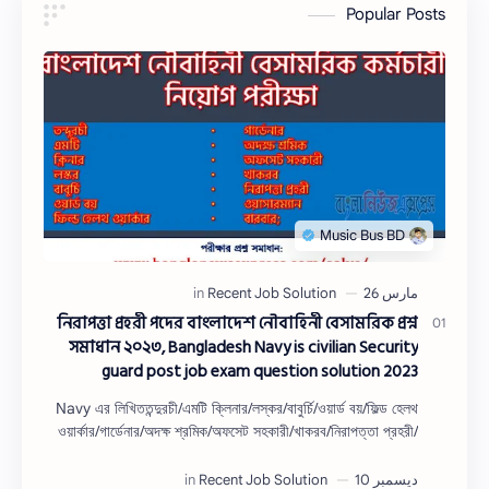
Popular Posts
নিরাপত্তা প্রহরী পদের বাংলাদেশ নৌবাহিনী বেসামরিক প্রশ্ন
সমাধান ২০২৩, Bangladesh Navy is civilian Security
guard post job exam question solution 2023
Navy এর লিখিততন্দুরচী/এমটি ক্লিনার/লস্কর/বাবুর্চি/ওয়ার্ড বয়/ফিল্ড হেলথ
ওয়ার্কার/গার্ডেনার/অদক্ষ শ্রমিক/অফসেট সহকারী/খাকরব/নিরাপত্তা প্রহরী/
ওয়াসারম্যা…