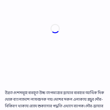
উন্নত দেশসমূহে ব্যবহূত উচ্চ তাপমাত্রার ড্রায়ার ব্যবহার আর্থিক দিক
থেকে বাংলাদেশে লাভজনক নয়। দেশের সকল এলাকায় প্রচুর সৌর-
বিকিরণ থাকায় রোদে শুকানোর পদ্ধতি এখানে ব্যাপক। সৌর-ড্রায়ার