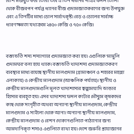
বেশি মজবুত করে তৈরি। তবে এ তিন ধরনের পাত্রই ফসল তোলা
থেকে বীজবপন পর্যন্ত ধানের বীজ গুদামজাতকরণের জন্য উপযুক্ত
এবং এ তিনটির মধ্যে ডোল সর্বোৎকৃষ্ট। বেড় ও ডোলের সর্বোচ্চ
ধারণক্ষমতা যথাক্রমে ২৪৫০ কেজি ও ৭৫০ কেজি।
বস্তাভর্তি শস্য শস্যাগারে গুদামজাত করা হয়। এগুলিকে ‘মামুলি
গুদামঘর’ বলা হয়ে থাকে। বস্তাভর্তি খাদ্যশস্য গুদামজাতকরণ
ব্যবস্থার মধ্যে রয়েছে স্থানীয় মালগুদাম (গ্রামাঞ্চলে ও শহরের মহল্লা
এলাকায়) ও কেন্দ্রীয় মালগুদাম (আঞ্চলিক পর্যায়ে)। স্থানীয় ও
কেন্দ্রীয় মালগুদামগুলি মূলত খাদ্যশস্যের স্বল্পমেয়াদি ভান্ডার
হিসেবে ব্যবহূত হয়। এসব খাদ্যশস্য ফসল কাটার মৌসুমে কৃষকদের
কাছ থেকে সংগৃহীত অথবা অন্যান্য স্থানীয় মালগুদাম, কেন্দ্রীয়
মালগুদাম ও সাইলো থেকে আনা। অন্যান্য স্থানীয় মালগুদাম,
কেন্দ্রীয় মালগুদাম ও রেশন দোকানগুলিতে পাঠানোর জন্য
আমদানিকৃত শস্যও এগুলিতে রাখা হয়। দেশে জরুরি প্রয়োজনের