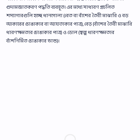
গুদামজাতকরণ পদ্ধতি ব্যবহূত। এর মধ্যে সাধারণ প্রচলিত
শস্যাগারগুলি হচ্ছে ধানগোলা (বেত বা বাঁশের তৈরী মাঝারি ও বড়
আকারের চোঙাকার বা আয়তাকার পাত্র), বেড় (বাঁশের তৈরী মাঝারি
ধারণক্ষমতার চোঙাকার পাত্র) ও ডোল (স্বল্প ধারণক্ষমতার
বাঁশনির্মিত চোঙাকার ভান্ড)।