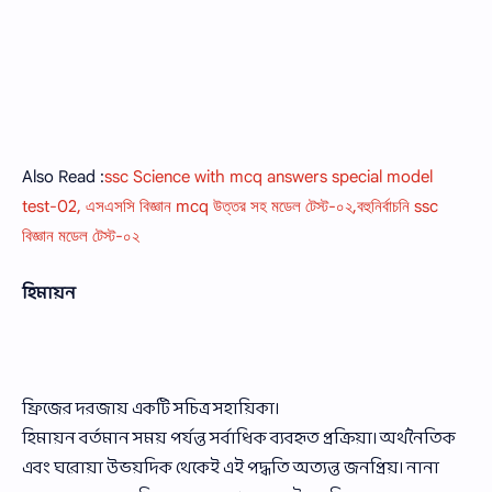
Also Read :
ssc Science with mcq answers special model
test-02, এসএসসি বিজ্ঞান mcq উত্তর সহ মডেল টেস্ট-০২,বহুনির্বাচনি ssc
বিজ্ঞান মডেল টেস্ট-০২
হিমায়ন
ফ্রিজের দরজায় একটি সচিত্র সহায়িকা।
হিমায়ন বর্তমান সময় পর্যন্ত সর্বাধিক ব্যবহৃত প্রক্রিয়া। অর্থনৈতিক
এবং ঘরোয়া উভয়দিক থেকেই এই পদ্ধতি অত্যন্ত জনপ্রিয়। নানা