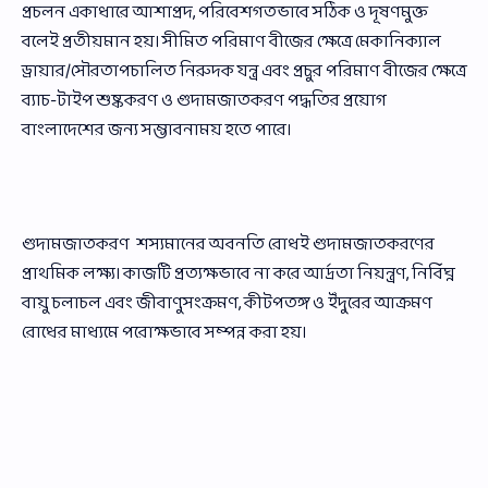
প্রচলন একাধারে আশাপ্রদ, পরিবেশগতভাবে সঠিক ও দূষণমুক্ত
বলেই প্রতীয়মান হয়। সীমিত পরিমাণ বীজের ক্ষেত্রে মেকানিক্যাল
ড্রায়ার/সৌরতাপচালিত নিরুদক যন্ত্র এবং প্রচুর পরিমাণ বীজের ক্ষেত্রে
ব্যাচ-টাইপ শুষ্ককরণ ও গুদামজাতকরণ পদ্ধতির প্রয়োগ
বাংলাদেশের জন্য সম্ভাবনাময় হতে পারে।
গুদামজাতকরণ শস্যমানের অবনতি রোধই গুদামজাতকরণের
প্রাথমিক লক্ষ্য। কাজটি প্রত্যক্ষভাবে না করে আর্দ্রতা নিয়ন্ত্রণ, নির্বিঘ্ন
বায়ু চলাচল এবং জীবাণুসংক্রমণ, কীটপতঙ্গ ও ইঁদুরের আক্রমণ
রোধের মাধ্যমে পরোক্ষভাবে সম্পন্ন করা হয়।