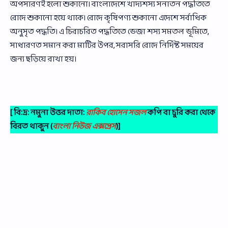
অপসারণই হলো শুকানো। বাংলাদেশে খাদ্যশস্য সনাতন পদ্ধতিতে
রোদে শুকানো হয়ে থাকে। রোদে কৃষিপণ্য শুকানো এদেশে সর্বাধিক
অনুসৃত পদ্ধতি। এ চিরাচরিত পদ্ধতিতে ভেজা শস্য সমতল ভূমিতে,
সাধারণত সমান করা মাটির উপর, সরাসরি রোদে নির্দিষ্ট সময়ের
জন্য ছড়িয়ে রাখা হয়।
[ বি:দ্র: নমুনা উত্তর দাতা:
রাকিব হোসেন সজল
কপি বা চুরি করা থেকে
বিরত থাকুন (
বাংলা নিউজ এক্সপ্রেস
)]