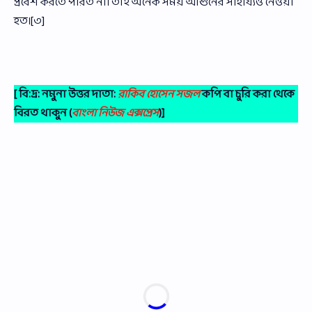
প্রবেশ করতে পারত না। তাই অনেক সময় আগুনের সাহায্যও নেওয়া
হত।[৩]
[ বি:দ্র: নমুনা উত্তর দাতা:
রাকিব হোসেন সজল
কপি বা চুরি করা থেকে
বিরত থাকুন (
বাংলা নিউজ এক্সপ্রেস
)]