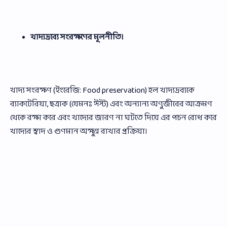
খাদ্যদ্রব্যে সংরক্ষণের মূলনীতি।
খাদ্য সংরক্ষণ (ইংরেজি: Food preservation) হল খাদ্যদ্রব্যকে
ব্যাকটেরিয়া, ছত্রাক (যেমনঃ ঈস্ট) এবং অন্যান্য অণুজীবের আক্রমণ
থেকে রক্ষা করে এবং খাদ্যের জারণ না ঘটতে দিয়ে এর পচন রোধ করে
খাদ্যের স্বাদ ও গুণমান অক্ষুণ্ন রাখার প্রক্রিয়া।