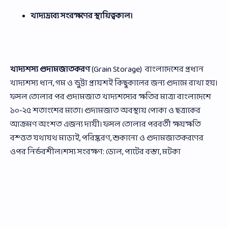
খাদ্যদ্রব্যে সংরক্ষণের স্থায়িত্বকাল।
খাদ্যশস্য গুদামজাতকরণ
(Grain Storage) বাংলাদেশের প্রধান
খাদ্যশস্য ধান, গম ও ভুট্টা প্রায়শই কিছুকালের জন্য গুদামে রাখা হয়।
ফসল তোলার পর গুদামজাত খাদ্যশস্যের ক্ষতির মাত্রা বাংলাদেশে
১০-২৫ শতাংশের মতো। গুদামজাত অবস্থায় পোকা ও ছত্রাকের
আক্রমণ অংশত এজন্য দায়ী। ফসল তোলার পরবর্তী ক্ষয়ক্ষতি
বস্ত্তত যথাযথ মাড়াই, পরিষ্করণ, শুকানো ও গুদামজাতকরণের
ওপর নির্ভরশীল।শস্য সংরক্ষণ: ডোল, পাটের বস্তা, মটকা