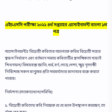
এইচএসসি পরীক্ষা ২০২২ ৪র্থ সপ্তাহের এ্যাসাইনমেন্ট বাংলা ১ম
পত্র
অ্যাসাইনমেন্টঃ ‘বিদ্রোহী কবিতার আলােকে কবির বিদ্রোহী সত্তার
স্বরূপ নির্ধারণ এবং বর্তমান সময়ে কবিতাটির প্রাসঙ্গিকতা যাচাই
শিখনফল/ বিষয়বস্তু জাতি, ধর্ম, বর্ণ, গােত্র, পেশা, ক্ষুদ্র নৃগােষ্ঠী
নির্বিশেষে সকল মানুষের প্রতি সমমর্যাদার মনােভাব ব্যক্ত করতে
পারবে।
নির্দেশনা (সংকেত/ধাপ/পরিধি):
১. ‘বিদ্রোহী কবিতায় কবি নিজেকে যে যে রূপে উপস্থাপন করেছেন, তা