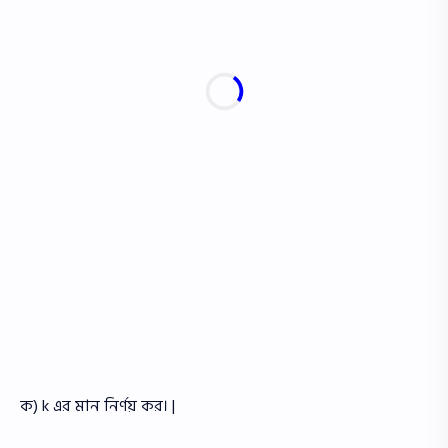
ক) k এর মান নির্ণয় কর। |