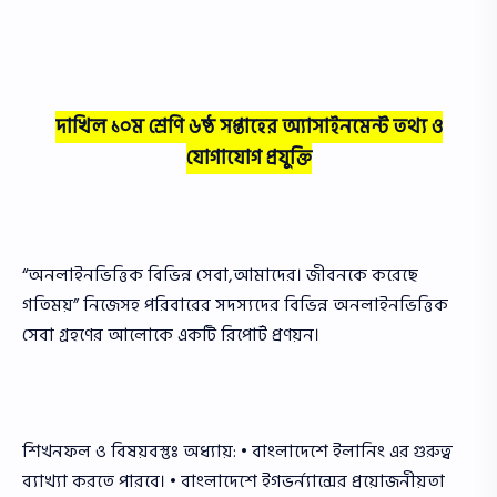
দাখিল ১০ম শ্রেণি ৬ষ্ঠ সপ্তাহের অ্যাসাইনমেন্ট তথ্য ও
যোগাযোগ প্রযুক্তি
“অনলাইনভিত্তিক বিভিন্ন সেবা,আমাদের। জীবনকে করেছে
গতিময়” নিজেসহ পরিবারের সদস্যদের বিভিন্ন অনলাইনভিত্তিক
সেবা গ্রহণের আলােকে একটি রিপাের্ট প্রণয়ন।
শিখনফল ও বিষয়বস্তুঃ অধ্যায়: • বাংলাদেশে ইলানিং এর গুরুত্ব
ব্যাখ্যা করতে পারবে। • বাংলাদেশে ইগভর্ন্যান্সের প্রয়ােজনীয়তা