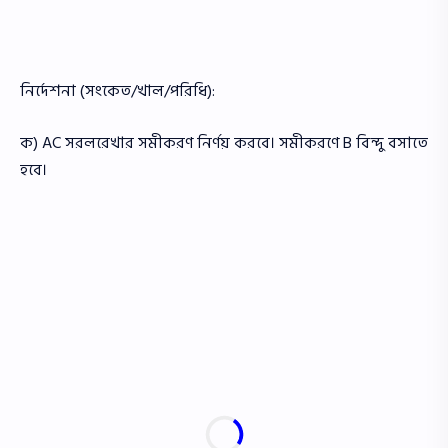
নির্দেশনা (সংকেত/খাল/পরিধি):
ক) AC সরলরেখার সমীকরণ নির্ণয় করবে। সমীকরণে B বিন্দু বসাতে
হবে।