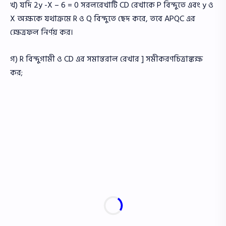
খ) যদি 2y -X – 6 = 0 সরলরেখাটি CD রেখাকে P বিন্দুতে এবং y ও
X অক্ষকে যথাক্রমে R ও Q বিন্দুতে ছেদ করে, তবে APQC এর
ক্ষেত্রফল নির্ণয় কর।
গ) R বিন্দুগামী ও CD এর সমান্তরাল রেখার ] সমীকরণচিত্রাঙ্কক্ষ
কর;