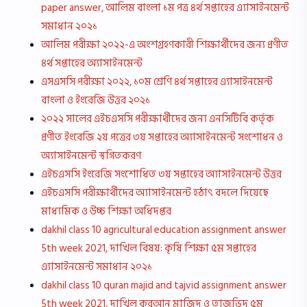
paper answer, আলিম বাংলা ১ম পত্র ৪র্থ সপ্তাহের এ্যাসাইনমেন্ট
সমাধান ২০২১
আলিম পরীক্ষা ২০২২-এ অংশগ্রহণকারী শিক্ষার্থীদের জন্য প্রণীত
৪র্থ সপ্তাহের অ্যাসাইনমেন্ট
এসএসসি পরীক্ষা ২০২২, ১০ম শ্রেণি ৪র্থ সপ্তাহের এ্যাসাইনমেন্ট
বাংলা ও ইংরেজি উত্তর ২০২১
২০২২ সালের এইচএসসি পরীক্ষার্থীদের জন্য এনসিটিবি কর্তৃক
প্রণীত ইংরেজি ২য় পত্রের ৩য় সপ্তাহের অ্যাসাইনমেন্ট সংশোধন ও
অ্যাসাইনমেন্ট স্থগিতকরণ
এইচএসসি ইংরেজি সংশোধিত ৩য় সপ্তাহের অ্যাসাইনমেন্ট উত্তর
এইচএসসি পরীক্ষার্থীদের অ্যাসাইনমেন্ট হঠাৎ বদলে দিয়েছে
মাধ্যমিক ও উচ্চ শিক্ষা অধিদপ্তর
dakhil class 10 agricultural education assignment answer
5th week 2021, দাখিল বিষয়: কৃষি শিক্ষা ৫ম সপ্তাহের
এ্যাসাইনমেন্ট সমাধান ২০২১
dakhil class 10 quran majid and tajvid assignment answer
5th week 2021, দাখিল কুরআন মাজিদ ও তাজভিদ ৫ম