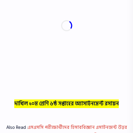
দাখিল ১০ম শ্রেণি ৬ষ্ঠ সপ্তাহের অ্যাসাইনমেন্ট রসায়ন
Also Read :
এসএসসি পরীক্ষার্থীদের হিসাববিজ্ঞান এসাইনমেন্ট উত্তর