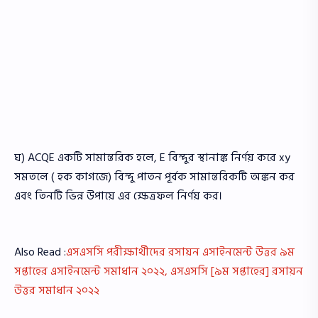
ঘ) ACQE একটি সামান্তরিক হলে, E বিন্দুর স্থানাঙ্ক নির্ণয় করে xy
সমতলে ( হক কাগজে) বিন্দু পাতন পূর্বক সামান্তরিকটি অঙ্কন কর
এবং তিনটি ভিন্ন উপায়ে এর ক্ষেত্রফল নির্ণয় কর।
Also Read :
এসএসসি পরীক্ষার্থীদের রসায়ন এসাইনমেন্ট উত্তর ৯ম
সপ্তাহের এসাইনমেন্ট সমাধান ২০২২, এসএসসি [৯ম সপ্তাহের] রসায়ন
উত্তর সমাধান ২০২২