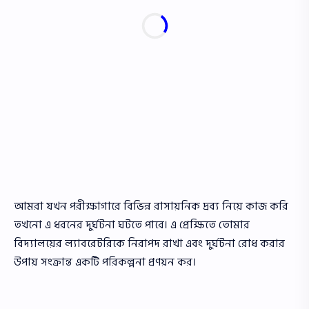
আমরা যখন পরীক্ষাগারে বিভিন্ন রাসায়নিক দ্রব্য নিয়ে কাজ করি
তখনো এ ধরনের দুর্ঘটনা ঘটতে পারে। এ প্রেক্ষিতে তােমার
বিদ্যালয়ের ল্যাবরেটরিকে নিরাপদ রাখা এবং দুর্ঘটনা রােধ করার
উপায় সংক্রান্ত একটি পরিকল্পনা প্রণয়ন কর।