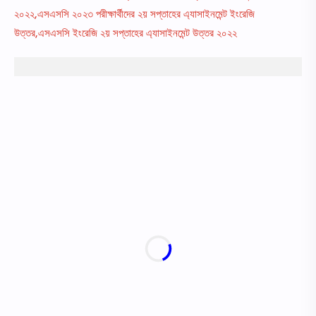
২০২২,এসএসসি ২০২৩ পরীক্ষার্থীদের ২য় সপ্তাহের এ্যাসাইনমেন্ট ইংরেজি
উত্তর,এসএসসি ইংরেজি ২য় সপ্তাহের এ্যাসাইনমেন্ট উত্তর ২০২২