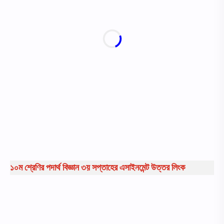
১০ম শ্রেণির পদার্থ বিজ্ঞান ৩য় সপ্তাহের এসাইনমেন্ট উত্তর লিংক