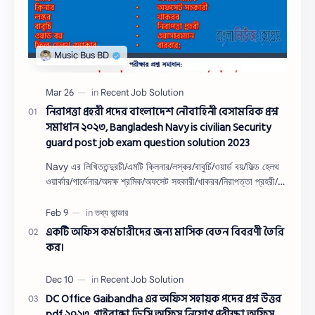
নিরাপত্তা প্রহরী পদের বাংলাদেশ নৌবাহিনী বেসামরিক প্রশ্ন
সমাধান ২০২৩, Bangladesh Navy is civilian Security
guard post job exam question solution 2023
Navy এর লিখিততন্দুরচী/এমটি ক্লিনার/লস্কর/বাবুর্চি/ওয়ার্ড বয়/ফিল্ড হেলথ
ওয়ার্কার/গার্ডেনার/অদক্ষ শ্রমিক/অফসেট সহকারী/খাকরব/নিরাপত্তা প্রহরী/
ওয়াসারম্যা…
একটি অফিস কর্মচারীদের জন্য মাসিক বেতন বিবরণী তৈরি
কর।
DC Office Gaibandha এর অফিস সহায়ক পদের প্রশ্ন উত্তর
pdf ২০২৩, গাইবান্ধা ডিসি অফিস নিয়োগ পরীক্ষা অফিস