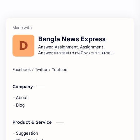
তথ্য ভান্ডার
পিএসসি
প্রতিবেদন
ভাবসম্প্রসারণ
Bangla News Express
ভাষণ
রচনা
Answer, Assignment, Assignment
Answer,সকল প্রকার প্রশ্ন উত্তর ও নানা রকমের
সারাংশ ও সারমর্ম
নিয়োগ বিজ্ঞপ্তি সব এক সাথে।নিয়োগ বিজ্ঞপ্তি । Job
circular সরকারি চাকরি - সকল চাকরির খবর, চাকরির
খবর (Job Circular) -
নিয়োগ,banglanewsexpress.com,
#banglanewsexpress.com
Company
About
Blog
Product & Service
Suggestion