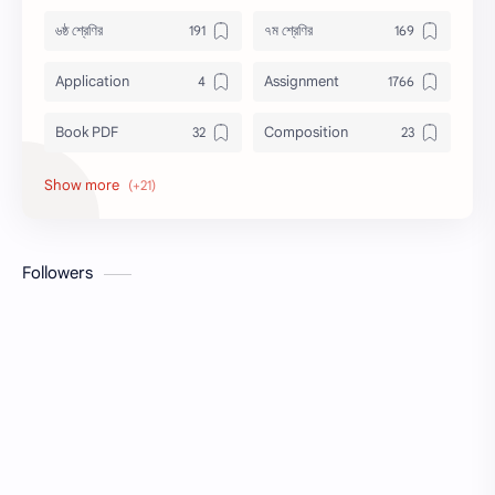
৬ষ্ঠ শ্রেণির
৭ম শ্রেণির
Application
Assignment
Book PDF
Composition
Honors
Job Circular
letter
Math
Followers
Model Test
Paragraph
Recent Job Solution
Seen & Unseen
Suggestion
অনুচ্ছেদ
অনুবাদ
এইচএসসি
এসএসসি
জেএসসি