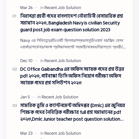
নিরাপত্তা প্রহরী পদের বাংলাদেশ নৌবাহিনী বেসামরিক প্রশ্ন
সমাধান ২০২৩, Bangladesh Navy is civilian Security
guard post job exam question solution 2023
Navy এর লিখিততন্দুরচী/এমটি ক্লিনার/লস্কর/বাবুর্চি/ওয়ার্ড বয়/ফিল্ড হেলথ
ওয়ার্কার/গার্ডেনার/অদক্ষ শ্রমিক/অফসেট সহকারী/খাকরব/নিরাপত্তা প্রহরী/
ওয়াসারম্যা…
DC Office Gaibandha এর অফিস সহায়ক পদের প্রশ্ন উত্তর
pdf ২০২৩, গাইবান্ধা ডিসি অফিস নিয়োগ পরীক্ষা অফিস
সহায়ক পদের প্রশ্ন সলিউশন ২০২৩
সামরিক ভূমি ও ক্যান্টনমেন্ট অধিদপ্তর (Dmlc) এর জুনিয়র
শিক্ষক পদের নৈবিত্তিক পরীক্ষার full প্রশ্ন সমাধানের pdf
২০২৩,Dmlc Junior teacher post question solution
pdf 2023,সামরিক ভূমি ও ক্যান্টনমেন্ট অধিদপ্তর প্রশ্ন
সমাধান ২০২৩