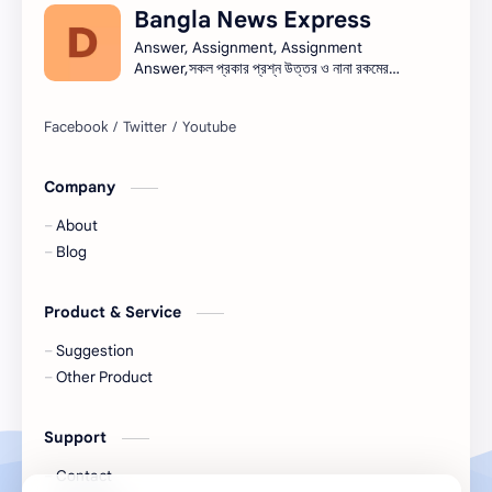
Bangla News Express
ভাষণ
রচনা
Answer, Assignment, Assignment
Answer,সকল প্রকার প্রশ্ন উত্তর ও নানা রকমের
সারাংশ ও সারমর্ম
নিয়োগ বিজ্ঞপ্তি সব এক সাথে।নিয়োগ বিজ্ঞপ্তি । Job
circular সরকারি চাকরি - সকল চাকরির খবর, চাকরির
খবর (Job Circular) -
নিয়োগ,banglanewsexpress.com,
#banglanewsexpress.com
Company
About
Blog
Product & Service
Suggestion
Other Product
Support
Contact