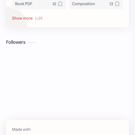
Book PDF
Composition
Honors
Job Circular
letter
Math
Followers
Model Test
Paragraph
Recent Job Solution
Seen & Unseen
Suggestion
অনুচ্ছেদ
অনুবাদ
এইচএসসি
এসএসসি
জেএসসি
তথ্য ভান্ডার
পিএসসি
প্রতিবেদন
ভাবসম্প্রসারণ