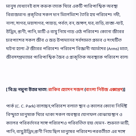
মানুষ যেখানেই বাস করুক তাকে ঘিরে একটি পারিপার্শ্বিক অবস্থা
বিরাজমান। প্রকৃতির সকল দান মিলেমিশে তৈরি হয় পরিবেশ। নদী,
নালা, সাগর, মহাসাগর, পাহাড়, পর্বত, বন, জঙ্গল, ঘর, বাড়ি, রাস্তা-ঘাট,
উদ্ভিদ, প্রাণী, পানি, মাটি ও বায়ু নিয়ে গড়ে ওঠে পরিবেশ। কোনো জীবের
চারপাশের সকল জীব ও জড় উপাদানের সর্বসমেত প্রভাব ও সংঘটিত
ঘটনা হলো ঐ জীবের পরিবেশ। পরিবেশ বিজ্ঞানী আর্মসের (Arms) মতে,
জীবসম্প্রদায়ের পারিপার্শ্বিক জৈব ও প্রাকৃতিক অবস্থাকে পরিবেশ বলে।
[ বি:দ্র: নমুনা উত্তর দাতা:
রাকিব হোসেন সজল
(
বাংলা নিউজ এক্সপ্রেস
)]
পার্ক (C. C. Park) বলেছেন,পরিবেশ বলতে স্থান ও কালের কোনো নির্দিষ্ট
বিন্দুতে মানুষকে ঘিরে থাকা সকল অবস্থার যোগফল বোঝায়।স্থান ও
কালের পরিবর্তনের সঙ্গে পরিবেশও পরিবর্তিত হয়। যেমন- শুরুতে মাটি,
পানি, বায়ু,উদ্ভিদ,প্রাণী নিয়ে ছিল মানুষের পরিবেশ।পরবর্তীতে এর সঙ্গে