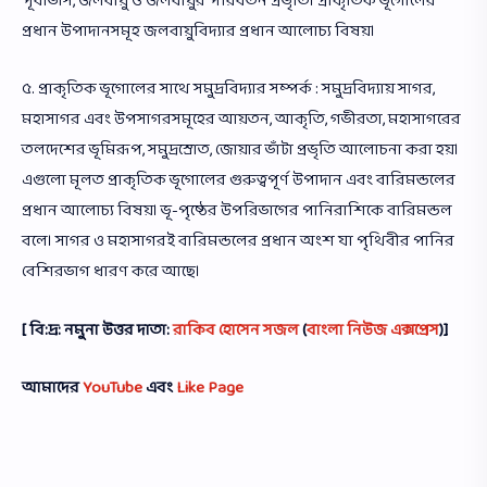
পূর্বাভাস, জলবায়ু ও জলবায়ুর পরিবর্তন প্রভৃতি। প্রাকৃতিক ভূগোলের
প্রধান উপাদানসমূহ জলবায়ুবিদ্যার প্রধান আলোচ্য বিষয়।
৫. প্রাকৃতিক ভূগোলের সাথে সমুদ্রবিদ্যার সম্পর্ক : সমুদ্রবিদ্যায় সাগর,
মহাসাগর এবং উপসাগরসমূহের আয়তন, আকৃতি, গভীরতা, মহাসাগরের
তলদেশের ভূমিরূপ, সমুদ্রস্রোত, জোয়ার ভাঁটা প্রভৃতি আলোচনা করা হয়।
এগুলো মূলত প্রাকৃতিক ভূগোলের গুরুত্বপূর্ণ উপাদান এবং বারিমন্ডলের
প্রধান আলোচ্য বিষয়। ভূ-পৃষ্ঠের উপরিভাগের পানিরাশিকে বারিমন্ডল
বলে। সাগর ও মহাসাগরই বারিমন্ডলের প্রধান অংশ যা পৃথিবীর পানির
বেশিরভাগ ধারণ করে আছে।
[ বি:দ্র: নমুনা উত্তর দাতা:
রাকিব হোসেন সজল
(
বাংলা নিউজ এক্সপ্রেস
)]
আমাদের
YouTube
এবং
Like Page