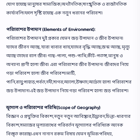
যোগ হয়েছে মানুষের সামাজিক,অর্থনৈতিক,সাংস্কৃতিক ও রাজনৈতিক
কার্যাবলি।ফলে সৃষ্টি হয়েছে এক নতুন ধরনের পরিবেশ।
পরিবেশের উপাদান (Elements of Environment):
পরিবেশের উপাদান দুই প্রকার যেমন জড় উপাদান ও জীব উপাদান।
যাদের জীবন আছে, যারা খাবার খায়,যাদের বৃদ্ধি আছে,জন্ম আছে, মৃত্যু
আছে তাদের বলে জীব। গাছ-পালা, পশু-পাখি,কীট-পতঙ্গ, মানুষ ও
অন্যান্য প্রাণী হলো জীব। এরা পরিবেশের জীব উপাদান। জীবদের নিয়ে
গড়া পরিবেশ হলো জীব পরিবেশ।মাটি,
পানি,বায়ু,পাহাড়,পর্বত,নদী,সাগর,আলো,উষ্ণতা,আর্দ্রতা হলো পরিবেশের
জড় উপাদান।এই জড় উপাদান নিয়ে গড়া পরিবেশ হলো জড় পরিবেশ।
ভূগোল ও পরিবেশের পরিধি(Scope of Geography)
বিজ্ঞান ও প্রযুক্তির বিকাশ,নতুন নতুন আবিষ্কার,উদ্ভাবন,চিন্তা-ধারণার
বিকাশ,সমাজের মূল্যবোধের পরিবর্তন ভূগোলের পরিধিকে অনেক
বিস্তৃত করেছে।এখন নানান রকম বিষয় যেমন ভূমিরূপবিদ্যা,