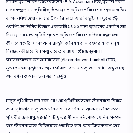
মার্কিন ভূগোলবিদ অ্যাকারমেনের (E. A. Ackerman) মতে, ভূগোল সকল
মানবসম্প্রদায় ও পৃথিবীপৃষ্ঠে তাদের প্রাকৃতিক পরিবেশের সম্বনয়ে গঠিত
ব্যাপক মিথস্ক্রিয়া ব্যবস্থার উপলব্ধি ছাড়া আর কিছুই নয়। যুক্তরাষ্ট্রের
ওয়াশিংটন ডিসির বিজ্ঞান একাডেমি ১৯৬৫ সালে ভূগোলের একটি সংজ্ঞা
দিয়েছে। এর মতে, পৃথিবীপৃষ্ঠে প্রাকৃতিক পরিবেশের উপব্যবস্থাগুলো
কীভাবে সংগঠিত এবং এসব প্রাকৃতিক বিষয় বা অবয়বের সঙ্গে মানুষ
নিজেকে কীভাবে বিন্যসত্ম করে তার ব্যাখ্যা খোঁজে ভূগোল।
আলেকজান্ডার ফন হামবোল্টের (Alexandar von Humbolt) মতে,
ভূগোল হলো প্রকৃতির সঙ্গে সম্পর্কিত বিজ্ঞান, প্রকৃতিতে যেটি কিছু আছে
তার বর্ণনা ও আলোচনা এর অন্তর্ভুক্ত।
মানুষ পৃথিবীতে বাস করে এবং এই পৃথিবীতেই তার জীবনযাত্রা নির্বাহ
করে। পৃথিবীর প্রাকৃতিক পরিবেশ তার জীবনযাত্রাকে প্রভাবিত করে।
পৃথিবীর জলবায়ু, ভূপ্রকৃতি, উদ্ভিদ, প্রাণী, নদ-নদী, সাগর, খনিজ সম্পদ
তার জীবনযাত্রাকে বিভিন্নভাবে প্রভাবিত করে। তার ক্রিয়াকলাপ তার