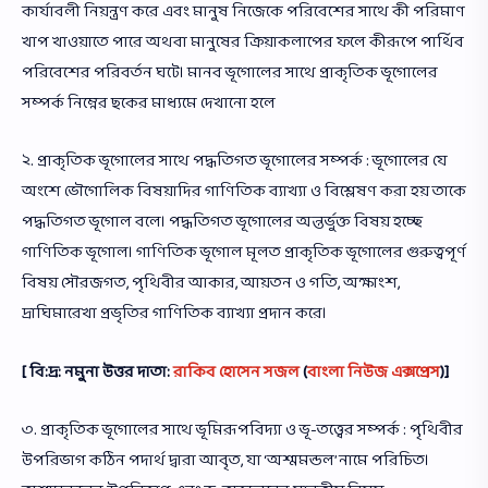
কার্যাবলী নিয়ন্ত্রণ করে এবং মানুষ নিজেকে পরিবেশের সাথে কী পরিমাণ
খাপ খাওয়াতে পারে অথবা মানুষের ক্রিয়াকলাপের ফলে কীরূপে পার্থিব
পরিবেশের পরিবর্তন ঘটে। মানব ভূগোলের সাথে প্রাকৃতিক ভূগোলের
সম্পর্ক নিম্নের ছকের মাধ্যমে দেখানো হলে
২. প্রাকৃতিক ভূগোলের সাথে পদ্ধতিগত ভূগোলের সম্পর্ক : ভূগোলের যে
অংশে ভৌগোলিক বিষয়াদির গাণিতিক ব্যাখ্যা ও বিশ্লেষণ করা হয় তাকে
পদ্ধতিগত ভূগোল বলে। পদ্ধতিগত ভূগোলের অন্তর্ভুক্ত বিষয় হচ্ছে
গাণিতিক ভূগোল। গাণিতিক ভূগোল মূলত প্রাকৃতিক ভূগোলের গুরুত্বপূর্ণ
বিষয় সৌরজগত, পৃথিবীর আকার, আয়তন ও গতি, অক্ষাংশ,
দ্রাঘিমারেখা প্রভৃতির গাণিতিক ব্যাখ্যা প্রদান করে।
[ বি:দ্র: নমুনা উত্তর দাতা:
রাকিব হোসেন সজল
(
বাংলা নিউজ এক্সপ্রেস
)]
৩. প্রাকৃতিক ভূগোলের সাথে ভূমিরূপবিদ্যা ও ভূ-তত্ত্বের সম্পর্ক : পৃথিবীর
উপরিভাগ কঠিন পদার্থ দ্বারা আবৃত, যা ‘অশ্মমন্ডল’ নামে পরিচিত।