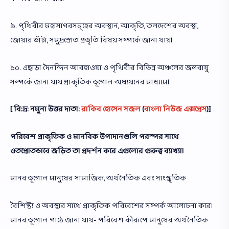
৯. পৃথিবীর মহাসাগরসমূহের অবস্থান, আকৃতি, তলদেশের অবস্থা,
জোয়ার ভাঁটা, সমুদ্রস্রোত প্রভৃতি বিষয় সম্পর্কে জানা যায়।
১০. এছাড়া দৈনন্দিন আবহাওয়া ও পৃথিবীর বিভিন্ন অঞ্চলের জলবায়ু
সম্পর্কে জানা যায় প্রাকৃতিক ভূগোল অধ্যয়নের মাধ্যমে।
[ বি:দ্র: নমুনা উত্তর দাতা:
রাকিব হোসেন সজল
(
বাংলা নিউজ এক্সপ্রেস
)]
পরিবেশ প্রাকৃতিক ও মানবিক উপাদানগুলি পরস্পর সাথে
ওতপ্রোতভাবে জড়িত তা প্রদর্শন করে এগুলোর গুরুত্ব ব্যাখ্যা।
মানব ভূগোল মানুষের সামাজিক, অর্থনৈতিক এবং সাংস্কৃতিক
বৈশিষ্ট্য ও অবস্থার সাথে প্রাকৃতিক পরিবেশের সম্পর্ক আলোচনা করে।
মানব ভূগোল পাঠে জানা যায়- পরিবেশ কীরূপে মানুষের অর্থনৈতিক