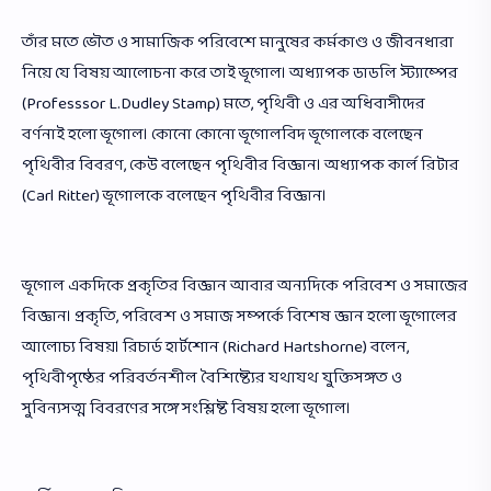
তাঁর মতে ভৌত ও সামাজিক পরিবেশে মানুষের কর্মকাণ্ড ও জীবনধারা
নিয়ে যে বিষয় আলোচনা করে তাই ভূগোল। অধ্যাপক ডাডলি স্ট্যাম্পের
(Professsor L.Dudley Stamp) মতে, পৃথিবী ও এর অধিবাসীদের
বর্ণনাই হলো ভূগোল। কোনো কোনো ভূগোলবিদ ভূগোলকে বলেছেন
পৃথিবীর বিবরণ, কেউ বলেছেন পৃথিবীর বিজ্ঞান। অধ্যাপক কার্ল রিটার
(Carl Ritter) ভূগোলকে বলেছেন পৃথিবীর বিজ্ঞান।
ভূগোল একদিকে প্রকৃতির বিজ্ঞান আবার অন্যদিকে পরিবেশ ও সমাজের
বিজ্ঞান। প্রকৃতি, পরিবেশ ও সমাজ সম্পর্কে বিশেষ জ্ঞান হলো ভূগোলের
আলোচ্য বিষয়। রিচার্ড হার্টশোন (Richard Hartshorne) বলেন,
পৃথিবীপৃষ্ঠের পরিবর্তনশীল বৈশিষ্ট্যের যথাযথ যুক্তিসঙ্গত ও
সুবিন্যসত্ম বিবরণের সঙ্গে সংশ্লিষ্ট বিষয় হলো ভূগোল।