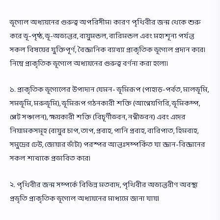
ভূগোল অধ্যয়নের গুরুত্ব অপরিসীম। কারণ পৃথিবীর জন্ম থেকে শুরু
করে ভূ-পৃষ্ঠ, ভূ-অভ্যন্তর, বায়ুমন্ডল, বারিমন্ডল এবং মহাশূন্য পর্যন্ত
সকল বিষয়ের যুক্তিপূর্ণ, বৈজ্ঞানিক ব্যাখ্যা প্রাকৃতিক ভূগোল প্রদান করে।
নিম্নে প্রাকৃতিক ভূগোল অধ্যয়নের গুরুত্ব বর্ণনা করা হলো।
১. প্রাকৃতিক ভূগোলের উপাদান যেমন- ভূমিরূপ (পাহাড়-পর্বত, মালভূমি,
সমভূমি, মরুভূমি), ভূমিরূপ গঠনকারী শক্তি (আগ্নেয়গিরি, ভূমিকম্প,
প্লেট সঞ্চালন), ক্ষয়কারী শক্তি (বিচূর্ণীভবন, নগ্নীভবন) এবং এদের
নিয়ামকসমূহ (বায়ুর চাপ, তাপ, প্রবাহ, পানি প্রবাহ, বারিপাত, হিমবাহ,
সমুদ্রের ঢেউ, জোয়ার ভাঁটা) পরস্পর আন্তঃসম্পর্কিত যা জ্ঞান-বিজ্ঞানের
সকল শাখাকে প্রভাবিত করে।
২. পৃথিবীর জন্ম সম্পর্কে বিভিন্ন মতবাদ, পৃথিবীর অভ্যন্তরীণ অবস্থা
প্রভৃতি প্রাকৃতিক ভূগোল অধ্যয়নের মাধ্যমে জানা যায়।