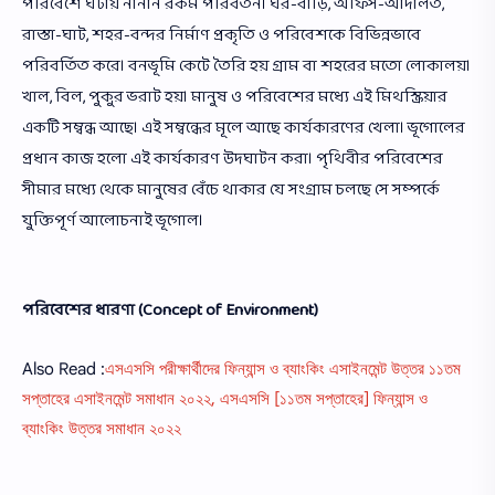
পরিবেশে ঘটায় নানান রকম পরিবর্তন। ঘর-বাড়ি, অফিস-আদালত,
রাস্তা-ঘাট, শহর-বন্দর নির্মাণ প্রকৃতি ও পরিবেশকে বিভিন্নভাবে
পরিবর্তিত করে। বনভূমি কেটে তৈরি হয় গ্রাম বা শহরের মতো লোকালয়।
খাল, বিল, পুকুর ভরাট হয়। মানুষ ও পরিবেশের মধ্যে এই মিথস্ক্রিয়ার
একটি সম্বন্ধ আছে। এই সম্বন্ধের মূলে আছে কার্যকারণের খেলা। ভূগোলের
প্রধান কাজ হলো এই কার্যকারণ উদঘাটন করা। পৃথিবীর পরিবেশের
সীমার মধ্যে থেকে মানুষের বেঁচে থাকার যে সংগ্রাম চলছে সে সম্পর্কে
যুক্তিপূর্ণ আলোচনাই ভূগোল।
পরিবেশের ধারণা (Concept of Environment)
Also Read :
এসএসসি পরীক্ষার্থীদের ফিন্যান্স ও ব্যাংকিং এসাইনমেন্ট উত্তর ১১তম
সপ্তাহের এসাইনমেন্ট সমাধান ২০২২, এসএসসি [১১তম সপ্তাহের] ফিন্যান্স ও
ব্যাংকিং উত্তর সমাধান ২০২২