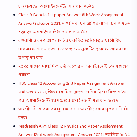
৮ম সপ্তাহের অ্যাসাইনমেন্টের সমাধান ২০২১
Class 9 Bangla 1st paper Answer 8th Week Assignment
Answer/Solution 2021, মাধ্যমিক ৯ম শ্রেণির বাংলা ১ম পত্র ৮ম
সপ্তাহের অ্যাসাইনমেন্টের সমাধান ২০২১
বঙ্গবাণী ও কপোতাক্ষ নদ উভয় কবিতাতেই মাতৃভাষা প্রীতির
মাধ্যমে দেশপ্রেম প্রকাশ পেয়েছে ” -মন্তব্যটির স্বপক্ষে তােমার মত
উপস্থাপন কর
২০২১ সালের মাধ্যমিক ৬ষ্ঠ থেকে ৯ম এ্যাসাইনমেন্ট ৮ম সপ্তাহের
প্রকাশ
HSC class 12 Accounting 2nd Paper Assignment Answer
2nd week 2021, উচ্চ মাধ্যমিক দ্বাদশ শ্রেণির হিসাববিজ্ঞান ২য়
পত্র অ্যাসাইনমেন্ট ২য় সপ্তাহের এসাইনমেন্ট সমাধান ২০২১
অংশীদারী কারবারের মুনাফা বন্টন অংশীদারদের মূলধন নির্ণয়
করো
Madrasah Alim Class 12 Physics 2nd Paper Assignment
Answer [2nd week Assignment Answer 2021], আলিম ২০২২