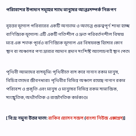
পরিবেশের উপাদান সমূহের সাথে মানুষের আন্তঃসম্পর্ক নিরূপণ
বৃহত্তর ভূগোল পরিবারের একটি অন্যতম ও অত্যন্ত গুরুত্বপূর্ণ শাখা হচ্ছে
বাণিজ্যিক ভূগোল। এটি একটি গতিশীল ও দ্রুত পরিবর্তনশীল বিষয়।
মাত্র এক শতক পূর্বেও বাণিজ্যিক ভূগোল এর বিষয়বস্তু হিসেবে কোন
স্থান বা অঞ্চলের পণ্য দ্রব্যের আদান প্রদান সংশিষ্ট আলোচনাই স্থান পেত।
পৃথিবী আমাদের বাসভূমি। পৃথিবীতে বাস করে নানান রকম মানুষ,
বিচিত্র তাদের জীবনধারা। পৃথিবীর বিভিন্ন অঞ্চলে রয়েছে নানান রকম
পরিবেশ ও প্রকৃতি এবং মানুষ ও মানুষের বিভিন্ন রকম সামাজিক,
সাংস্কৃতিক, অর্থনৈতিক ও রাজনৈতিক কর্মকাণ্ড।
[ বি:দ্র: নমুনা উত্তর দাতা:
রাকিব হোসেন সজল
(
বাংলা নিউজ এক্সপ্রেস
)]