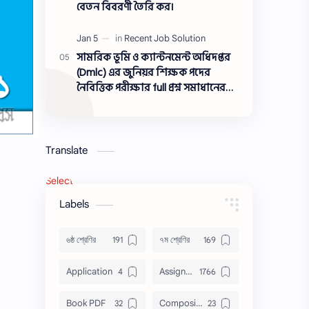
বেতন বিবরণী তৈরি কর।
সামরিক ভূমি ও ক্যান্টনমেন্ট অধিদপ্তর
(Dmlc) এর জুনিয়র শিক্ষক পদের
নৈবিত্তিক পরীক্ষার full প্রশ্ন সমাধানের
pdf ২০২৩,Dmlc Junior teacher post
question solution pdf 2023,সামরিক
ভূমি ও ক্যান্টনমেন্ট অধিদপ্তর প্রশ্ন
সমাধান ২০২৩
Translate
Select Language
▼
Labels
৬ষ্ঠ শ্রেণির
৭ম শ্রেণির
Application
Assignment
Book PDF
Composition