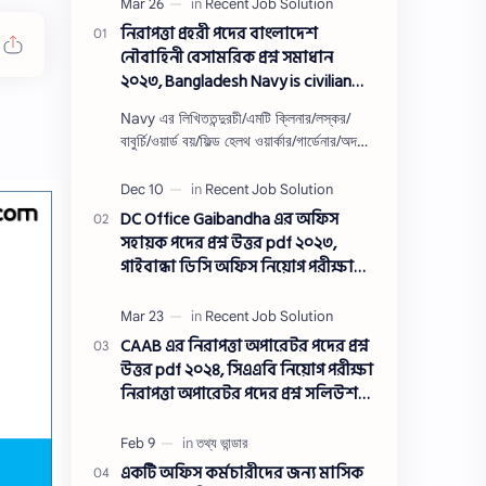
নিরাপত্তা প্রহরী পদের বাংলাদেশ
নৌবাহিনী বেসামরিক প্রশ্ন সমাধান
২০২৩, Bangladesh Navy is civilian
Security guard post job exam
Navy এর লিখিততন্দুরচী/এমটি ক্লিনার/লস্কর/
question solution 2023
বাবুর্চি/ওয়ার্ড বয়/ফিল্ড হেলথ ওয়ার্কার/গার্ডেনার/অদক্ষ
শ্রমিক/অফসেট সহকারী/খাকরব/নিরাপত্তা প্রহরী/
ওয়াসারম্যা…
DC Office Gaibandha এর অফিস
সহায়ক পদের প্রশ্ন উত্তর pdf ২০২৩,
গাইবান্ধা ডিসি অফিস নিয়োগ পরীক্ষা
অফিস সহায়ক পদের প্রশ্ন সলিউশন
২০২৩
CAAB এর নিরাপত্তা অপারেটর পদের প্রশ্ন
উত্তর pdf ২০২৪, সিএএবি নিয়োগ পরীক্ষা
নিরাপত্তা অপারেটর পদের প্রশ্ন সলিউশন
২০২৪
একটি অফিস কর্মচারীদের জন্য মাসিক