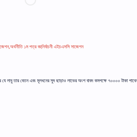
েশন,অর্থনীতি ১ম পত্র বহুনির্বাচনী এইচএসসি সাজেশন
 করে যে লাবু তার বেতন এবং মূলধনের সুদ ছাড়াও লাভের অংশ বাবদ কমপক্ষে ৭০০০০ টাকা পাব