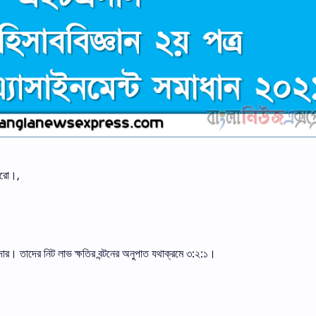
 করো।,
দার। তাদের নিট লাভ ক্ষতির বন্টনের অনুপাত যথাক্রমে ৩:২:১।