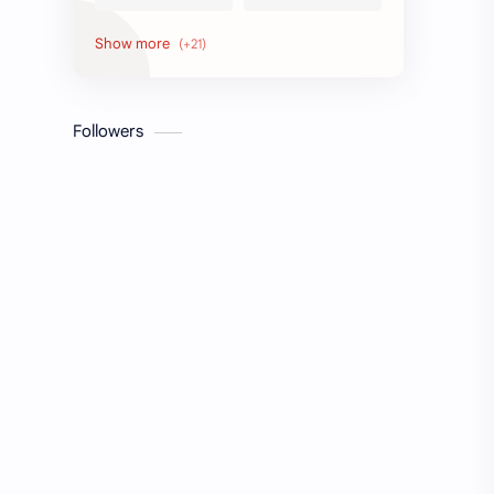
Honors
Job Circular
letter
Math
Followers
Model Test
Paragraph
Recent Job Solution
Seen & Unseen
Suggestion
অনুচ্ছেদ
অনুবাদ
এইচএসসি
এসএসসি
জেএসসি
তথ্য ভান্ডার
পিএসসি
প্রতিবেদন
ভাবসম্প্রসারণ