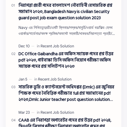
নিরাপত্তা প্রহরী পদের বাংলাদেশ নৌবাহিনী বেসামরিক প্রশ্ন
সমাধান ২০২৩, Bangladesh Navy is civilian Security
guard post job exam question solution 2023
Navy এর লিখিততন্দুরচী/এমটি ক্লিনার/লস্কর/বাবুর্চি/ওয়ার্ড বয়/ফিল্ড হেলথ
ওয়ার্কার/গার্ডেনার/অদক্ষ শ্রমিক/অফসেট সহকারী/খাকরব/নিরাপত্তা প্রহরী/
ওয়াসারম্যা…
DC Office Gaibandha এর অফিস সহায়ক পদের প্রশ্ন উত্তর
pdf ২০২৩, গাইবান্ধা ডিসি অফিস নিয়োগ পরীক্ষা অফিস
সহায়ক পদের প্রশ্ন সলিউশন ২০২৩
সামরিক ভূমি ও ক্যান্টনমেন্ট অধিদপ্তর (Dmlc) এর জুনিয়র
শিক্ষক পদের নৈবিত্তিক পরীক্ষার full প্রশ্ন সমাধানের pdf
২০২৩,Dmlc Junior teacher post question solution
pdf 2023,সামরিক ভূমি ও ক্যান্টনমেন্ট অধিদপ্তর প্রশ্ন
সমাধান ২০২৩
CAAB এর নিরাপত্তা অপারেটর পদের প্রশ্ন উত্তর pdf ২০২৪,
সিএএবি নিয়োগ পরীক্ষা নিরাপত্তা অপারেটর পদের প্রশ্ন