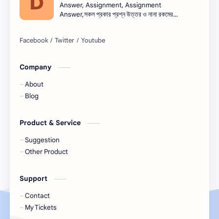
Answer, Assignment, Assignment
Answer,সকল প্রকার প্রশ্ন উত্তর ও নানা রকমের
সারাংশ ও সারমর্ম
নিয়োগ বিজ্ঞপ্তি সব এক সাথে।নিয়োগ বিজ্ঞপ্তি । Job
circular সরকারি চাকরি - সকল চাকরির খবর, চাকরির
খবর (Job Circular) -
নিয়োগ,banglanewsexpress.com,
#banglanewsexpress.com
Company
About
Blog
Product & Service
Suggestion
Other Product
Support
Contact
My Tickets