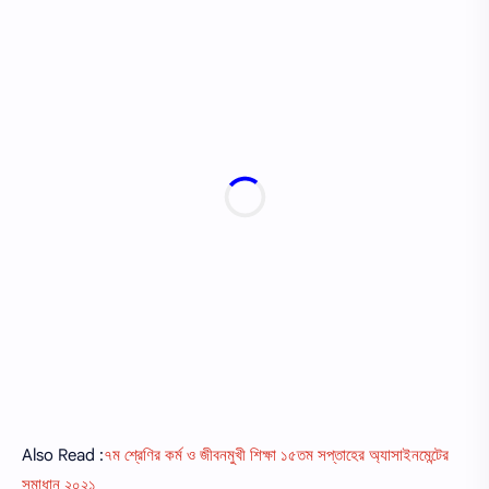
Also Read :
৭ম শ্রেণির কর্ম ও জীবনমুখী শিক্ষা ১৫তম সপ্তাহের অ্যাসাইনমেন্টের
সমাধান ২০২১