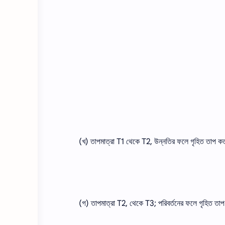
(খ) তাপমাত্রা T1 থেকে T2, উন্নতির ফলে গৃহিত তাপ কত এ
(গ) তাপমাত্রা T2, থেকে T3; পরিবর্তনের ফলে গৃহিত তাপ 