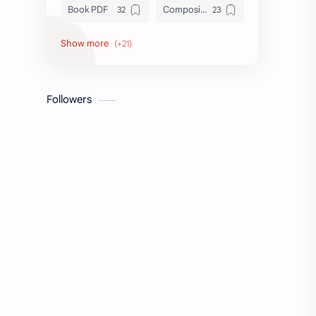
Book PDF
Composition
Honors
Job Circular
letter
Math
Followers
Model Test
Paragraph
Recent Job Solution
Seen & Unseen
Suggestion
অনুচ্ছেদ
অনুবাদ
এইচএসসি
এসএসসি
জেএসসি
তথ্য ভান্ডার
পিএসসি
প্রতিবেদন
ভাবসম্প্রসারণ