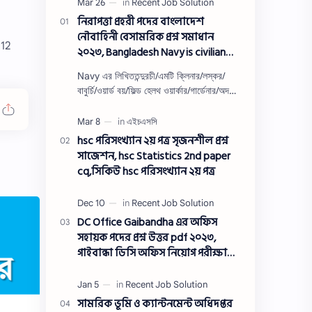
নিরাপত্তা প্রহরী পদের বাংলাদেশ
নৌবাহিনী বেসামরিক প্রশ্ন সমাধান
12
২০২৩, Bangladesh Navy is civilian
Security guard post job exam
Navy এর লিখিততন্দুরচী/এমটি ক্লিনার/লস্কর/
question solution 2023
বাবুর্চি/ওয়ার্ড বয়/ফিল্ড হেলথ ওয়ার্কার/গার্ডেনার/অদক্ষ
শ্রমিক/অফসেট সহকারী/খাকরব/নিরাপত্তা প্রহরী/
ওয়াসারম্যা…
hsc পরিসংখ্যান ২য় পত্র সৃজনশীল প্রশ্ন
সাজেশন, hsc Statistics 2nd paper
cq,সিকিউ hsc পরিসংখ্যান ২য় পত্র
DC Office Gaibandha এর অফিস
সহায়ক পদের প্রশ্ন উত্তর pdf ২০২৩,
গাইবান্ধা ডিসি অফিস নিয়োগ পরীক্ষা
অফিস সহায়ক পদের প্রশ্ন সলিউশন
২০২৩
সামরিক ভূমি ও ক্যান্টনমেন্ট অধিদপ্তর