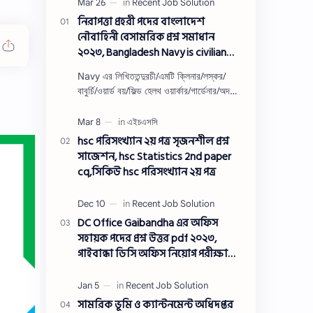
নিরাপত্তা প্রহরী পদের বাংলাদেশ
নৌবাহিনী বেসামরিক প্রশ্ন সমাধান
২০২৩, Bangladesh Navy is civilian
Security guard post job exam
Navy এর লিখিততন্দুরচী/এমটি ক্লিনার/লস্কর/
question solution 2023
বাবুর্চি/ওয়ার্ড বয়/ফিল্ড হেলথ ওয়ার্কার/গার্ডেনার/অদক্ষ
শ্রমিক/অফসেট সহকারী/খাকরব/নিরাপত্তা প্রহরী/
ওয়াসারম্যা…
hsc পরিসংখ্যান ২য় পত্র সৃজনশীল প্রশ্ন
সাজেশন, hsc Statistics 2nd paper
cq,সিকিউ hsc পরিসংখ্যান ২য় পত্র
DC Office Gaibandha এর অফিস
সহায়ক পদের প্রশ্ন উত্তর pdf ২০২৩,
গাইবান্ধা ডিসি অফিস নিয়োগ পরীক্ষা
অফিস সহায়ক পদের প্রশ্ন সলিউশন
২০২৩
সামরিক ভূমি ও ক্যান্টনমেন্ট অধিদপ্তর