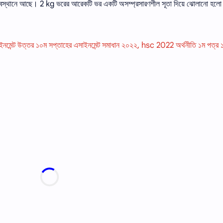
স্থানে আছে। 2 kg ভরের আরেকটি ভর একটি অসম্প্রসারণশীল সূতা দিয়ে ঝােলানাে হলাে
নমেন্ট উত্তর ১০ম সপ্তাহের এসাইনমেন্ট সমাধান ২০২২, hsc 2022 অর্থনীতি ১ম পত্র 