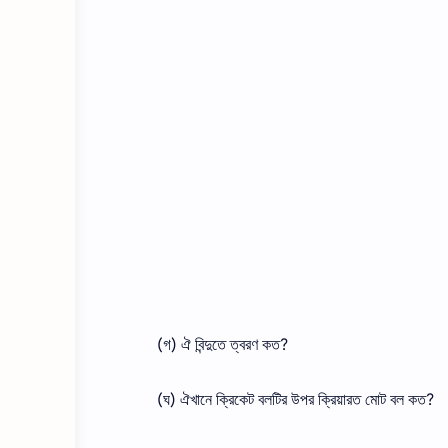
(গ) ঐ বিন্দুতে ত্বরণ কত?
(ঘ) ঐখানে ক্রিকেট বলটির উপর ক্রিয়ারত মােট বল কত?