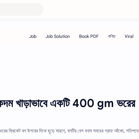
কদম খাড়াভাবে একটি 400 gm ভরের
ক্রিকেট বল উপরের দিকে ছুড়ে মারলে, বলটির বেগ বনাম সময়ের গ্রাফ আঁকো, গতিপথে স