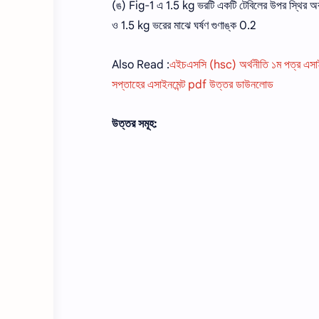
(ঙ) Fig-1 এ 1.5 kg ভরটি একটি টেবিলের উপর স্থির অব
ও 1.5 kg ভরের মাঝে ঘর্ষণ গুণাঙ্ক 0.2
Also Read :
এইচএসসি (hsc) অর্থনীতি ১ম পত্র এসাই
সপ্তাহের এসাইনমেন্ট pdf উত্তর ডাউনলোড
উত্তর সমূহ: