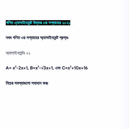
গণিত এ্যাসাইনমেন্ট উত্তর ৩য় সপ্তাহের ২০২১
নবম গণিত ৩য় সপ্তাহের অ্যাসাইনমেন্ট প্রশ্নঃ
অ্যাসাইনমেন্টঃ ০১
A= x²-2x+1, B=x²-√3x+1, এবং C=x²+10x+16
নিচের সমস্যাগুলো সমাধান করঃ