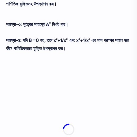
গাণিতিক যুক্তিসহ উপস্থাপন কর।
সমস্যা-৩: সূত্রের সাহয্যে A² নির্ণয় কর।
সমস্যা-৪: যদি B =0 হয়, তবে x²+1/x² এবং x³+1/x³ এর মান পরস্পর সমান হবে
কী? গাণিতিকভাবে যুক্তি উপস্থাপন কর।