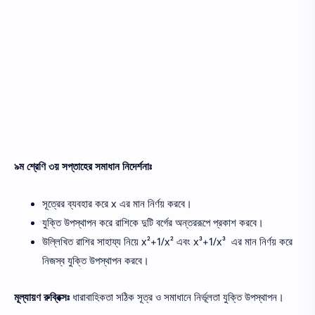
৯ম শ্রেণি ৩য় সপ্তাহের সমাধান নিদের্শনাঃ
সূত্রের ব্যবহার করে x এর মান নির্ণয় করবে।
যুক্তি উপস্থাপন করে রাশিকে দুটি বর্গের অন্তররূপে প্রকাশ করবে।
উল্লিখিত রাশির সাহায্য নিয়ে x²+1/x² এবং x³+1/x³ এর মান নির্ণয় করে
নিজস্ব যুক্তি উপস্থাপন করবে।
মূল্যায়ণ রুব্রিক্সঃ
ধারাবাহিকতা সঠিক সূত্র ও সমাধানে নির্ভূলতা যুক্তি উপস্থাপন।