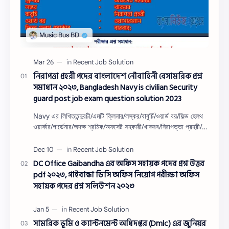
নিরাপত্তা প্রহরী পদের বাংলাদেশ নৌবাহিনী বেসামরিক প্রশ্ন
সমাধান ২০২৩, Bangladesh Navy is civilian Security
guard post job exam question solution 2023
Navy এর লিখিততন্দুরচী/এমটি ক্লিনার/লস্কর/বাবুর্চি/ওয়ার্ড বয়/ফিল্ড হেলথ
ওয়ার্কার/গার্ডেনার/অদক্ষ শ্রমিক/অফসেট সহকারী/খাকরব/নিরাপত্তা প্রহরী/
ওয়াসারম্যা…
DC Office Gaibandha এর অফিস সহায়ক পদের প্রশ্ন উত্তর
pdf ২০২৩, গাইবান্ধা ডিসি অফিস নিয়োগ পরীক্ষা অফিস
সহায়ক পদের প্রশ্ন সলিউশন ২০২৩
সামরিক ভূমি ও ক্যান্টনমেন্ট অধিদপ্তর (Dmlc) এর জুনিয়র