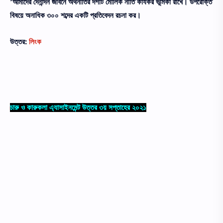
‘আমাদের দৈনন্দিন জীবনে অর্থনীতির দশটি মৌলিক নীতি কার্যকর ভূমিকা রাখে। উপরােক্ত
বিষয়ে অনাধিক ৩০০ শব্দের একটি প্রতিবেদন রচনা কর।
উত্তর:
লিংক
চারু ও কারুকলা এ্যাসাইনমেন্ট উত্তর ৩য় সপ্তাহের ২০২১