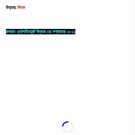
উত্তর:
লিংক
রসায়ন এ্যাসাইনমেন্ট উত্তর ৩য় সপ্তাহের ২০২১