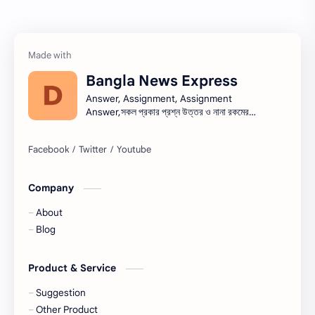
তথ্য ভান্ডার
পিএসসি
প্রতিবেদন
ভাবসম্প্রসারণ
Bangla News Express
ভাষণ
রচনা
Answer, Assignment, Assignment
Answer,সকল প্রকার প্রশ্ন উত্তর ও নানা রকমের
সারাংশ ও সারমর্ম
নিয়োগ বিজ্ঞপ্তি সব এক সাথে।নিয়োগ বিজ্ঞপ্তি । Job
circular সরকারি চাকরি - সকল চাকরির খবর, চাকরির
খবর (Job Circular) -
নিয়োগ,banglanewsexpress.com,
#banglanewsexpress.com
Company
About
Blog
Product & Service
Suggestion
Other Product