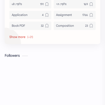
৬ষ্ঠ শ্রেণির
৭ম শ্রেণির
Application
Assignment
Book PDF
Composition
Honors
Job Circular
letter
Math
Followers
Model Test
Paragraph
Recent Job Solution
Seen & Unseen
Suggestion
অনুচ্ছেদ
অনুবাদ
এইচএসসি
এসএসসি
জেএসসি