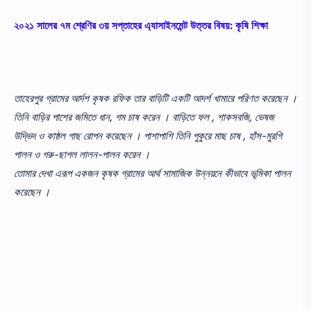
২০২১ সালের ৭ম শ্রেণির ৩য় সপ্তাহের এ্যাসাইনমেন্ট উত্তর বিষয়: কৃষি শিক্ষা
তাহেরপুর গ্রামের আর্দশ কৃষক রফিক তার বাড়িটি একটি আদর্শ খামারে পরিণত করেছেন ।
তিনি বাড়ির পাশের জমিতে ধান, গম চাষ করেন । বাড়িতে ফল , শাকসবজি, ভেষজ
উদ্ভিদ ও কাষ্ঠল গাছ রোপন করেছেন । পাশাপাশি তিনি পুকুরে মাছ চাষ , হাঁস-মুরগি
পালন ও গরু-ছাগল লালন-পালন করেন ।
তোমার দেখা এরূপ একজন কৃষক গ্রামের আর্থ সামাজিক উন্নয়নে কীভাবে ভূমিকা পালন
করেছেন ।