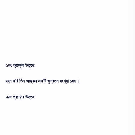
১নং প্রশ্নের উত্তর
মনে করি তিন অঙ্কের একটি ক্ষুদ্রতম সংখ্যা ১৪৪।
২নং প্রশ্নের উত্তর