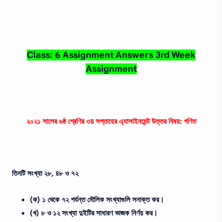
Class: 6 Assignment Answers 3rd Week
Assignment
২০২১ সালের ৬ষ্ঠ শ্রেণির ৩য় সপ্তাহের এ্যাসাইনমেন্ট উত্তর বিষয়: গণিত
তিনটি সংখ্যা ২৮, ৪৮ ও ৭২
(ক) ১ থেকে ৭২ পর্যন্ত মৌলিক সংখ্যাগুলি সনাক্ত কর।
(খ) ৮ ও ১২ সংখ্যা দুইটির সাধারণ ভাজক নির্ণয় কর।