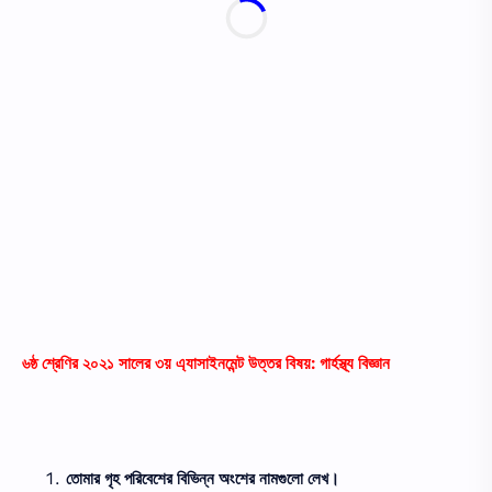
৬ষ্ঠ শ্রেণির ২০২১ সালের ৩য় এ্যাসাইনমেন্ট উত্তর বিষয়: গার্হস্থ্য বিজ্ঞান
তোমার গৃহ পরিবেশের বিভিন্ন অংশের নামগুলো লেখ।