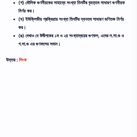
(গ) মৌলিক গুণনীয়কের সাহায্যে সংখ্যা তিনটির বৃহত্তম সাধারণ গুণনীয়ক
নির্ণয় কর।
(ঘ) ইউক্লিডীয় প্রক্রিয়ায় সংখ্যা তিনটির ন্যনতম সাধারণ গুণিতক নির্ণয়
কর।
(ঙ) দেখাও যে উদ্দীপকের ১ম ও ২য় সংখ্যাদ্বয়ের গুণফল, এদের ল.সা.গু ও
গ.সা.গু এর গুণফলের সমান।
উত্তর :
লিংক