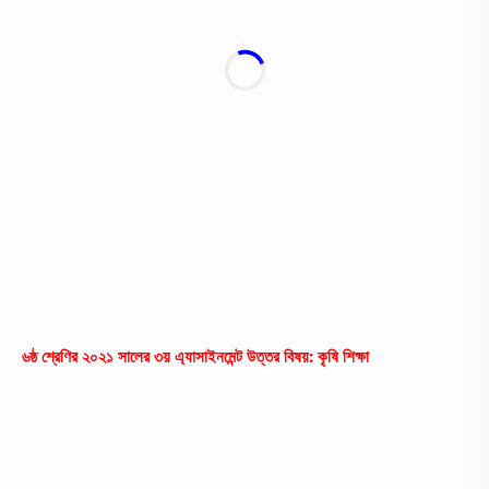
৬ষ্ঠ শ্রেণির ২০২১ সালের ৩য় এ্যাসাইনমেন্ট উত্তর বিষয়: কৃষি শিক্ষা