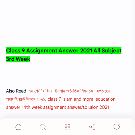
Class 9 Assignment Answer 2021 All Subject
3rd Week
Also Read :
৭ম শ্রেণির বিষয়: ইসলাম ও নৈতিক শিক্ষা ১৪শ সপ্তাহের
অ্যাসাইনমেন্ট উত্তর ২০২১, class 7 islam and moral education
answer 14th week assignment answer/solution 2021
Cookie Consent
We serve cookies on this site to analyze traffic,
গণিত এ্যাসাইনমেন্ট উত্তর ৩য় সপ্তাহের ২০২১
remember your preferences, and optimize your
experience.