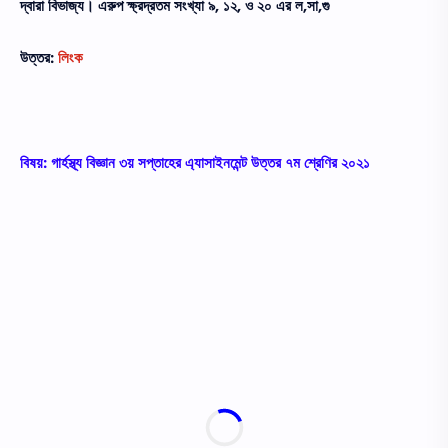
দ্বারা বিভাজ্য। এরুপ ক্ষ্রদ্রতম সংখ্যা ৯, ১২, ও ২০ এর ল,সা,গু
উত্তর:
লিংক
বিষয়: গার্হস্থ্য বিজ্ঞান ৩য় সপ্তাহের এ্যাসাইনমেন্ট উত্তর ৭ম শ্রেণির ২০২১