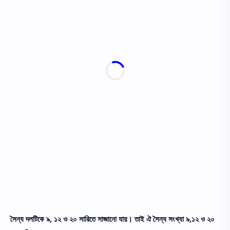
সৈন্য দলটিকে ৯, ১২ ও ২০ সারিতে সাজানো যায়। তাই ঐ সৈন্য সংখ্যা ৯,১২ ও ২০