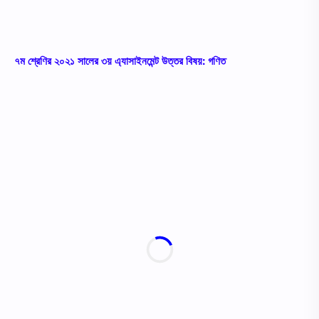
৭ম শ্রেণির ২০২১ সালের ৩য় এ্যাসাইনমেন্ট উত্তর বিষয়: গণিত