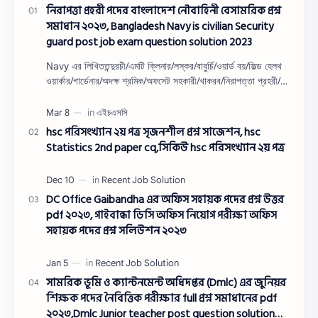
নিরাপত্তা প্রহরী পদের বাংলাদেশ নৌবাহিনী বেসামরিক প্রশ্ন
সমাধান ২০২৩, Bangladesh Navy is civilian Security
guard post job exam question solution 2023
Navy এর লিখিততন্দুরচী/এমটি ক্লিনার/লস্কর/বাবুর্চি/ওয়ার্ড বয়/ফিল্ড হেলথ
ওয়ার্কার/গার্ডেনার/অদক্ষ শ্রমিক/অফসেট সহকারী/খাকরব/নিরাপত্তা প্রহরী/
ওয়াসারম্যা…
hsc পরিসংখ্যান ২য় পত্র সৃজনশীল প্রশ্ন সাজেশন, hsc
Statistics 2nd paper cq,সিকিউ hsc পরিসংখ্যান ২য় পত্র
DC Office Gaibandha এর অফিস সহায়ক পদের প্রশ্ন উত্তর
pdf ২০২৩, গাইবান্ধা ডিসি অফিস নিয়োগ পরীক্ষা অফিস
সহায়ক পদের প্রশ্ন সলিউশন ২০২৩
সামরিক ভূমি ও ক্যান্টনমেন্ট অধিদপ্তর (Dmlc) এর জুনিয়র
শিক্ষক পদের নৈবিত্তিক পরীক্ষার full প্রশ্ন সমাধানের pdf
২০২৩,Dmlc Junior teacher post question solution