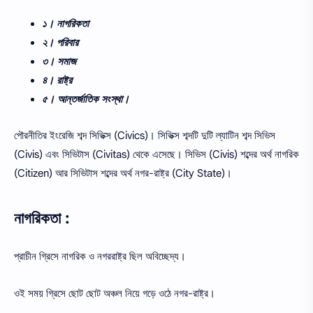
১। নাগরিকতা
২। পরিবার
৩। সমাজ
৪। রাষ্ট্র
৫। আন্তর্জাতিক সংস্থা।
পৌরনীতির ইংরেজি শব্দ সিভিক্স (Civics)। সিভিক্স শব্দটি দুটি ল্যাটিন শব্দ সিভিস
(Civis) এবং সিভিটাস (Civitas) থেকে এসেছে। সিভিস (Civis) শব্দের অর্থ নাগরিক
(Citizen) আর সিভিটাস শব্দের অর্থ নগর-রাষ্ট্র (City State)।
নাগরিকতা :
প্রাচীন গ্রিসে নাগরিক ও নগররাষ্ট্র ছিল অবিচ্ছেদ্য।
ওই সময় গ্রিসে ছোট ছোট অঞ্চল নিয়ে গড়ে ওঠে নগর-রাষ্ট্র।