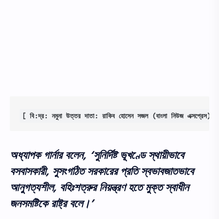
[ বি:দ্র: নমুনা উত্তর দাতা: রাকিব হোসেন সজল (বাংলা নিউজ এক্সপ্রেস)]
অধ্যাপক গার্নার বলেন, ‘সুনির্দিষ্ট ভূখণ্ডে স্থায়ীভাবে
বসবাসকারী, সুসংগঠিত সরকারের প্রতি স্বভাবজাতভাবে
আনুগত্যশীল, বহিঃশত্রুর নিয়ন্ত্রণ হতে মুক্ত স্বাধীন
জনসমষ্টিকে রাষ্ট্র বলে।’