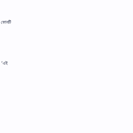
ল ফোনটি
, ‘এই