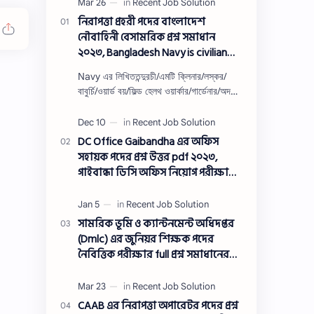
নিরাপত্তা প্রহরী পদের বাংলাদেশ
নৌবাহিনী বেসামরিক প্রশ্ন সমাধান
২০২৩, Bangladesh Navy is civilian
Security guard post job exam
Navy এর লিখিততন্দুরচী/এমটি ক্লিনার/লস্কর/
question solution 2023
বাবুর্চি/ওয়ার্ড বয়/ফিল্ড হেলথ ওয়ার্কার/গার্ডেনার/অদক্ষ
শ্রমিক/অফসেট সহকারী/খাকরব/নিরাপত্তা প্রহরী/
ওয়াসারম্যা…
DC Office Gaibandha এর অফিস
সহায়ক পদের প্রশ্ন উত্তর pdf ২০২৩,
গাইবান্ধা ডিসি অফিস নিয়োগ পরীক্ষা
অফিস সহায়ক পদের প্রশ্ন সলিউশন
২০২৩
সামরিক ভূমি ও ক্যান্টনমেন্ট অধিদপ্তর
(Dmlc) এর জুনিয়র শিক্ষক পদের
নৈবিত্তিক পরীক্ষার full প্রশ্ন সমাধানের
pdf ২০২৩,Dmlc Junior teacher post
question solution pdf 2023,সামরিক
ভূমি ও ক্যান্টনমেন্ট অধিদপ্তর প্রশ্ন
CAAB এর নিরাপত্তা অপারেটর পদের প্রশ্ন