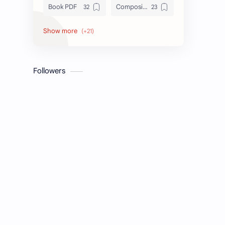
Book PDF
Composition
Honors
Job Circular
letter
Math
Followers
Model Test
Paragraph
Recent Job Solution
Seen & Unseen
Suggestion
অনুচ্ছেদ
অনুবাদ
এইচএসসি
এসএসসি
জেএসসি
তথ্য ভান্ডার
পিএসসি
প্রতিবেদন
ভাবসম্প্রসারণ