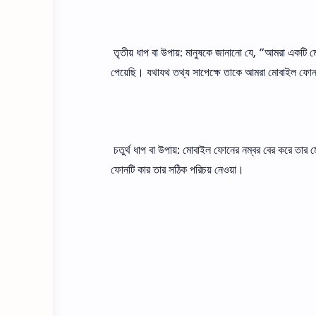
তৃতীয় ধাপ বা উপায়: মানুষকে জানানাে যে, “আমরা একট
পেয়েছি। যথাযথ তথ্য সাপেক্ষে তাকে আমরা মােবাইল ফোনট
চতুর্থ ধাপ বা উপায়: মােবাইল ফোনের নম্বর বের করে তা
ফোনটি কার তার সঠিক পরিচয় নেওয়া।