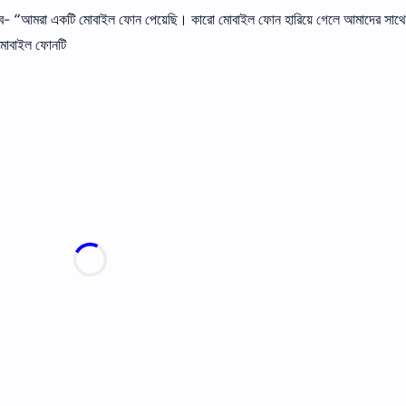
ে হবে- “আমরা একটি মােবাইল ফোন পেয়েছি। কারাে মােবাইল ফোন হারিয়ে গেলে আমাদের সাথে
মােবাইল ফোনটি