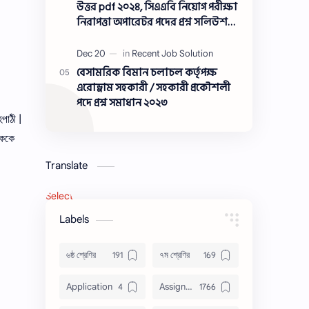
সমাধান ২০২৩
উত্তর pdf ২০২৪, সিএএবি নিয়োগ পরীক্ষা
নিরাপত্তা অপারেটর পদের প্রশ্ন সলিউশন
২০২৪
বেসামরিক বিমান চলাচল কর্তৃপক্ষ
এরোড্রাম সহকারী / সহকারী প্রকৌশলী
পদে প্রশ্ন সমাধান ২০২৩
পাঠী |
িককে
Translate
Select Language
▼
Labels
৬ষ্ঠ শ্রেণির
৭ম শ্রেণির
Application
Assignment