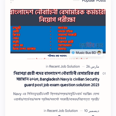
Popular Posts
নিরাপত্তা প্রহরী পদের বাংলাদেশ নৌবাহিনী বেসামরিক প্রশ্ন
সমাধান ২০২৩, Bangladesh Navy is civilian Security
guard post job exam question solution 2023
Navy এর লিখিততন্দুরচী/এমটি ক্লিনার/লস্কর/বাবুর্চি/ওয়ার্ড বয়/ফিল্ড হেলথ
ওয়ার্কার/গার্ডেনার/অদক্ষ শ্রমিক/অফসেট সহকারী/খাকরব/নিরাপত্তা প্রহরী/
ওয়াসারম্যা…