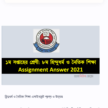
হিন্দুধর্ম ও নৈতিক শিক্ষা এসাইনমেন্ট প্রশ্ন ও উত্তর