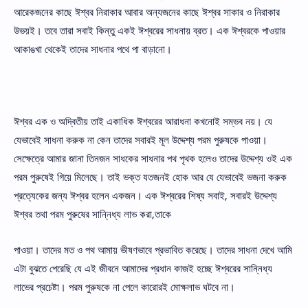
আরেকজনের কাছে ঈশ্বর নিরাকার আবার অন্যজনের কাছে ঈশ্বর সাকার ও নিরাকার
উভয়ই। তবে তারা সবাই কিন্তু একই ঈশ্বরের সাধনায় ব্রত। এক ঈশ্বরকে পাওয়ার
আকাঙখা থেকেই তাদের সাধনার পথে পা বাড়ানাে।
ঈশ্বর এক ও অদ্বিতীয় তাই একাধিক ঈশ্বরের আরাধনা কখনােই সম্ভব নয়। যে
যেভাবেই সাধনা করুক না কেন তাদের সবারই মূল উদ্দেশ্য পরম পুরুষকে পাওয়া।
সেক্ষেত্রে আমার জানা তিনজন সাধকের সাধনার পথ পৃথক হলেও তাদের উদ্দেশ্য ওই এক
পরম পুরুষেই গিয়ে মিলেছে। তাই ভক্ত যতজনই হােক আর যে যেভাবেই ভজনা করুক
প্রত্যেকের জন্য ঈশ্বর হলেন একজন। এক ঈশ্বরের শিষ্য সবাই, সবারই উদ্দেশ্য
ঈশ্বর তথা পরম পুরুষের সান্নিধ্য লাভ করা,তাকে
পাওয়া। তাদের মত ও পথ আমায় ভীষণভাবে প্রভাবিত করেছে। তাদের সাধনা দেখে আমি
এটা বুঝতে পেরেছি যে এই জীবনে আমাদের প্রধান কাজই হচ্ছে ঈশ্বরের সান্নিধ্য
লাভের প্রচেষ্টা। পরম পুরুষকে না পেলে কারােরই মােক্ষলাভ ঘটবে না।