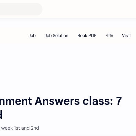
gnment Answers class: 7
d
7 week 1st and 2nd