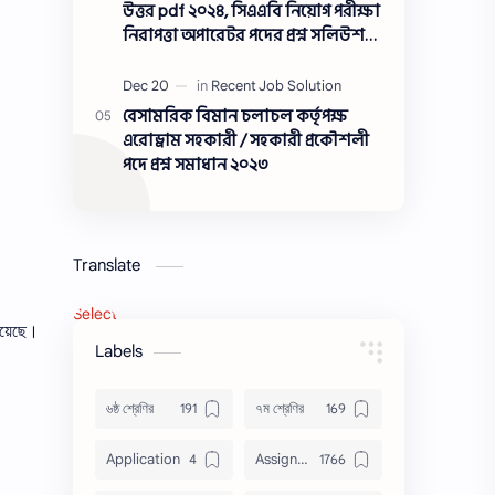
সমাধান ২০২৩
উত্তর pdf ২০২৪, সিএএবি নিয়োগ পরীক্ষা
নিরাপত্তা অপারেটর পদের প্রশ্ন সলিউশন
২০২৪
বেসামরিক বিমান চলাচল কর্তৃপক্ষ
এরোড্রাম সহকারী / সহকারী প্রকৌশলী
পদে প্রশ্ন সমাধান ২০২৩
Translate
Select Language
▼
হয়েছে।
Labels
৬ষ্ঠ শ্রেণির
৭ম শ্রেণির
Application
Assignment