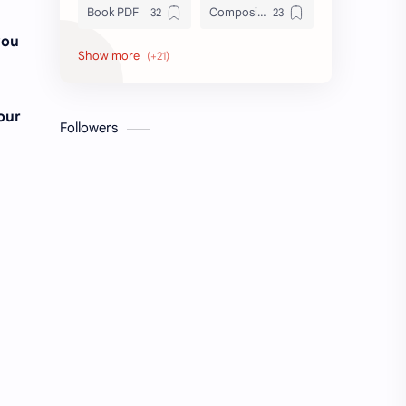
Book PDF
Composition
you
Honors
Job Circular
letter
Math
our
Followers
Model Test
Paragraph
Recent Job Solution
Seen & Unseen
Suggestion
অনুচ্ছেদ
অনুবাদ
এইচএসসি
এসএসসি
জেএসসি
তথ্য ভান্ডার
পিএসসি
প্রতিবেদন
ভাবসম্প্রসারণ