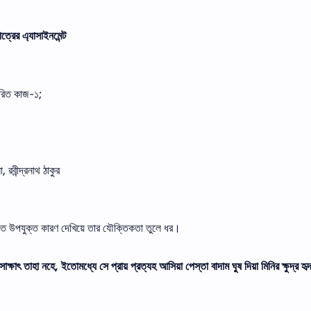
ত্রের এ্যাসাইনমেন্ট
্ধারিত কাজ-১;
, রবীন্দ্রনাথ ঠাকুর
িত উপযুক্ত কারণ দেখিয়ে তার যৌক্তিকতা তুলে ধর।
্ষাৎ তাহা নহে, ইতােমধ্যে সে প্রায় প্রত্যহ আসিয়া পেস্তা বাদাম ঘুষ দিয়া মিনির ক্ষুদ্র হৃদয