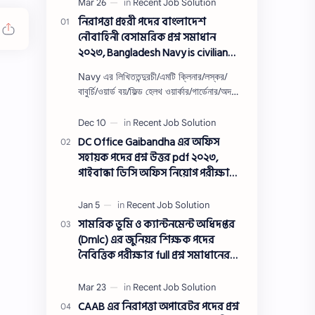
নিরাপত্তা প্রহরী পদের বাংলাদেশ
নৌবাহিনী বেসামরিক প্রশ্ন সমাধান
২০২৩, Bangladesh Navy is civilian
Security guard post job exam
Navy এর লিখিততন্দুরচী/এমটি ক্লিনার/লস্কর/
question solution 2023
বাবুর্চি/ওয়ার্ড বয়/ফিল্ড হেলথ ওয়ার্কার/গার্ডেনার/অদক্ষ
শ্রমিক/অফসেট সহকারী/খাকরব/নিরাপত্তা প্রহরী/
ওয়াসারম্যা…
DC Office Gaibandha এর অফিস
সহায়ক পদের প্রশ্ন উত্তর pdf ২০২৩,
গাইবান্ধা ডিসি অফিস নিয়োগ পরীক্ষা
অফিস সহায়ক পদের প্রশ্ন সলিউশন
২০২৩
সামরিক ভূমি ও ক্যান্টনমেন্ট অধিদপ্তর
(Dmlc) এর জুনিয়র শিক্ষক পদের
নৈবিত্তিক পরীক্ষার full প্রশ্ন সমাধানের
pdf ২০২৩,Dmlc Junior teacher post
question solution pdf 2023,সামরিক
ভূমি ও ক্যান্টনমেন্ট অধিদপ্তর প্রশ্ন
CAAB এর নিরাপত্তা অপারেটর পদের প্রশ্ন