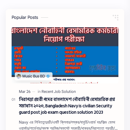
Popular Posts
নিরাপত্তা প্রহরী পদের বাংলাদেশ নৌবাহিনী বেসামরিক প্রশ্ন
সমাধান ২০২৩, Bangladesh Navy is civilian Security
guard post job exam question solution 2023
Navy এর লিখিততন্দুরচী/এমটি ক্লিনার/লস্কর/বাবুর্চি/ওয়ার্ড বয়/ফিল্ড হেলথ
ওয়ার্কার/গার্ডেনার/অদক্ষ শ্রমিক/অফসেট সহকারী/খাকরব/নিরাপত্তা প্রহরী/