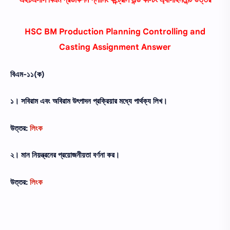
এইচএসসি বিএম প্রডাকশন প্লানিং কন্ট্রোল এন্ড কস্টিং এ্যাসাইনমেন্ট উত্তর
HSC BM Production Planning Controlling and
Casting Assignment Answer
বিএম-১১(ক)
১। সবিরাম এবং অবিরাম উৎপাদন প্রক্রিয়ার মধ্যে পার্থক্য লিখ।
উত্তর:
লিংক
২। মান নিয়ন্ত্রনের প্রয়ােজনীয়তা বর্ণনা কর।
উত্তর:
লিংক