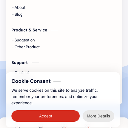
About
Blog
Product & Service
Suggestion
Other Product
Support
Contact
My Tickets
Cookie Consent
We serve cookies on this site to analyze traffic,
2026
‧
বাংলা নিউজ এক্সপ্রেস
‧ All rights reserved.
©
remember your preferences, and optimize your
experience.
Accept
More Details