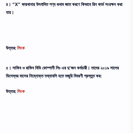
৪। “X” কারখানায় উৎপাদিত পণ্য গুদাম জাত করণে কিভাবে রিন কার্ড সংরক্ষন করা
যায়।
উত্তর:
লিংক
৫। সাকিব ও রাকিব বিডি কোম্পানী লিঃ এর দু’জন কর্মচারী। তাদের ২০১৯ সালের
ডিসেম্বর মাসের নিম্নোক্ত তথ্যাবলি হতে মজুরি বিবরণী প্রস্তুত কর:
উত্তর:
লিংক