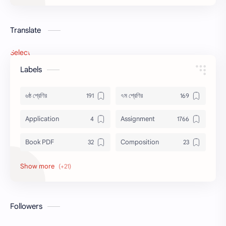
Translate
Select Language
▼
Labels
৬ষ্ঠ শ্রেণির
৭ম শ্রেণির
Application
Assignment
Book PDF
Composition
Honors
Job Circular
letter
Math
Followers
Model Test
Paragraph