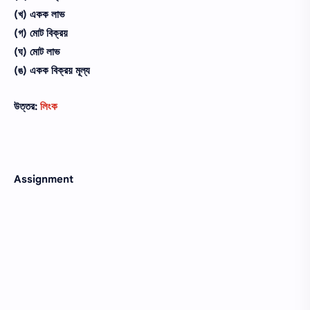
(খ) একক লাভ
(গ) মােট বিক্রয়
(ঘ) মােট লাভ
(ঙ) একক বিক্রয় মূল্য
উত্তর:
লিংক
Assignment