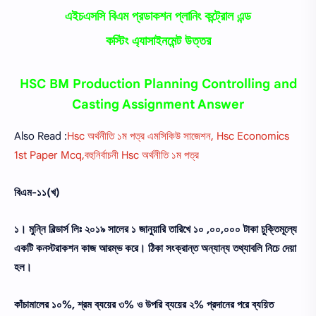
এইচএসসি বিএম প্রডাকশন প্লানিং কন্ট্রোল এন্ড
কস্টিং এ্যাসাইনমেন্ট উত্তর
HSC BM Production Planning Controlling and
Casting Assignment Answer
Also Read :
Hsc অর্থনীতি ১ম পত্র এমসিকিউ সাজেশন, Hsc Economics
1st Paper Mcq,বহুনির্বাচনী Hsc অর্থনীতি ১ম পত্র
বিএম-১১(খ)
১। মুন্নি বিল্ডার্স লিঃ ২০১৯ সালের ১ জানুয়ারি তারিখে ১০ ,০০,০০০ টাকা চুক্তিমূল্যে
একটি কনস্টরাকশন কাজ আরম্ভ করে। ঠিকা সংক্রান্ত অন্যান্য তথ্যাবলি নিচে দেয়া
হল।
কাঁচামালের ১০%, শ্রম ব্যয়ের ৩% ও উপরি ব্যয়ের ২% প্রদানের পরে ব্যয়িত