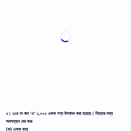
২। ২৩৪ নং জব ‘এ’ ১,০০০ একক পণ্য উৎপাদন করা হয়েছে। নিম্নের তথ্য
অবলম্বনে বের করঃ
(ক) একক ব্যয়