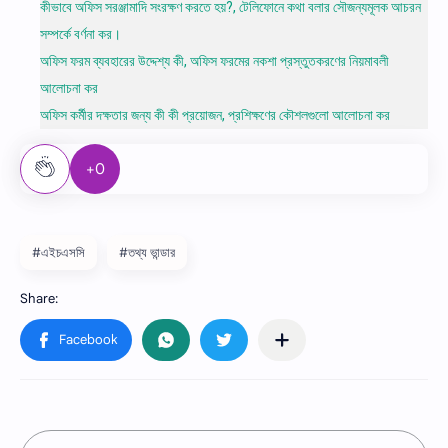
কীভাবে অফিস সরঞ্জামাদি সংরক্ষণ করতে হয়?, টেলিফোনে কথা বলার সৌজন্যমূলক আচরন
সম্পর্কে বর্ণনা কর।
অফিস ফরম ব্যবহারের উদ্দেশ্য কী, অফিস ফরমের নকশা প্রস্তুতকরণের নিয়মাবলী
আলােচনা কর
অফিস কর্মীর দক্ষতার জন্য কী কী প্রয়ােজন, প্রশিক্ষণের কৌশলগুলাে আলােচনা কর
+0
#এইচএসসি
#তথ্য ভান্ডার