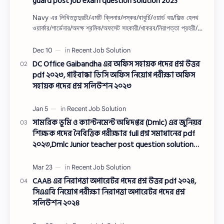
guard post job exam question solution 2023
Navy এর লিখিততন্দুরচী/এমটি ক্লিনার/লস্কর/বাবুর্চি/ওয়ার্ড বয়/ফিল্ড হেলথ
ওয়ার্কার/গার্ডেনার/অদক্ষ শ্রমিক/অফসেট সহকারী/খাকরব/নিরাপত্তা প্রহরী/
ওয়াসারম্যা…
DC Office Gaibandha এর অফিস সহায়ক পদের প্রশ্ন উত্তর
pdf ২০২৩, গাইবান্ধা ডিসি অফিস নিয়োগ পরীক্ষা অফিস
সহায়ক পদের প্রশ্ন সলিউশন ২০২৩
সামরিক ভূমি ও ক্যান্টনমেন্ট অধিদপ্তর (Dmlc) এর জুনিয়র
শিক্ষক পদের নৈবিত্তিক পরীক্ষার full প্রশ্ন সমাধানের pdf
২০২৩,Dmlc Junior teacher post question solution
pdf 2023,সামরিক ভূমি ও ক্যান্টনমেন্ট অধিদপ্তর প্রশ্ন
সমাধান ২০২৩
CAAB এর নিরাপত্তা অপারেটর পদের প্রশ্ন উত্তর pdf ২০২৪,
সিএএবি নিয়োগ পরীক্ষা নিরাপত্তা অপারেটর পদের প্রশ্ন
সলিউশন ২০২৪