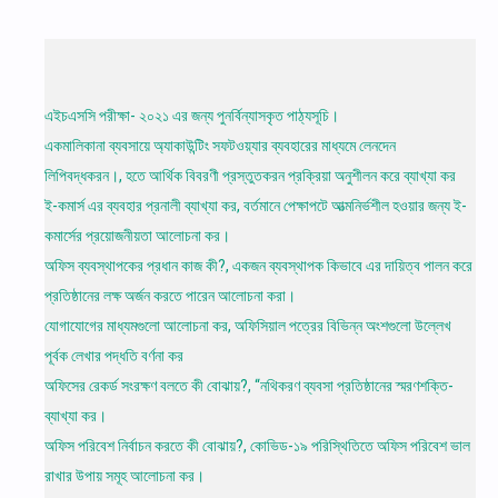
এইচএসসি পরীক্ষা- ২০২১ এর জন্য পুনর্বিন্যাসকৃত পাঠ্যসূচি।
একমালিকানা ব্যবসায়ে অ্যাকাউন্টিং সফটওয়্যার ব্যবহারের মাধ্যমে লেনদেন
লিপিবদ্ধকরন।, হতে আর্থিক বিবরণী প্রস্তুতকরন প্রক্রিয়া অনুশীলন করে ব্যাখ্যা কর
ই-কমার্স এর ব্যবহার প্রনালী ব্যাখ্যা কর, বর্তমানে পেক্ষাপটে আত্মনির্ভশীল হওয়ার জন্য ই-
কমার্সের প্রয়ােজনীয়তা আলােচনা কর।
অফিস ব্যবস্থাপকের প্রধান কাজ কী?, একজন ব্যবস্থাপক কিভাবে এর দায়িত্ব পালন করে
প্রতিষ্ঠানের লক্ষ অর্জন করতে পারেন আলােচনা করা।
যোগাযোগের মাধ্যমগুলো আলোচনা কর, অফিসিয়াল পত্রের বিভিন্ন অংশগুলো উল্লেখ
পূর্বক লেখার পদ্ধতি বর্ণনা কর
অফিসের রেকর্ড সংরক্ষণ বলতে কী বােঝায়?, “নথিকরণ ব্যবসা প্রতিষ্ঠানের স্মরণশক্তি-
ব্যাখ্যা কর।
অফিস পরিবেশ নির্বাচন করতে কী বোঝায়?, কোভিড-১৯ পরিস্থিতিতে অফিস পরিবেশ ভাল
রাখার উপায় সমূহ আলােচনা কর।